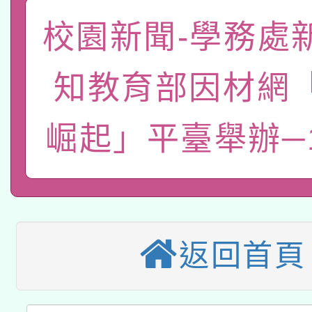
轉知經濟部水利署委託
薪期間赴陸應申請許可
校園新聞-學務處
115年8月22日(星期六)
業技術研究院辦理「11
知教育部因材網
2026年桃園地景藝術
桃園市孔廟祈福系列活
用水績優單位及節水達
「2026桃園藝術巡演
崛起」平臺舉辦─1
開 智慧啟航」
動」
轉知教育部國民及學前
關事宜
本館辦理115年度閱讀
國立臺灣師範大學辦理「1
科技賦能─人工智慧(AI
暨閱讀推動專業研習
年度健康促進學校輔導
返回首頁
A3數位素養講師名單
礎課程
業成長研習」實施計畫
「數位內容與教學軟體線