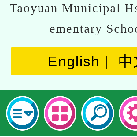
Taoyuan Municipal Hs
ementary Scho
English
中