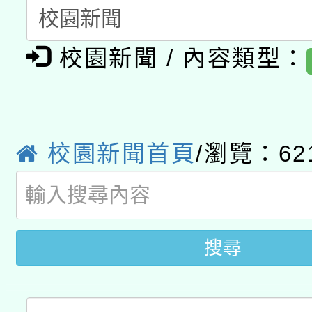
有關大陸委員會函釋公
pilot」
校園新聞 / 內容類型：
轉知經濟部水利署委託
薪期間赴陸應申請許可
115年8月22日(星期六)
業技術研究院辦理「11
2026年桃園地景藝術
桃園市孔廟祈福系列活
用水績優單位及節水達
校園新聞首頁
/瀏覽：62
「2026桃園藝術巡演
開 智慧啟航」
動」
轉知教育部國民及學前
關事宜
國立臺灣師範大學辦理「1
搜尋
年度健康促進學校輔導