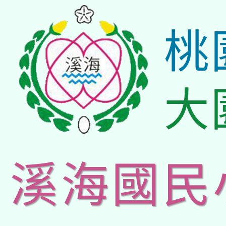
桃
大
溪海國民