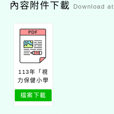
內容附件下載
Download a
113年「視
力保健小學
堂」活動實
檔案下載
施計畫