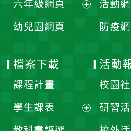
六年級網頁
活動網
選
開
展
單
幼兒園網頁
防疫網
選
開
單
選
檔案下載
活動
單
課程計畫
校園社
學生課表
研習活
展
教科書評選
校外活