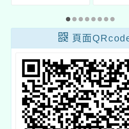
境
意說『畫』」
關財團
展
114年全國學生
品質文
教
犯罪預防漫畫與
為響應
頁面QRcod
潮
創意短片徵件活
權行動
動辦法乙份
辦理「
活
與人權