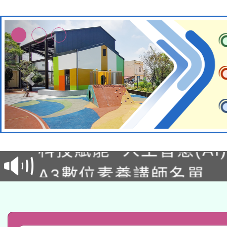
本館辦理115年度閱讀
科技賦能─人工智慧(AI
暨閱讀推動專業研習
A3數位素養講師名單
礎課程
「數位內容與教學軟體線
有關大陸委員會函釋公
pilot」