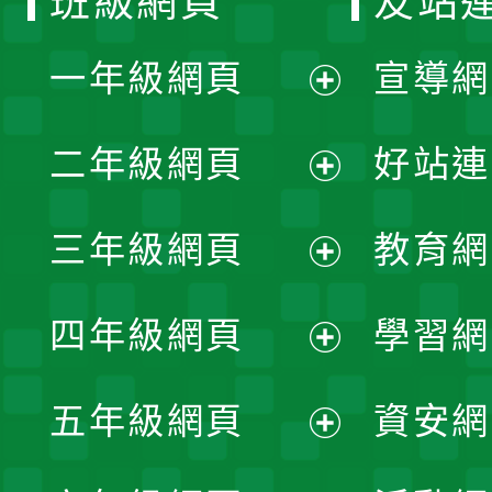
班級網頁
友站
一年級網頁
宣導網
展
二年級網頁
好站連
開
展
三年級網頁
教育網
選
開
展
單
四年級網頁
學習網
選
開
展
單
五年級網頁
資安網
選
開
展
單