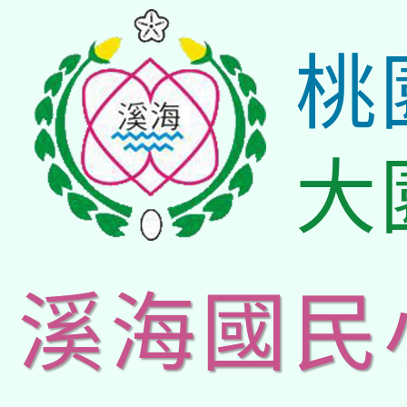
桃
大
溪海國民