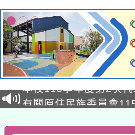
本校115學年度第1次
本校115學年度第2次
第3次招考甄選結果公告
有關原住民族委員會11
次招考甄選結果公告(尚
兒童少年暑期犯罪預防
公告之原住民族歲時祭
有關本府115年70歲
答一案
一案。