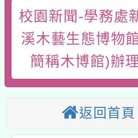
本校115學年度第2次
人員健康講座「吃得安
校園新聞-學務處
適應運動共學行動站研
招甄選結果公告(無人
心」，鼓勵退休同仁踴
溪木藝生態博物館
本館辦理115年度閱讀
招)
案。
科技賦能─人工智慧(AI
暨閱讀推動專業研習
簡稱木博館)辦理
A3數位素養講師名單
礎課程
本校115學年度第1次
本校115學年度第2次
第3次招考甄選結果公告
返回首頁
有關原住民族委員會11
次招考甄選結果公告(尚
兒童少年暑期犯罪預防
公告之原住民族歲時祭