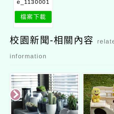
e_1130001
785_attach
檔案下載
1
校園新聞-相關內容
relat
information