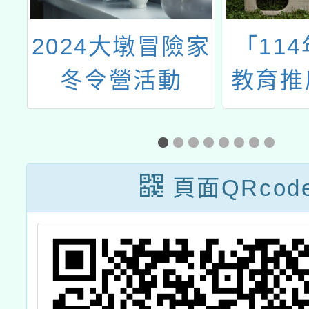
教
2024大墩冒險家
「11
畫
冬令營活動
教育推
畫」之
山體驗
資增能
頁面QRcod
課