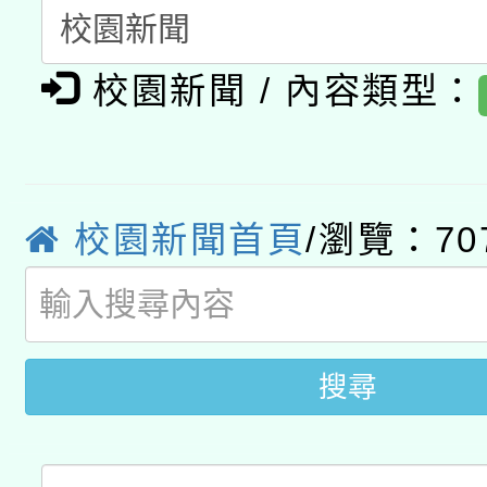
有關本府115年70歲
答一案
一案。
本校115學年度第2次
校園新聞 / 內容類型：
人員健康講座「吃得安
適應運動共學行動站研
招甄選結果公告(無人
心」，鼓勵退休同仁踴
本館辦理115年度閱讀
招)
案。
校園新聞首頁
/瀏覽：70
科技賦能─人工智慧(AI
暨閱讀推動專業研習
A3數位素養講師名單
礎課程
搜尋