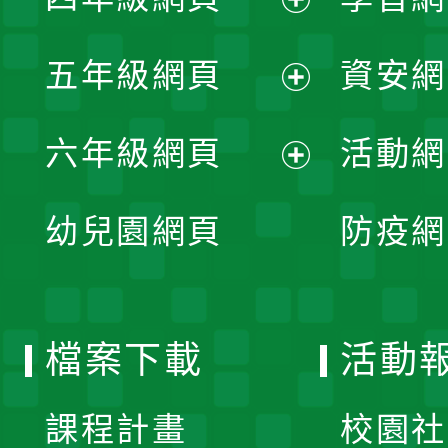
選
開
展
單
五年級網頁
資安網
選
開
展
單
六年級網頁
活動網
選
開
展
單
幼兒園網頁
防疫網
選
開
單
選
檔案下載
活動
單
課程計畫
校園社