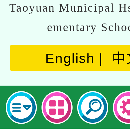
Taoyuan Municipal Hs
ementary Scho
English
中