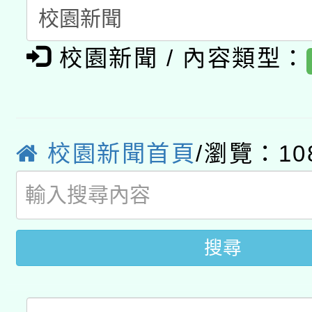
函轉國家教育研究院中心
國立臺灣師範大學辦理「1
校園新聞 / 內容類型：
轉知教育部國民及學前
原住民族教育政策研討
年度健康促進學校輔導
函轉國立臺灣師範大學
新北市政府教育局辦理「
族教育國際趨勢與發展
業成長研習」實施計畫
轉知有關國立成功大學
族語言臺北學習中心11
師專業成長研習實施計
校園新聞首頁
/瀏覽：10
教育部國民及學前教育署「
文教學共融平台-教案
「族語學習班」招生簡章
方素養工作坊新北場」
年度COVID-19疫苗
件」活動簡章
接種對象擴大為「滿6
搜尋
接種之民眾」措施，延長