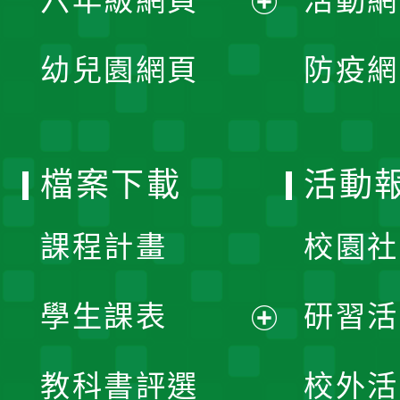
六年級網頁
活動網
選
開
展
單
幼兒園網頁
防疫網
選
開
單
選
檔案下載
活動
單
課程計畫
校園社
學生課表
研習活
展
教科書評選
校外活