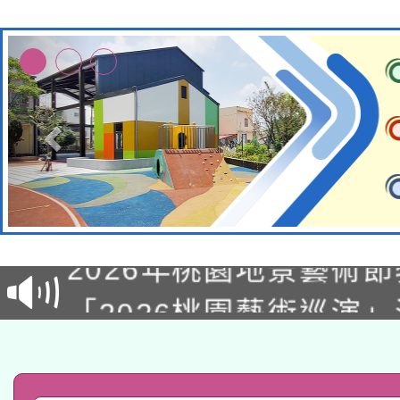
轉知經濟部水利署委託
115年8月22日(星期六)
業技術研究院辦理「11
2026年桃園地景藝術
桃園市孔廟祈福系列活
用水績優單位及節水達
「2026桃園藝術巡演
開 智慧啟航」
動」
轉知教育部國民及學前
關事宜
函轉國家教育研究院中心
國立臺灣師範大學辦理「1