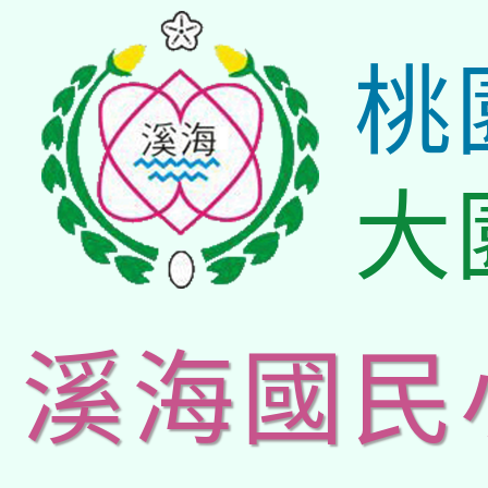
桃
大
溪海國民