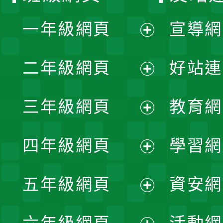
一年級網頁
宣導網
展
二年級網頁
好站連
開
展
三年級網頁
教育網
選
開
展
單
四年級網頁
學習網
選
開
展
單
五年級網頁
資安網
選
開
展
單