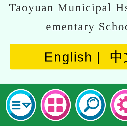
Taoyuan Municipal Hs
ementary Scho
English
中