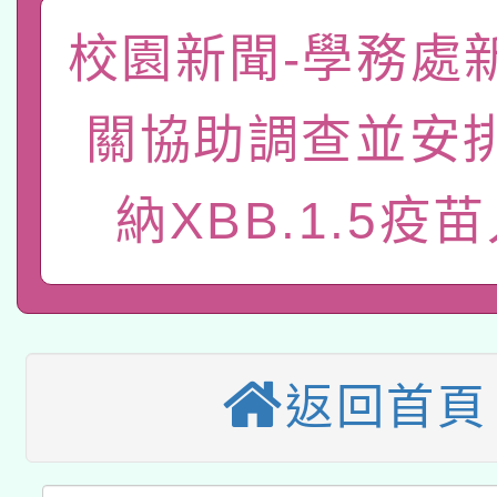
轉知教育部國民及學前
原住民族教育政策研討
校園新聞-學務處
年度健康促進學校輔導
函轉國立臺灣師範大學
新北市政府教育局辦理「
族教育國際趨勢與發展
業成長研習」實施計畫
關協助調查並安
轉知有關國立成功大學
族語言臺北學習中心11
師專業成長研習實施計
教育部國民及學前教育署「
納XBB.1.5疫
文教學共融平台-教案
「族語學習班」招生簡章
方素養工作坊新北場」
轉知經濟部水利署委託
年度COVID-19疫苗
件」活動簡章
115年8月22日(星期六)
業技術研究院辦理「11
接種對象擴大為「滿6
2026年桃園地景藝術
桃園市孔廟祈福系列活
用水績優單位及節水達
接種之民眾」措施，延長
返回首頁
「2026桃園藝術巡演
開 智慧啟航」
動」
月28日止
轉知教育部國民及學前
關事宜