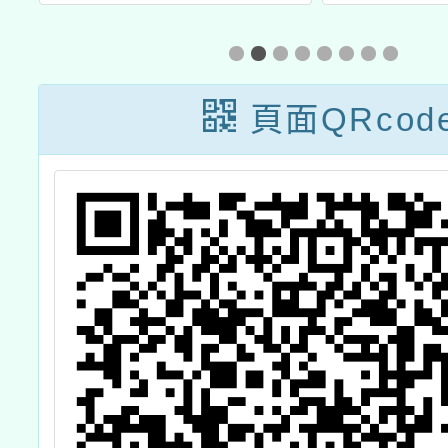
子
「202
簡
廟硃砂
歡迎光
頁面QRcod
慧