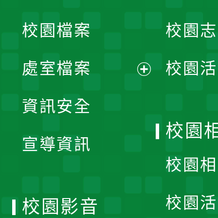
開
校園檔案
校園志
選
單
處室檔案
校園活
展
資訊安全
開
校園
宣導資訊
選
校園相
單
校園活
校園影音