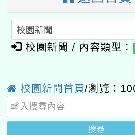
開 智慧啟航」
動」
月28日止
轉知教育部國民及學前
關事宜
函轉國家教育研究院中心
國立臺灣師範大學辦理「1
轉知教育部國民及學前
原住民族教育政策研討
校園新聞 / 內容類型：
年度健康促進學校輔導
函轉國立臺灣師範大學
新北市政府教育局辦理「
族教育國際趨勢與發展
業成長研習」實施計畫
轉知有關國立成功大學
族語言臺北學習中心11
師專業成長研習實施計
校園新聞首頁
/瀏覽：10
教育部國民及學前教育署「
文教學共融平台-教案
「族語學習班」招生簡章
方素養工作坊新北場」
年度COVID-19疫苗
件」活動簡章
接種對象擴大為「滿6
搜尋