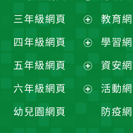
開
展
三年級網頁
教育網
選
開
展
單
四年級網頁
學習網
選
開
展
單
五年級網頁
資安網
選
開
展
單
六年級網頁
活動網
選
開
展
單
幼兒園網頁
防疫網
選
開
單