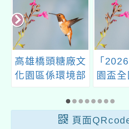
護
高雄橋頭糖廠文
「202
服
化園區係環境部
園盃全
國家環境研究院
籃球賽
認證之環境教育
設施場所，可搭
頁面QRcod