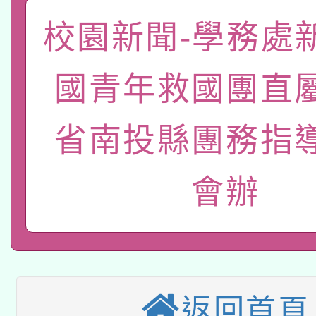
關事宜
校園新聞-學務處
函轉國家教育研究院中心
國立臺灣師範大學辦理「1
轉知教育部國民及學前
原住民族教育政策研討
年度健康促進學校輔導
國青年救國團直
函轉國立臺灣師範大學
新北市政府教育局辦理「
族教育國際趨勢與發展
業成長研習」實施計畫
省南投縣團務指
轉知有關國立成功大學
族語言臺北學習中心11
師專業成長研習實施計
教育部國民及學前教育署「
文教學共融平台-教案
「族語學習班」招生簡章
方素養工作坊新北場」
會辦
轉知經濟部水利署委託
年度COVID-19疫苗
件」活動簡章
115年8月22日(星期六)
業技術研究院辦理「11
接種對象擴大為「滿6
2026年桃園地景藝術
桃園市孔廟祈福系列活
用水績優單位及節水達
接種之民眾」措施，延長
返回首頁
「2026桃園藝術巡演