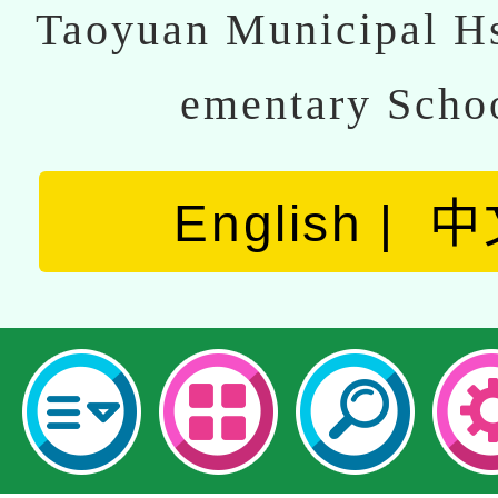
Taoyuan Municipal Hs
ementary Scho
English
中