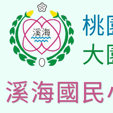
桃
大
溪海國民