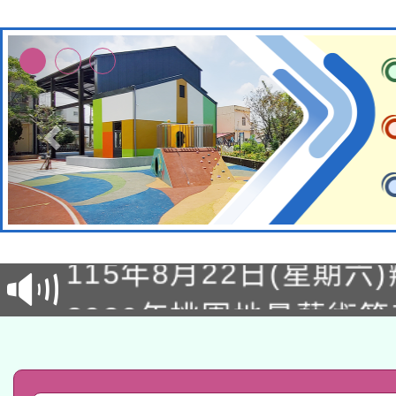
轉知經濟部水利署委託
115年8月22日(星期六)
業技術研究院辦理「11
2026年桃園地景藝術
桃園市孔廟祈福系列活
用水績優單位及節水達
「2026桃園藝術巡演
開 智慧啟航」
動」
轉知教育部國民及學前