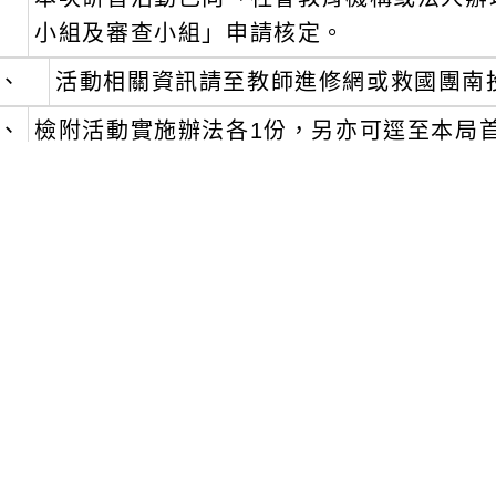
小組及審查小組」申請核定。
、
活動相關資訊請至教師進修網或救國團南
、
檢附活動實施辦法各1份，另亦可逕至本局首
運用。
可瀏覽群組：
註冊會員
訪客
容附件下載
Download attachment