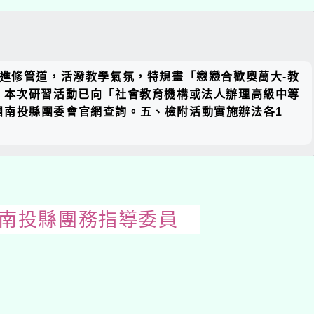
關閉區
提供進修管道，活潑教學氣氛，特規畫「戀戀合歡奧萬大-教
塊
、本次研習活動已向「社會教育機構或法人辦理高級中等
團南投縣團委會官網查詢。五、檢附活動實施辦法各1
省南投縣團務指導委員
開
啟
上