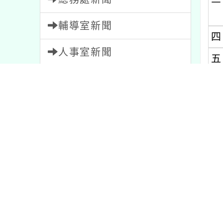
輔導室新聞
四
人事室新聞
五
會計室新聞
幼兒園新聞
內文
家長會新聞
教師會新聞
內
內容標籤