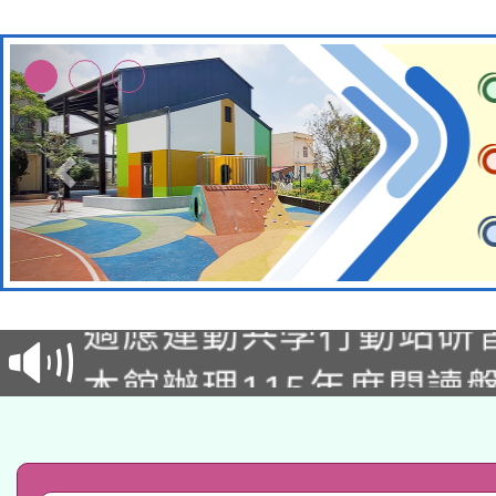
本校115學年度第2次
適應運動共學行動站研
招甄選結果公告(無人
本館辦理115年度閱讀
招)
科技賦能─人工智慧(AI
暨閱讀推動專業研習
A3數位素養講師名單
礎課程