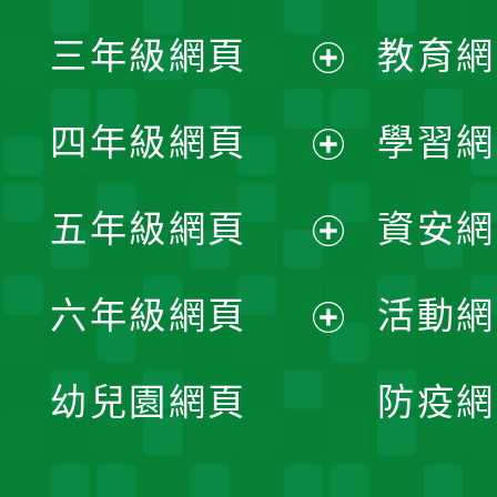
展
三年級網頁
教育網
選
開
展
單
四年級網頁
學習網
選
開
展
單
五年級網頁
資安網
選
開
展
單
六年級網頁
活動網
選
開
展
單
幼兒園網頁
防疫網
選
開
單
選