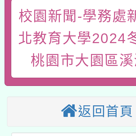
「數位內容與教學軟體線
校園新聞-學務處
有關大陸委員會函釋公
pilot」
北教育大學2024
轉知經濟部水利署委託
薪期間赴陸應申請許可
115年8月22日(星期六)
桃園市大園區溪
業技術研究院辦理「11
2026年桃園地景藝術
桃園市孔廟祈福系列活
用水績優單位及節水達
本校115學年度第2次
開 智慧啟航」
動」
適應運動共學行動站研
招甄選結果公告(無人
返回首頁
本館辦理115年度閱讀
招)
科技賦能─人工智慧(AI
暨閱讀推動專業研習