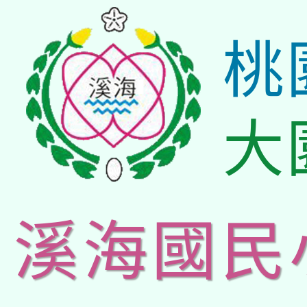
桃
大
溪海國民