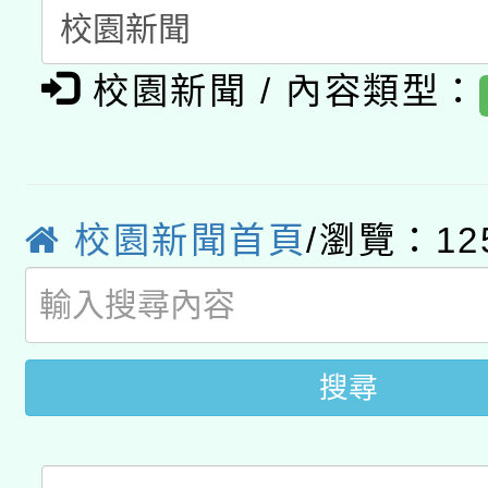
A3數位素養講師名單
礎課程
校園新聞 / 內容類型：
「數位內容與教學軟體線
有關大陸委員會函釋公
pilot」
轉知經濟部水利署委託
薪期間赴陸應申請許可
校園新聞首頁
/瀏覽：12
115年8月22日(星期六)
業技術研究院辦理「11
2026年桃園地景藝術
桃園市孔廟祈福系列活
用水績優單位及節水達
開 智慧啟航」
動」
搜尋