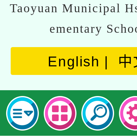
Taoyuan Municipal Hs
ementary Scho
English
中