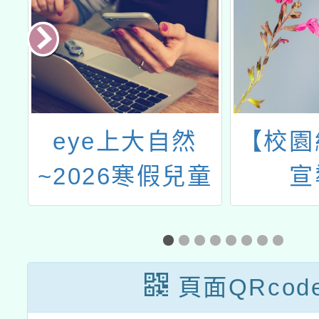
建
eye上大自然
【校園
~2026寒假兒童
宣
生態冬令營
頁面QRcod