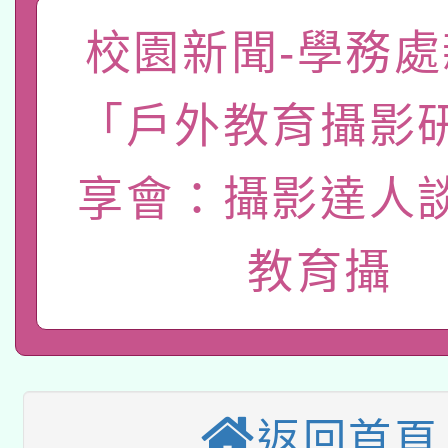
一案。
本校115學年度第2次
校園新聞-學務處
人員健康講座「吃得安
適應運動共學行動站研
招甄選結果公告(無人
心」，鼓勵退休同仁踴
「戶外教育攝影
本館辦理115年度閱讀
招)
案。
享會：攝影達人
科技賦能─人工智慧(AI
暨閱讀推動專業研習
A3數位素養講師名單
礎課程
教育攝
本校115學年度第1次
本校115學年度第2次
第3次招考甄選結果公告
有關原住民族委員會11
次招考甄選結果公告(尚
返回首頁
兒童少年暑期犯罪預防