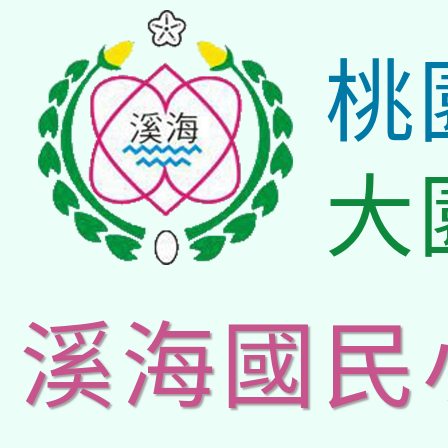
桃
大
溪海國民