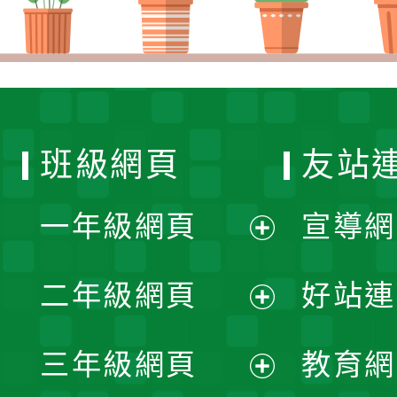
五、 
間，若
地區學
班級網頁
友站
認定標
地區學
一年級網頁
宣導網
民族教
展
二年級網頁
好站連
細則之
開
展
點學校
三年級網頁
教育網
選
參觀
開