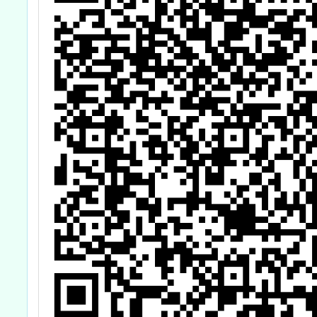
校
國小學童校園口
括「
文
腔保健潔牙觀摩
急」、
暨推廣海報」活
機」及
動及「2026年全
零」，
國暨各縣市國小
匯、碳
學童潔牙微電影
運輸、
觀摩」活動
及碳封
念。 
期間自1
月7日至