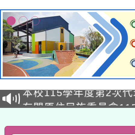
本校115學年度第1次
本校115學年度第2次
第3次招考甄選結果公告
有關原住民族委員會11
次招考甄選結果公告(尚
兒童少年暑期犯罪預防
公告之原住民族歲時祭
有關本府115年70歲
答一案