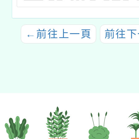
日於旨
投縣竹
←
前往上一頁
前往下
路二段3
理。 
願參觀
請於11
3日(五
報( 
https