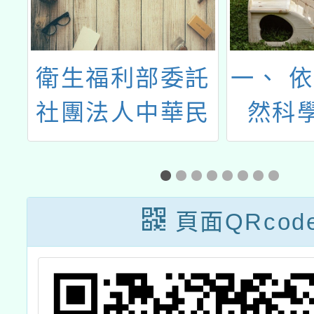
衛生福利部委託
一、 
宇
社團法人中華民
然科
親
國牙醫師公會全
112年
本
國聯合會（以下
館自(
傳
簡稱牙醫全聯
1120
頁面QRcod
會）辦理「2026
函辦理
各
年全國暨各縣市
旨揭活