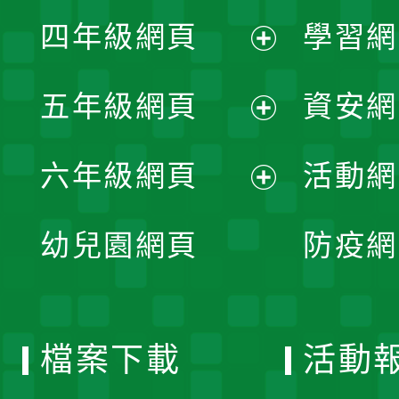
展
單
四年級網頁
學習網
選
開
展
單
五年級網頁
資安網
選
開
展
單
六年級網頁
活動網
選
開
展
單
幼兒園網頁
防疫網
選
開
單
選
檔案下載
活動
單