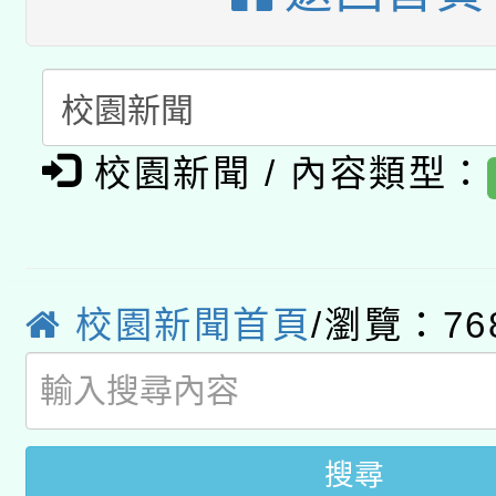
公告之原住民族歲時祭
有關本府115年70歲
答一案
一案。
本校115學年度第2次
人員健康講座「吃得安
適應運動共學行動站研
招甄選結果公告(無人
校園新聞 / 內容類型：
心」，鼓勵退休同仁踴
本館辦理115年度閱讀
招)
案。
科技賦能─人工智慧(AI
暨閱讀推動專業研習
校園新聞首頁
/瀏覽：76
A3數位素養講師名單
礎課程
搜尋