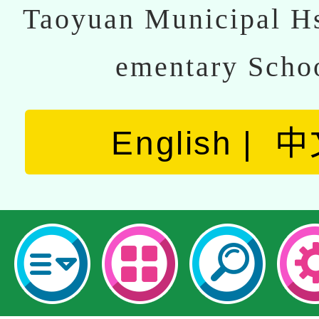
Taoyuan Municipal Hs
ementary Scho
English
中