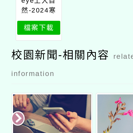
eye上大自
然-2024寒
假兒童生態
檔案下載
冬令營
校園新聞-相關內容
relat
information