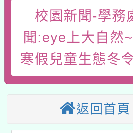
「數位內容與教學軟體線
校園新聞-學務
有關大陸委員會函釋公
pilot」
聞:eye上大自然~
轉知經濟部水利署委託
薪期間赴陸應申請許可
寒假兒童生態冬令
115年8月22日(星期六)
業技術研究院辦理「11
2026年桃園地景藝術
桃園市孔廟祈福系列活
用水績優單位及節水達
本校115學年度第2次
開 智慧啟航」
動」
適應運動共學行動站研
招甄選結果公告(無人
返回首頁
本館辦理115年度閱讀
招)
科技賦能─人工智慧(AI