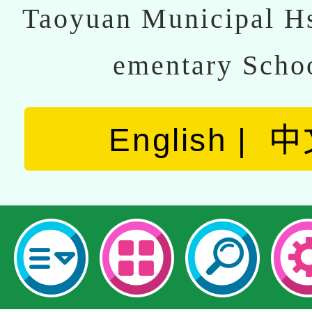
Taoyuan Municipal Hs
ementary Scho
English
中