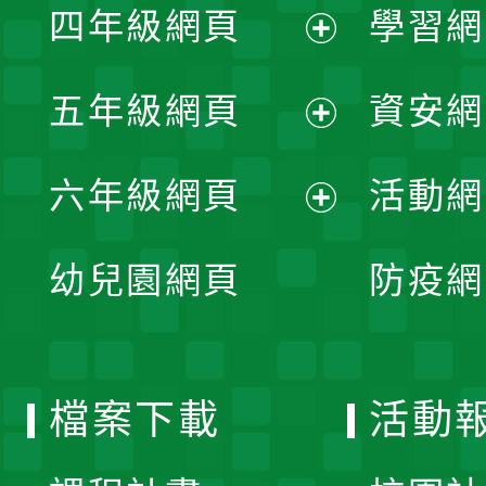
單
四年級網頁
學習網
選
開
展
單
五年級網頁
資安網
選
開
展
單
六年級網頁
活動網
選
開
展
單
幼兒園網頁
防疫網
選
開
單
選
檔案下載
活動
單