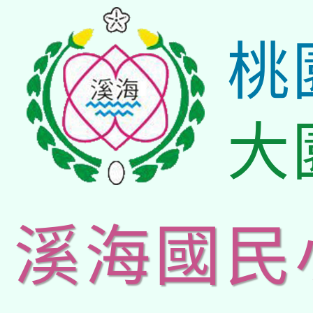
桃
大
溪海國民