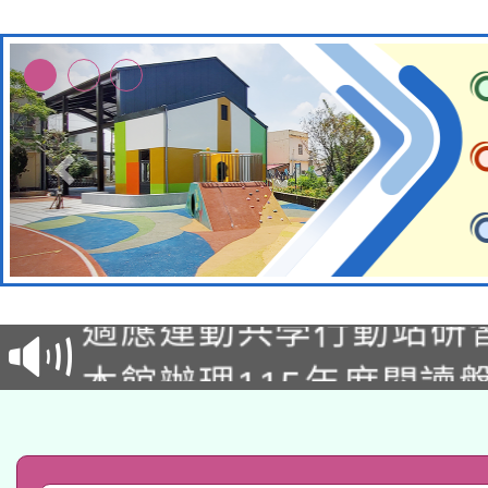
本校115學年度第2次
適應運動共學行動站研
招甄選結果公告(無人
本館辦理115年度閱讀
招)
科技賦能─人工智慧(AI
暨閱讀推動專業研習
A3數位素養講師名單
礎課程