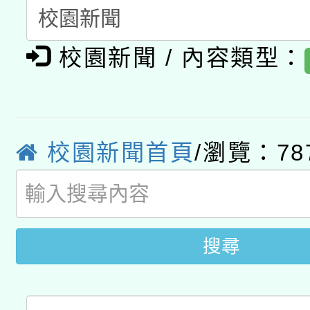
暨閱讀推動專業研習
A3數位素養講師名單
礎課程
校園新聞 / 內容類型：
「數位內容與教學軟體線
有關大陸委員會函釋公
pilot」
轉知經濟部水利署委託
薪期間赴陸應申請許可
校園新聞首頁
/瀏覽：78
115年8月22日(星期六)
業技術研究院辦理「11
2026年桃園地景藝術
桃園市孔廟祈福系列活
用水績優單位及節水達
開 智慧啟航」
搜尋
動」