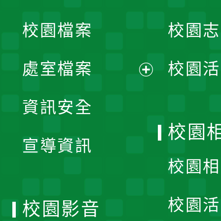
開
校園檔案
校園志
選
單
處室檔案
校園活
展
資訊安全
開
校園
宣導資訊
選
校園相
單
校園活
校園影音