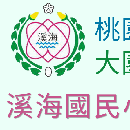
桃
大
溪海國民