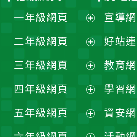
一年級網頁
宣導網
展
二年級網頁
好站連
開
展
三年級網頁
教育網
選
開
展
單
四年級網頁
學習網
選
開
展
單
五年級網頁
資安網
選
開
展
單
六年級網頁
活動網