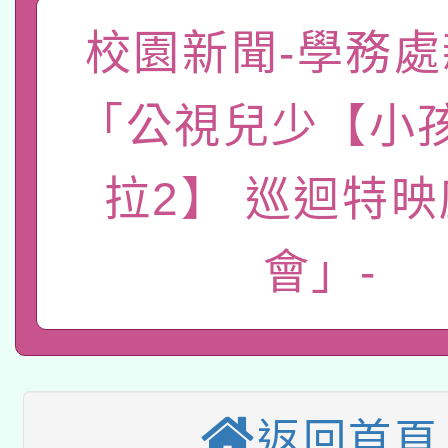
本校115學年度第2次
人員健康講座「吃得安
校園新聞-學務處
適應運動共學行動站研
招甄選結果公告(無人
心」，鼓勵退休同仁踴
「公視兒少【小
本館辦理115年度閱讀
招)
案。
科技賦能─人工智慧(AI
暨閱讀推動專業研習
拉2】 巡迴特
A3數位素養講師名單
礎課程
會」-
本校115學年度第1次
本校115學年度第2次
第3次招考甄選結果公告
有關原住民族委員會11
次招考甄選結果公告(尚
返回首頁
兒童少年暑期犯罪預防
公告之原住民族歲時祭