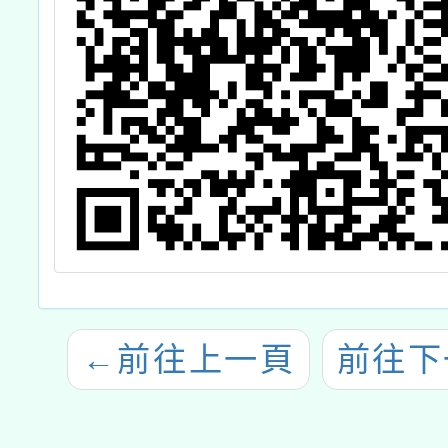
←
前往上一頁
前往下