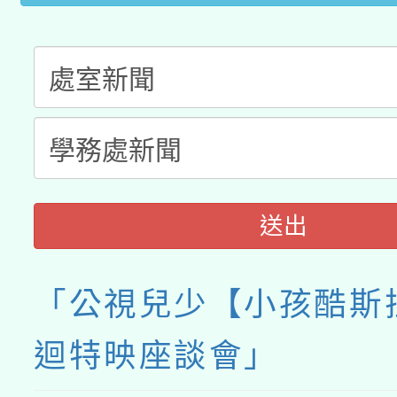
送出
「公視兒少【小孩酷斯拉
迴特映座談會」