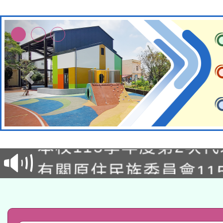
本校115學年度第1次
本校115學年度第2次
第3次招考甄選結果公告
有關原住民族委員會11
次招考甄選結果公告(尚
兒童少年暑期犯罪預防
公告之原住民族歲時祭
有關本府115年70歲
答一案
一案。