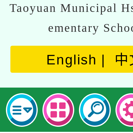
Taoyuan Municipal Hs
ementary Scho
English
中