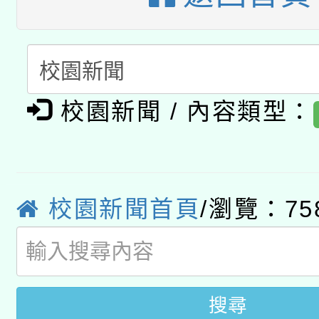
有關本府115年70歲
答一案
一案。
本校115學年度第2次
人員健康講座「吃得安
適應運動共學行動站研
招甄選結果公告(無人
心」，鼓勵退休同仁踴
校園新聞 / 內容類型：
本館辦理115年度閱讀
招)
案。
科技賦能─人工智慧(AI
暨閱讀推動專業研習
A3數位素養講師名單
礎課程
校園新聞首頁
/瀏覽：75
搜尋