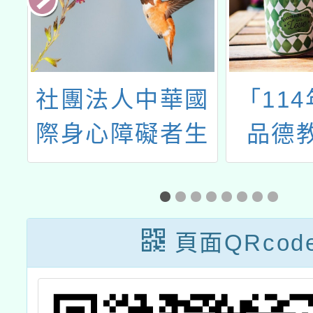
課
社團法人中華國
「11
作
際身心障礙者生
品德
命教育推廣協會
（含影
辦理「環保愛台
評選活
灣」第三屆身心
頁面QRcod
障礙與中小學生
環保繪畫比賽計