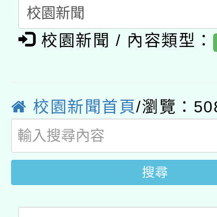
A3數位素養講師名單
礎課程
校園新聞 / 內容類型：
「數位內容與教學軟體線
有關大陸委員會函釋公
pilot」
轉知經濟部水利署委託
薪期間赴陸應申請許可
校園新聞首頁
/瀏覽：50
115年8月22日(星期六)
業技術研究院辦理「11
2026年桃園地景藝術
桃園市孔廟祈福系列活
用水績優單位及節水達
開 智慧啟航」
動」
搜尋