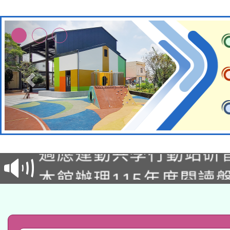
本校115學年度第2次
適應運動共學行動站研
招甄選結果公告(無人
本館辦理115年度閱讀
招)
科技賦能─人工智慧(AI
暨閱讀推動專業研習
A3數位素養講師名單
礎課程