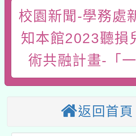
「數位內容與教學軟體線
校園新聞-學務處
有關大陸委員會函釋公
pilot」
知本館2023聽損
轉知經濟部水利署委託
薪期間赴陸應申請許可
115年8月22日(星期六)
術共融計畫-「
業技術研究院辦理「11
2026年桃園地景藝術
桃園市孔廟祈福系列活
用水績優單位及節水達
本校115學年度第2次
開 智慧啟航」
動」
適應運動共學行動站研
招甄選結果公告(無人
返回首頁
本館辦理115年度閱讀
招)
科技賦能─人工智慧(AI
暨閱讀推動專業研習