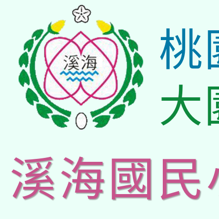
桃
大
溪海國民