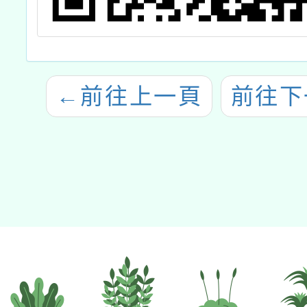
←
前往上一頁
前往下