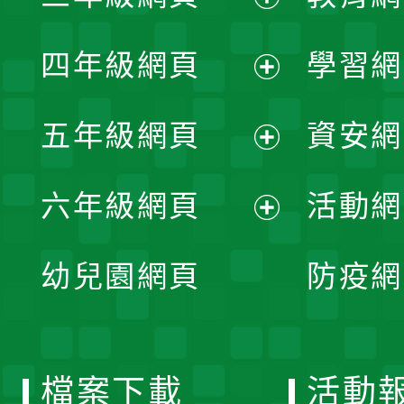
開
展
單
四年級網頁
學習網
選
開
展
單
五年級網頁
資安網
選
開
展
單
六年級網頁
活動網
選
開
展
單
幼兒園網頁
防疫網
選
開
單
選
檔案下載
活動
單