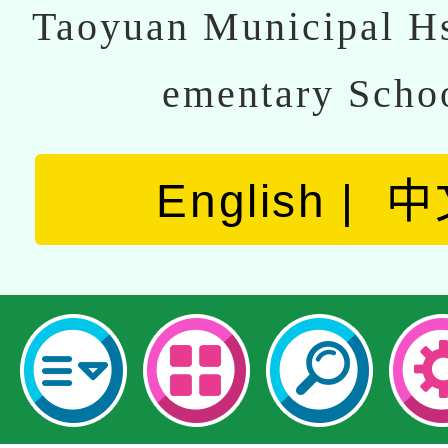
Taoyuan Municipal Hs
ementary Scho
English
中