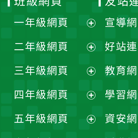
班級網頁
友站
一年級網頁
宣導網
展
二年級網頁
好站連
開
展
三年級網頁
教育網
選
開
展
單
四年級網頁
學習網
選
開
展
單
五年級網頁
資安網
選
開
展
單