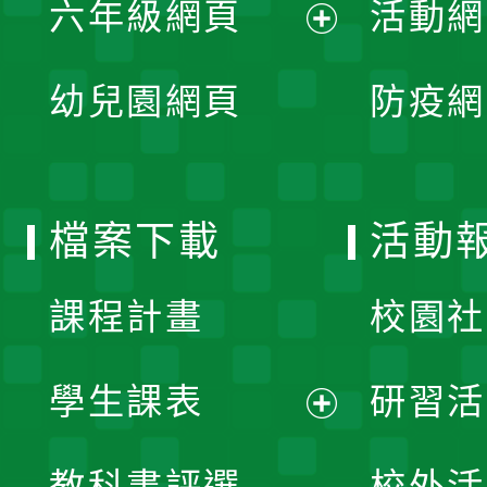
六年級網頁
活動網
選
開
展
單
幼兒園網頁
防疫網
選
開
單
選
檔案下載
活動
單
課程計畫
校園社
學生課表
研習活
展
教科書評選
校外活