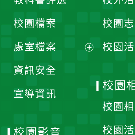
開
校園檔案
校園志
選
單
處室檔案
校園活
展
資訊安全
開
校園
宣導資訊
選
校園相
單
校園活
校園影音