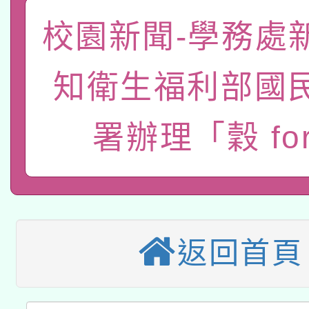
「數位內容與教學軟體線
校園新聞-學務處
有關大陸委員會函釋公
pilot」
知衛生福利部國
轉知經濟部水利署委託
薪期間赴陸應申請許可
115年8月22日(星期六)
署辦理「穀 for
業技術研究院辦理「11
2026年桃園地景藝術
桃園市孔廟祈福系列活
用水績優單位及節水達
本校115學年度第2次
開 智慧啟航」
動」
適應運動共學行動站研
招甄選結果公告(無人
返回首頁
本館辦理115年度閱讀
招)
科技賦能─人工智慧(AI
暨閱讀推動專業研習