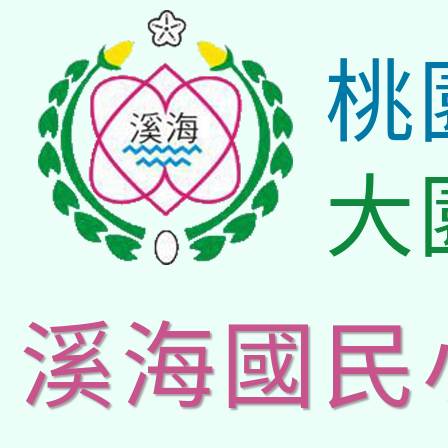
桃
大
溪海國民