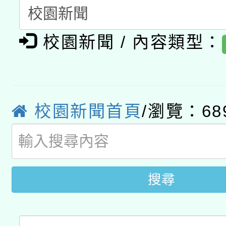
A3數位素養講師名單
礎課程
校園新聞 / 內容類型：
「數位內容與教學軟體線
有關大陸委員會函釋公
pilot」
轉知經濟部水利署委託
薪期間赴陸應申請許可
校園新聞首頁
/瀏覽：68
115年8月22日(星期六)
業技術研究院辦理「11
2026年桃園地景藝術
桃園市孔廟祈福系列活
用水績優單位及節水達
開 智慧啟航」
動」
搜尋