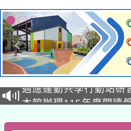
本校115學年度第2次
適應運動共學行動站研
招甄選結果公告(無人
本館辦理115年度閱讀
招)
科技賦能─人工智慧(AI
暨閱讀推動專業研習
A3數位素養講師名單
礎課程