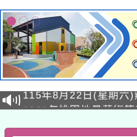
轉知經濟部水利署委託
115年8月22日(星期六)
業技術研究院辦理「11
2026年桃園地景藝術
桃園市孔廟祈福系列活
用水績優單位及節水達
「2026桃園藝術巡演
開 智慧啟航」
動」
轉知教育部國民及學前