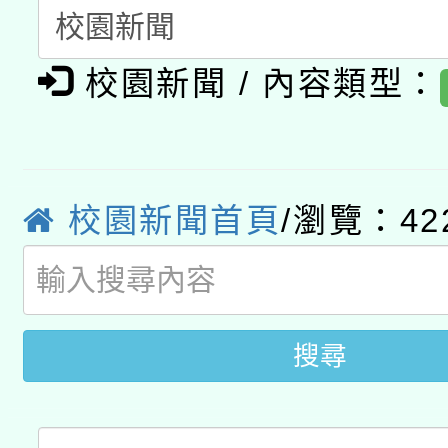
開 智慧啟航」
動」
月28日止
轉知教育部國民及學前
關事宜
校園新聞 / 內容類型：
函轉國家教育研究院中心
國立臺灣師範大學辦理「1
轉知教育部國民及學前
原住民族教育政策研討
年度健康促進學校輔導
函轉國立臺灣師範大學
新北市政府教育局辦理「
族教育國際趨勢與發展
業成長研習」實施計畫
校園新聞首頁
/瀏覽：42
轉知有關國立成功大學
族語言臺北學習中心11
師專業成長研習實施計
教育部國民及學前教育署「
文教學共融平台-教案
「族語學習班」招生簡章
方素養工作坊新北場」
年度COVID-19疫苗
搜尋
件」活動簡章
接種對象擴大為「滿6