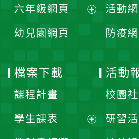
單
六年級網頁
活動網
選
開
展
單
幼兒園網頁
防疫網
選
開
單
選
檔案下載
活動
單
課程計畫
校園社
學生課表
研習活
展