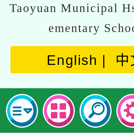
Taoyuan Municipal Hs
ementary Scho
English
中