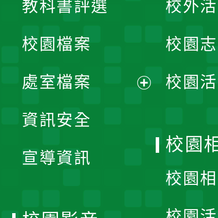
教科書評選
校外活
開
校園檔案
校園志
選
單
處室檔案
校園活
展
資訊安全
開
校園
宣導資訊
選
校園相
單
校園活