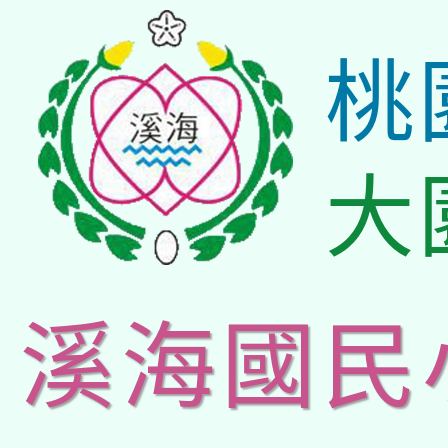
桃
大
溪海國民