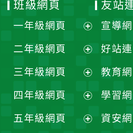
班級網頁
友站
一年級網頁
宣導網
展
二年級網頁
好站連
開
展
三年級網頁
教育網
選
開
展
單
四年級網頁
學習網
選
開
展
單
五年級網頁
資安網
選
開
展