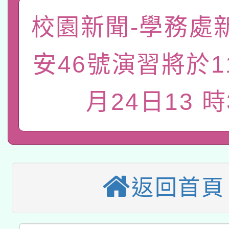
關事宜
校園新聞-學務處
函轉國家教育研究院中心
國立臺灣師範大學辦理「1
轉知教育部國民及學前
原住民族教育政策研討
年度健康促進學校輔導
安46號演習將於1
函轉國立臺灣師範大學
新北市政府教育局辦理「
族教育國際趨勢與發展
業成長研習」實施計畫
月24日13 時
轉知有關國立成功大學
族語言臺北學習中心11
師專業成長研習實施計
教育部國民及學前教育署「
文教學共融平台-教案
「族語學習班」招生簡章
方素養工作坊新北場」
轉知經濟部水利署委託
年度COVID-19疫苗
件」活動簡章
115年8月22日(星期六)
業技術研究院辦理「11
接種對象擴大為「滿6
返回首頁
2026年桃園地景藝術
桃園市孔廟祈福系列活
用水績優單位及節水達
接種之民眾」措施，延長
「2026桃園藝術巡演