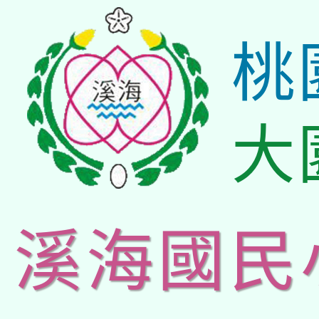
桃
大
溪海國民