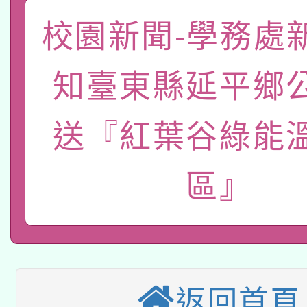
年度健康促進學校輔導
函轉國立臺灣師範大學
校園新聞-學務處
新北市政府教育局辦理「
族教育國際趨勢與發展
業成長研習」實施計畫
轉知有關國立成功大學
族語言臺北學習中心11
師專業成長研習實施計
知臺東縣延平鄉
教育部國民及學前教育署「
文教學共融平台-教案
「族語學習班」招生簡章
方素養工作坊新北場」
轉知經濟部水利署委託
送『紅葉谷綠能
年度COVID-19疫苗
件」活動簡章
115年8月22日(星期六)
業技術研究院辦理「11
接種對象擴大為「滿6
區』
2026年桃園地景藝術
桃園市孔廟祈福系列活
用水績優單位及節水達
接種之民眾」措施，延長
「2026桃園藝術巡演
開 智慧啟航」
動」
月28日止
轉知教育部國民及學前
關事宜
返回首頁
函轉國家教育研究院中心
國立臺灣師範大學辦理「1