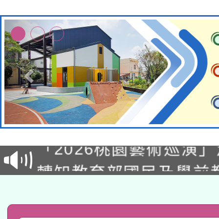
轉知經濟部水利署委託
115年8月22日(星期六)
業技術研究院辦理「11
2026年桃園地景藝術
桃園市孔廟祈福系列活
用水績優單位及節水達
「2026桃園藝術巡演
開 智慧啟航」
動」
轉知教育部國民及學前
關事宜
函轉國家教育研究院中心
國立臺灣師範大學辦理「1
轉知教育部國民及學前
原住民族教育政策研討