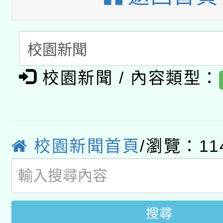
轉知教育部國民及學前
原住民族教育政策研討
年度健康促進學校輔導
函轉國立臺灣師範大學
新北市政府教育局辦理「
族教育國際趨勢與發展
業成長研習」實施計畫
轉知有關國立成功大學
族語言臺北學習中心11
師專業成長研習實施計
校園新聞 / 內容類型：
教育部國民及學前教育署「
文教學共融平台-教案
「族語學習班」招生簡章
方素養工作坊新北場」
年度COVID-19疫苗
件」活動簡章
校園新聞首頁
/瀏覽：11
接種對象擴大為「滿6
接種之民眾」措施，延長
月28日止
搜尋