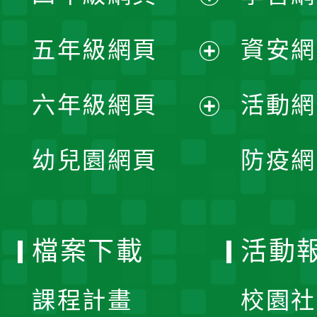
開
展
單
五年級網頁
資安網
選
開
展
單
六年級網頁
活動網
選
開
展
單
幼兒園網頁
防疫網
選
開
單
選
檔案下載
活動
單
課程計畫
校園社