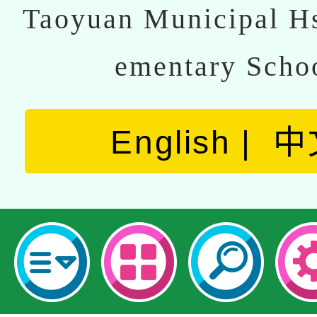
Taoyuan Municipal Hs
ementary Scho
English
中