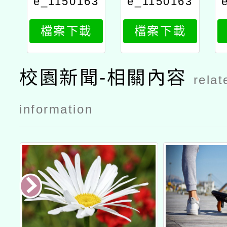
e_1150163
e_1150163
965_attach
965_attach
檔案下載
檔案下載
4
3
校園新聞-相關內容
relat
information