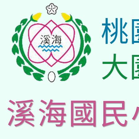
桃
大
溪海國民