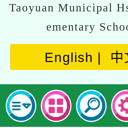
Taoyuan Municipal Hs
ementary Scho
English
中