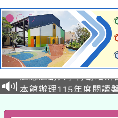
本校115學年度第2次
適應運動共學行動站研
招甄選結果公告(無人
本館辦理115年度閱讀
招)
科技賦能─人工智慧(AI
暨閱讀推動專業研習
A3數位素養講師名單
礎課程