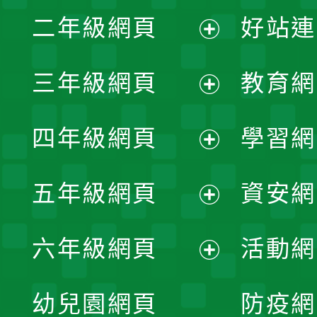
展
二年級網頁
好站連
開
展
三年級網頁
教育網
選
開
展
單
四年級網頁
學習網
選
開
展
單
五年級網頁
資安網
選
開
展
單
六年級網頁
活動網
選
開
展
單
幼兒園網頁
防疫網
選