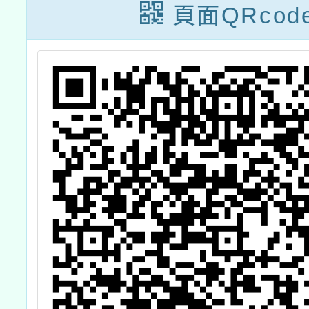
習，防
校積極宣導並鼓
意
頁面QRcod
放後實
勵學生接種
疏散避
管制