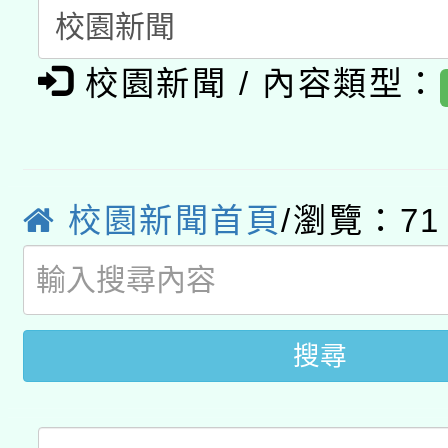
A3數位素養講師名單
礎課程
「數位內容與教學軟體線
校園新聞 / 內容類型：
有關大陸委員會函釋公
pilot」
轉知經濟部水利署委託
薪期間赴陸應申請許可
校園新聞首頁
/瀏覽：71
115年8月22日(星期六)
業技術研究院辦理「11
2026年桃園地景藝術
桃園市孔廟祈福系列活
用水績優單位及節水達
開 智慧啟航」
動」
搜尋