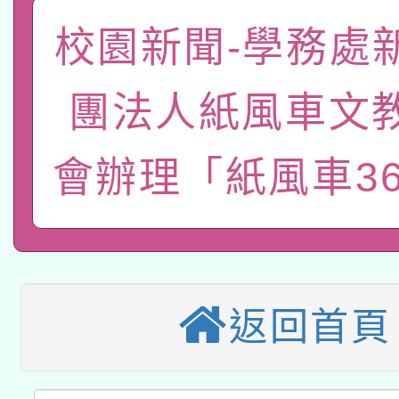
「數位內容與教學軟體線
校園新聞-學務處
有關大陸委員會函釋公
pilot」
團法人紙風車文
轉知經濟部水利署委託
薪期間赴陸應申請許可
115年8月22日(星期六)
業技術研究院辦理「11
會辦理「紙風車3
2026年桃園地景藝術
桃園市孔廟祈福系列活
用水績優單位及節水達
本校115學年度第2次
開 智慧啟航」
動」
適應運動共學行動站研
招甄選結果公告(無人
返回首頁
本館辦理115年度閱讀
招)
科技賦能─人工智慧(AI
暨閱讀推動專業研習