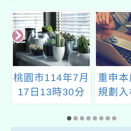
4年7月
重申本府衛生局
30分
規劃入校集中接
「2
實施
種COVID-19
童
鎮韌性
JN.1疫苗，請貴
位