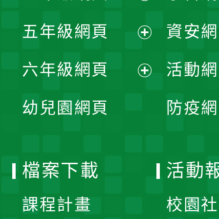
開
展
單
五年級網頁
資安網
選
開
展
單
六年級網頁
活動網
選
開
展
單
幼兒園網頁
防疫網
選
開
單
選
檔案下載
活動
單
課程計畫
校園社