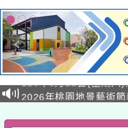
轉知經濟部水利署委託
115年8月22日(星期六)
業技術研究院辦理「11
2026年桃園地景藝術
桃園市孔廟祈福系列活
用水績優單位及節水達
「2026桃園藝術巡演
開 智慧啟航」
動」
轉知教育部國民及學前
關事宜