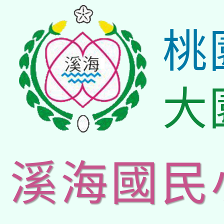
桃
大
溪海國民