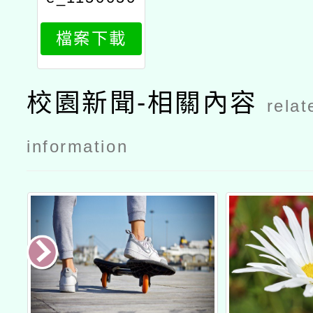
808_attach
檔案下載
1
校園新聞-相關內容
relat
information