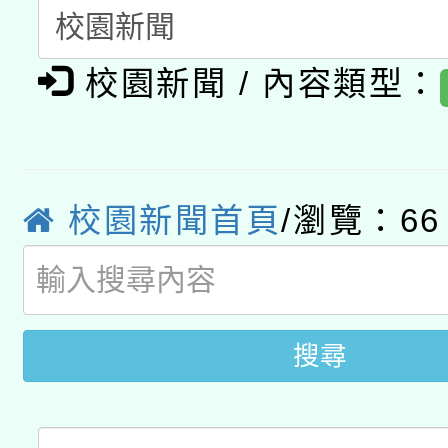
月28日止
轉知教育部國民及學前
關事宜
函轉國家教育研究院中心
國立臺灣師範大學辦理「1
校園新聞 / 內容類型：
轉知教育部國民及學前
原住民族教育政策研討
年度健康促進學校輔導
函轉國立臺灣師範大學
新北市政府教育局辦理「
族教育國際趨勢與發展
業成長研習」實施計畫
校園新聞首頁
/瀏覽：66
轉知有關國立成功大學
族語言臺北學習中心11
師專業成長研習實施計
教育部國民及學前教育署「
文教學共融平台-教案
「族語學習班」招生簡章
方素養工作坊新北場」
年度COVID-19疫苗
件」活動簡章
搜尋
接種對象擴大為「滿6
接種之民眾」措施，延長