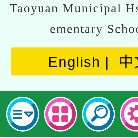
Taoyuan Municipal Hs
ementary Scho
English
中