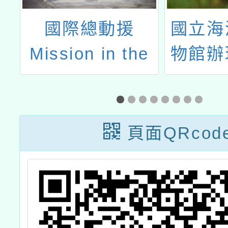
援
國立海洋科技博
財
 the
物館辦理「海洋
童
議題式
及環境教育素養
會
坊
資源運用工作坊
務中
6~9」簡章
兒
頁面QRcod
理