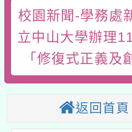
函轉國家教育研究院中心
國立臺灣師範大學辦理「1
校園新聞-學務處
轉知教育部國民及學前
原住民族教育政策研討
年度健康促進學校輔導
立中山大學辦理1
函轉國立臺灣師範大學
新北市政府教育局辦理「
族教育國際趨勢與發展
業成長研習」實施計畫
轉知有關國立成功大學
族語言臺北學習中心11
師專業成長研習實施計
「修復式正義及
教育部國民及學前教育署「
文教學共融平台-教案
「族語學習班」招生簡章
方素養工作坊新北場」
轉知經濟部水利署委託
年度COVID-19疫苗
件」活動簡章
115年8月22日(星期六)
業技術研究院辦理「11
接種對象擴大為「滿6
返回首頁
2026年桃園地景藝術
桃園市孔廟祈福系列活
用水績優單位及節水達
接種之民眾」措施，延長
「2026桃園藝術巡演
開 智慧啟航」
動」