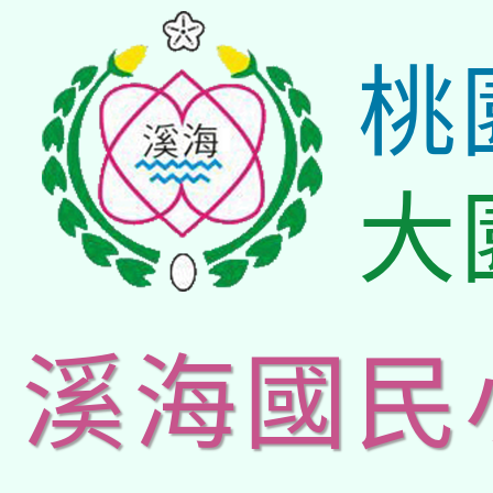
桃
大
溪海國民