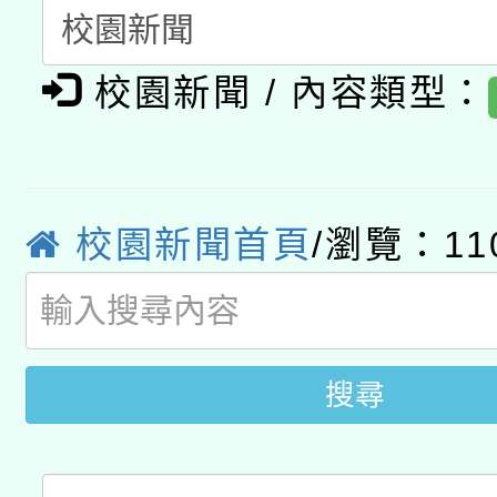
開 智慧啟航」
動」
月28日止
轉知教育部國民及學前
關事宜
校園新聞 / 內容類型：
函轉國家教育研究院中心
國立臺灣師範大學辦理「1
轉知教育部國民及學前
原住民族教育政策研討
年度健康促進學校輔導
函轉國立臺灣師範大學
新北市政府教育局辦理「
族教育國際趨勢與發展
業成長研習」實施計畫
校園新聞首頁
/瀏覽：11
轉知有關國立成功大學
族語言臺北學習中心11
師專業成長研習實施計
教育部國民及學前教育署「
文教學共融平台-教案
「族語學習班」招生簡章
方素養工作坊新北場」
年度COVID-19疫苗
件」活動簡章
搜尋
接種對象擴大為「滿6