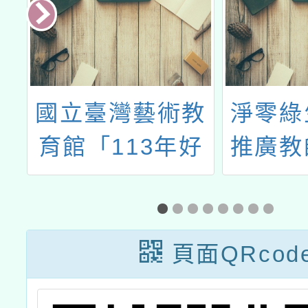
民
國立臺灣藝術教
淨零綠
園
育館「113年好
推廣教
客
優Show學生藝
年
團活動」徵選計
畫書暨相關書表
頁面QRcod
各1份