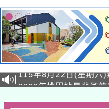
轉知經濟部水利署委託
115年8月22日(星期六)
業技術研究院辦理「11
2026年桃園地景藝術
桃園市孔廟祈福系列活
用水績優單位及節水達
「2026桃園藝術巡演
開 智慧啟航」
動」
轉知教育部國民及學前
關事宜