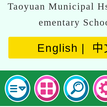
Taoyuan Municipal Hs
ementary Scho
English
中