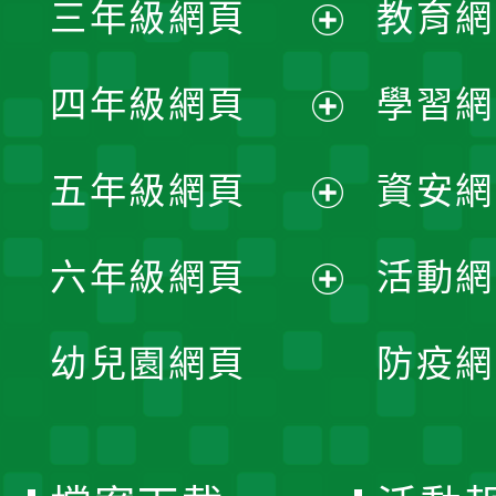
三年級網頁
教育網
選
開
展
單
四年級網頁
學習網
選
開
展
單
五年級網頁
資安網
選
開
展
單
六年級網頁
活動網
選
開
展
單
幼兒園網頁
防疫網
選
開
單
選