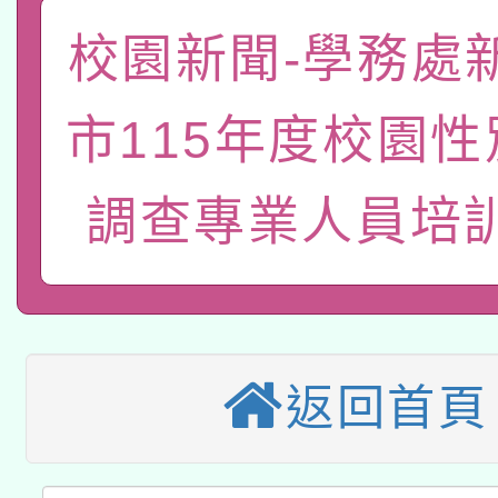
函轉國家教育研究院中心
校園新聞-學務處
國立臺灣師範大學辦理「1
轉知教育部國民及學前
原住民族教育政策研討
年度健康促進學校輔導
市115年度校園
函轉國立臺灣師範大學
新北市政府教育局辦理「
族教育國際趨勢與發展
業成長研習」實施計畫
調查專業人員培
轉知有關國立成功大學
族語言臺北學習中心11
師專業成長研習實施計
教育部國民及學前教育署「
文教學共融平台-教案
「族語學習班」招生簡章
方素養工作坊新北場」
轉知經濟部水利署委託
年度COVID-19疫苗
件」活動簡章
115年8月22日(星期六)
業技術研究院辦理「11
接種對象擴大為「滿6
返回首頁
2026年桃園地景藝術
桃園市孔廟祈福系列活
用水績優單位及節水達
接種之民眾」措施，延長
「2026桃園藝術巡演