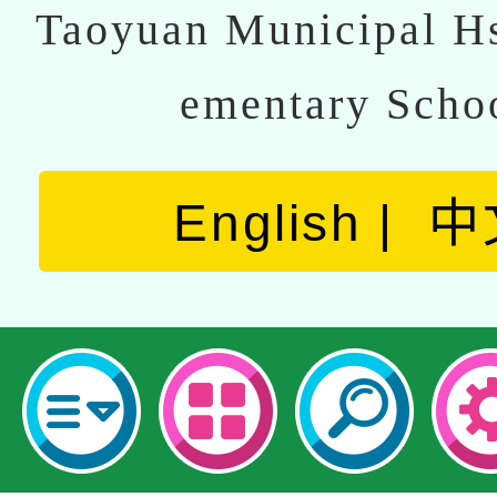
Taoyuan Municipal Hs
ementary Scho
English
中