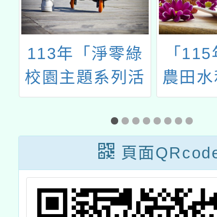
剝
113年「淨零綠
「11
」
校園主題系列活
農田水
1
動」計畫
教育國
案設計
章
頁面QRcod