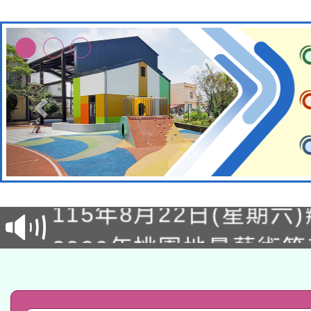
轉知經濟部水利署委託
115年8月22日(星期六)
業技術研究院辦理「11
2026年桃園地景藝術
桃園市孔廟祈福系列活
用水績優單位及節水達
「2026桃園藝術巡演
開 智慧啟航」
動」
轉知教育部國民及學前