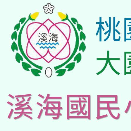
桃
大
溪海國民