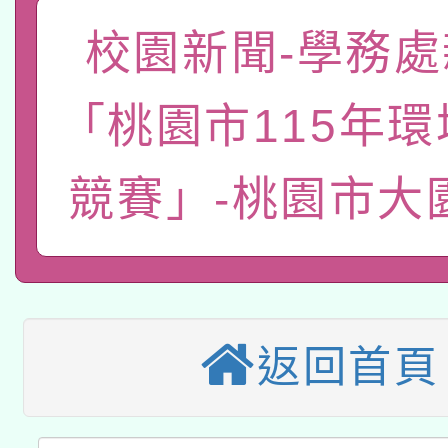
關事宜
函轉國家教育研究院中心
校園新聞-學務處
國立臺灣師範大學辦理「1
轉知教育部國民及學前
原住民族教育政策研討
年度健康促進學校輔導
「桃園市115年
函轉國立臺灣師範大學
新北市政府教育局辦理「
族教育國際趨勢與發展
業成長研習」實施計畫
競賽」-桃園市大
轉知有關國立成功大學
族語言臺北學習中心11
師專業成長研習實施計
教育部國民及學前教育署「
文教學共融平台-教案
「族語學習班」招生簡章
方素養工作坊新北場」
轉知經濟部水利署委託
年度COVID-19疫苗
件」活動簡章
115年8月22日(星期六)
業技術研究院辦理「11
接種對象擴大為「滿6
返回首頁
2026年桃園地景藝術
桃園市孔廟祈福系列活
用水績優單位及節水達
接種之民眾」措施，延長
「2026桃園藝術巡演