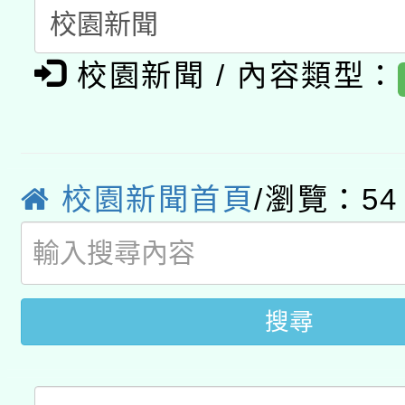
開 智慧啟航」
動」
月28日止
轉知教育部國民及學前
關事宜
校園新聞 / 內容類型：
函轉國家教育研究院中心
國立臺灣師範大學辦理「1
轉知教育部國民及學前
原住民族教育政策研討
年度健康促進學校輔導
函轉國立臺灣師範大學
新北市政府教育局辦理「
族教育國際趨勢與發展
業成長研習」實施計畫
校園新聞首頁
/瀏覽：54
轉知有關國立成功大學
族語言臺北學習中心11
師專業成長研習實施計
教育部國民及學前教育署「
文教學共融平台-教案
「族語學習班」招生簡章
方素養工作坊新北場」
年度COVID-19疫苗
件」活動簡章
搜尋
接種對象擴大為「滿6