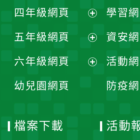
展
單
四年級網頁
學習網
選
開
展
單
五年級網頁
資安網
選
開
展
單
六年級網頁
活動網
選
開
展
單
幼兒園網頁
防疫網
選
開
單
選
檔案下載
活動
單