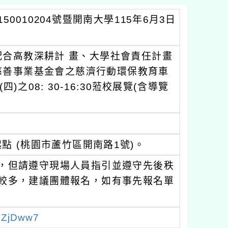
0010204號暨開南大學115年6月3日
合高教深耕計 畫、大學社會責任計畫
慈善事業基金會之慈濟行動環保教育車
(四)之08: 30-16:30蒞校展覽(含導覽
 (桃園市蘆竹區開南路1號)。
加，但請遵守現場人員指引並遵守先後秩
數較多，建議團體報名，如有事先報名單
7ZjDww7