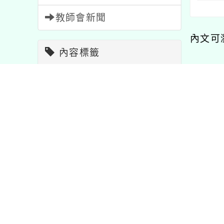
教師會新聞
內文可
內容標籤
節日
2
研習
1704
校園新
注意
33
公告
1567
學習
75
報名
1473
資訊
38
宣導
114
教學
7
課程
205
重要
20
活動
1054
比賽
511
年「稅火任務：租
轉知環保局辦理「桃園
「20
特色
1
LAY×消防體驗
市114年首惜廚師甄選
教育教