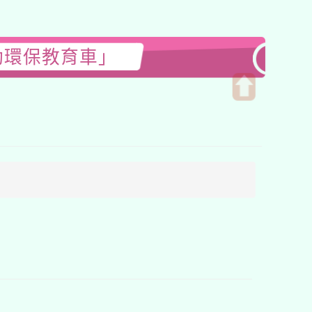
動環保教育車」
開
啟
上
方
區
塊