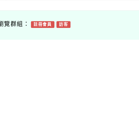
瀏覽群組：
註冊會員
訪客
聞-相關內容
related information
25國小學生食米
轉知臺東縣政府主辦
202
案徵件」活動簡
「2025南島咖啡節－
小小