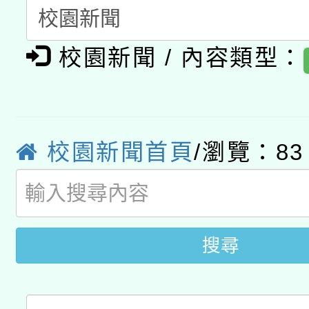
開 智慧啟航」
動」
月28日止
轉知教育部國民及學前
關事宜
校園新聞 / 內容類型：
函轉國家教育研究院中心
國立臺灣師範大學辦理「1
轉知教育部國民及學前
原住民族教育政策研討
年度健康促進學校輔導
函轉國立臺灣師範大學
新北市政府教育局辦理「
族教育國際趨勢與發展
業成長研習」實施計畫
校園新聞首頁
/瀏覽：83
轉知有關國立成功大學
族語言臺北學習中心11
師專業成長研習實施計
教育部國民及學前教育署「
文教學共融平台-教案
「族語學習班」招生簡章
方素養工作坊新北場」
年度COVID-19疫苗
件」活動簡章
搜尋
接種對象擴大為「滿6