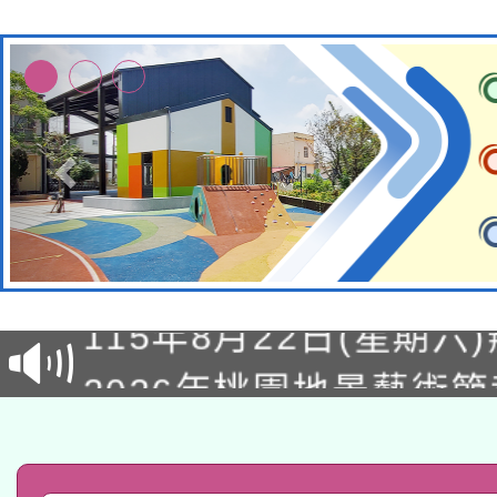
轉知經濟部水利署委託
115年8月22日(星期六)
業技術研究院辦理「11
2026年桃園地景藝術
桃園市孔廟祈福系列活
用水績優單位及節水達
「2026桃園藝術巡演
開 智慧啟航」
動」
轉知教育部國民及學前
關事宜