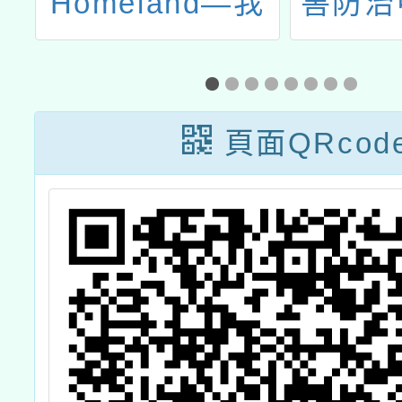
-
Homeland—我
害防治
-
的家園」國際繪
護Go 
計
畫比賽訊息
Gon
4
求救小
頁面QRcod
提
檔
公
種
1
苗