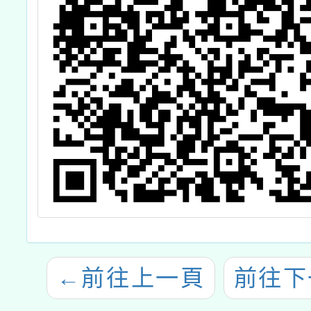
←
前往上一頁
前往下