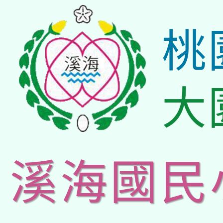
桃
大
溪海國民