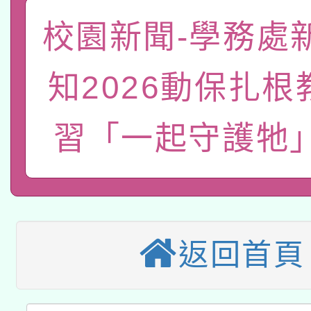
函轉國家教育研究院中心
國立臺灣師範大學辦理「1
校園新聞-學務處
轉知教育部國民及學前
原住民族教育政策研討
年度健康促進學校輔導
知2026動保扎根
函轉國立臺灣師範大學
新北市政府教育局辦理「
族教育國際趨勢與發展
業成長研習」實施計畫
轉知有關國立成功大學
習「一起守護牠
族語言臺北學習中心11
師專業成長研習實施計
教育部國民及學前教育署「
文教學共融平台-教案
「族語學習班」招生簡章
方素養工作坊新北場」
轉知經濟部水利署委託
年度COVID-19疫苗
件」活動簡章
115年8月22日(星期六)
業技術研究院辦理「11
接種對象擴大為「滿6
返回首頁
2026年桃園地景藝術
桃園市孔廟祈福系列活
用水績優單位及節水達
接種之民眾」措施，延長
「2026桃園藝術巡演