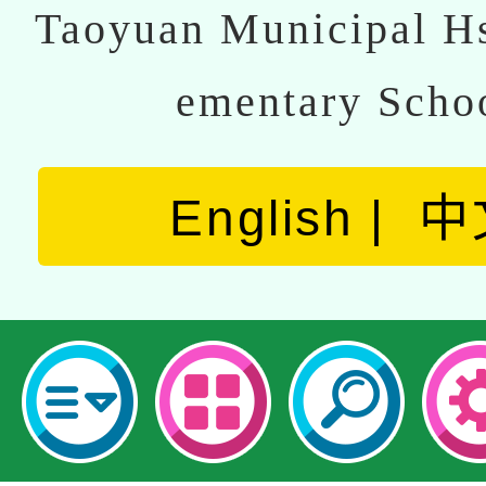
Taoyuan Municipal Hs
ementary Scho
English
中