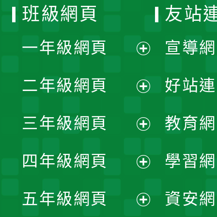
班級網頁
友站
一年級網頁
宣導網
展
二年級網頁
好站連
開
展
三年級網頁
教育網
選
開
展
單
四年級網頁
學習網
選
開
展
單
五年級網頁
資安網
選
開