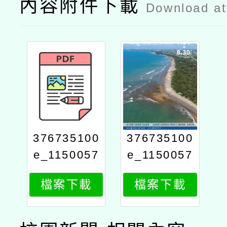
內容附件下載
Download a
376735100
376735100
e_1150057
e_1150057
037_attach
037_attach
檔案下載
檔案下載
2
1