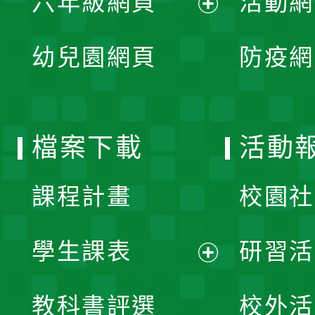
六年級網頁
活動網
選
開
展
單
幼兒園網頁
防疫網
選
開
單
選
檔案下載
活動
單
課程計畫
校園社
學生課表
研習活
展
教科書評選
校外活