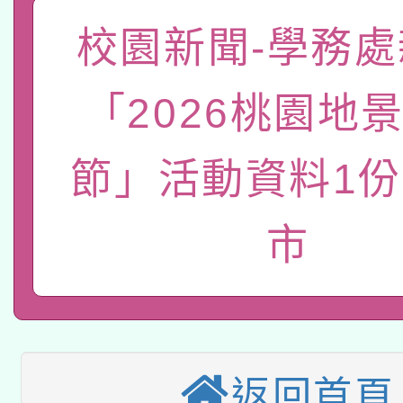
A3數位素養講師名單
礎課程
校園新聞-學務處
「數位內容與教學軟體線
有關大陸委員會函釋公
pilot」
「2026桃園地
轉知經濟部水利署委託
薪期間赴陸應申請許可
節」活動資料1份
115年8月22日(星期六)
業技術研究院辦理「11
2026年桃園地景藝術
桃園市孔廟祈福系列活
用水績優單位及節水達
市
本校115學年度第2次
開 智慧啟航」
動」
適應運動共學行動站研
招甄選結果公告(無人
本館辦理115年度閱讀
招)
返回首頁