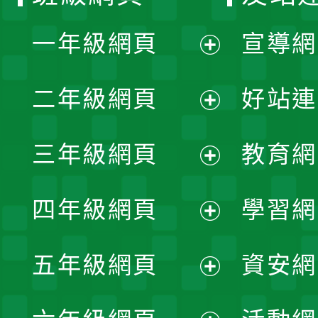
一年級網頁
宣導網
展
二年級網頁
好站連
開
展
三年級網頁
教育網
選
開
展
單
四年級網頁
學習網
選
開
展
單
五年級網頁
資安網
選
開
展
單