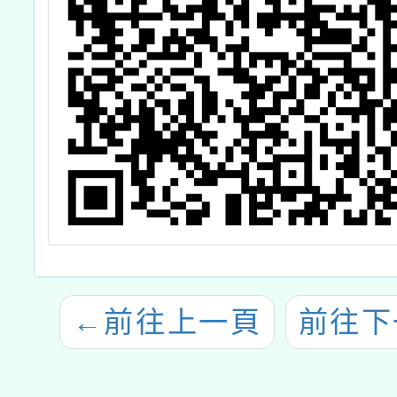
←
前往上一頁
前往下