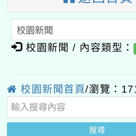
科技賦能─人工智慧(AI
暨閱讀推動專業研習
A3數位素養講師名單
礎課程
「數位內容與教學軟體線
有關大陸委員會函釋公
校園新聞 / 內容類型：
pilot」
轉知經濟部水利署委託
薪期間赴陸應申請許可
115年8月22日(星期六)
業技術研究院辦理「11
校園新聞首頁
/瀏覽：17
2026年桃園地景藝術
桃園市孔廟祈福系列活
用水績優單位及節水達
開 智慧啟航」
動」
搜尋