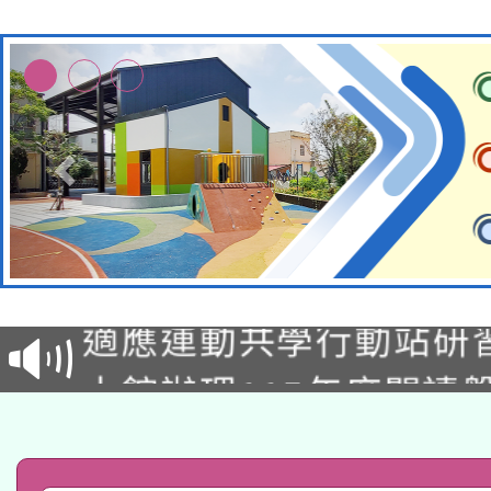
本校115學年度第2次
適應運動共學行動站研
招甄選結果公告(無人
本館辦理115年度閱讀
招)
科技賦能─人工智慧(AI
暨閱讀推動專業研習