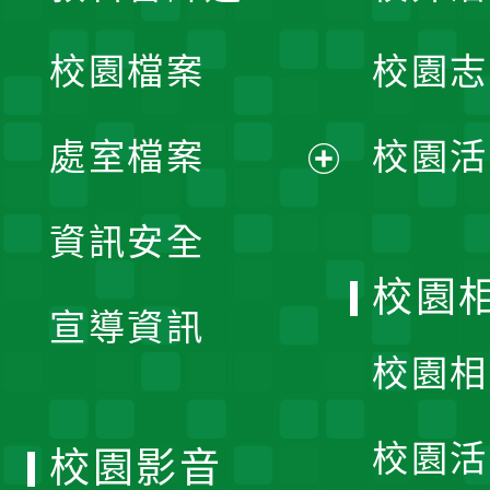
開
校園檔案
校園志
選
單
處室檔案
校園活
展
資訊安全
開
校園
宣導資訊
選
校園相
單
校園活
校園影音