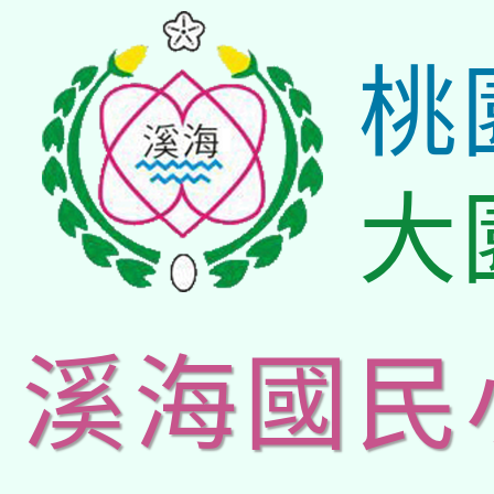
桃
大
溪海國民