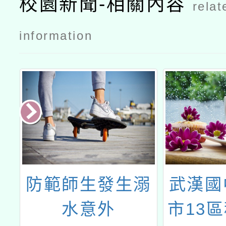
校園新聞-相關內容
relat
information
續
防範師生發生溺
武漢國
活
水意外
市13