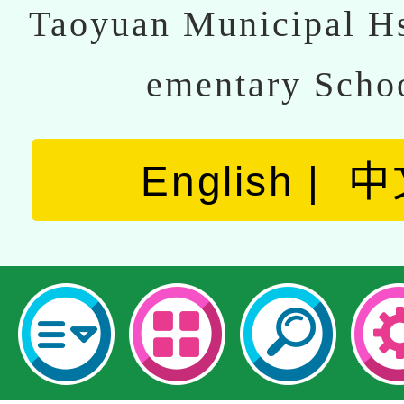
Taoyuan Municipal Hs
ementary Scho
English
中