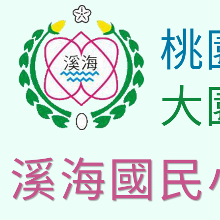
桃
大
溪海國民