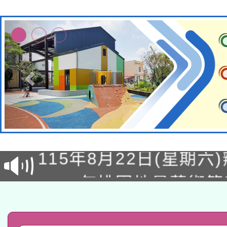
轉知經濟部水利署委託
115年8月22日(星期六)
業技術研究院辦理「11
2026年桃園地景藝術
桃園市孔廟祈福系列活
用水績優單位及節水達
「2026桃園藝術巡演
開 智慧啟航」
動」
轉知教育部國民及學前