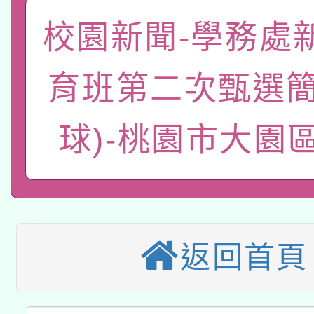
關事宜
校園新聞-學務處
函轉國家教育研究院中心
國立臺灣師範大學辦理「1
轉知教育部國民及學前
原住民族教育政策研討
年度健康促進學校輔導
育班第二次甄選簡
函轉國立臺灣師範大學
新北市政府教育局辦理「
族教育國際趨勢與發展
業成長研習」實施計畫
球)-桃園市大園
轉知有關國立成功大學
族語言臺北學習中心11
師專業成長研習實施計
教育部國民及學前教育署「
文教學共融平台-教案
「族語學習班」招生簡章
方素養工作坊新北場」
轉知經濟部水利署委託
年度COVID-19疫苗
件」活動簡章
115年8月22日(星期六)
業技術研究院辦理「11
接種對象擴大為「滿6
返回首頁
2026年桃園地景藝術
桃園市孔廟祈福系列活
用水績優單位及節水達
接種之民眾」措施，延長