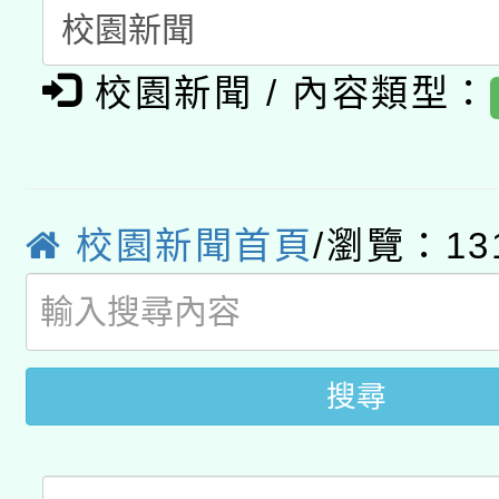
「2026桃園藝術巡演
開 智慧啟航」
動」
月28日止
轉知教育部國民及學前
關事宜
校園新聞 / 內容類型：
函轉國家教育研究院中心
國立臺灣師範大學辦理「1
轉知教育部國民及學前
原住民族教育政策研討
年度健康促進學校輔導
函轉國立臺灣師範大學
新北市政府教育局辦理「
族教育國際趨勢與發展
業成長研習」實施計畫
校園新聞首頁
/瀏覽：13
轉知有關國立成功大學
族語言臺北學習中心11
師專業成長研習實施計
教育部國民及學前教育署「
文教學共融平台-教案
「族語學習班」招生簡章
方素養工作坊新北場」
年度COVID-19疫苗
搜尋
件」活動簡章
接種對象擴大為「滿6