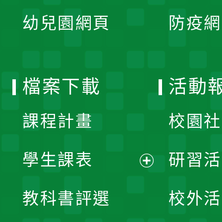
展
單
幼兒園網頁
防疫網
選
開
單
選
檔案下載
活動
單
課程計畫
校園社
學生課表
研習活
展
教科書評選
校外活
開