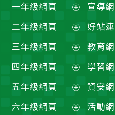
一年級網頁
宣導網
展
二年級網頁
好站連
開
展
三年級網頁
教育網
選
開
展
單
四年級網頁
學習網
選
開
展
單
五年級網頁
資安網
選
開
展
單
六年級網頁
活動網
選
開