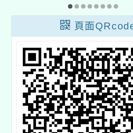
數
菸檳害防制議題
『抽菸肺廢、檳
頁面QRcod
致癌歸』Line貼
圖設計競賽」