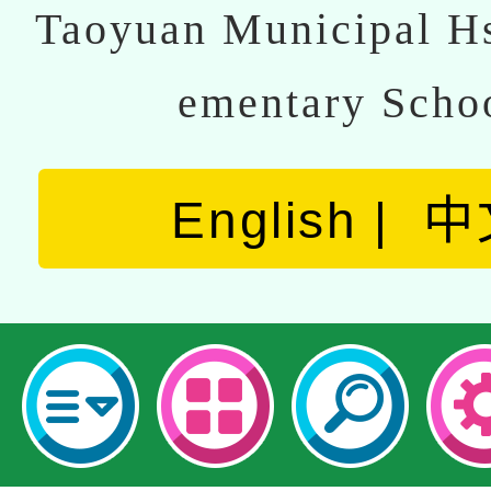
Taoyuan Municipal Hs
ementary Scho
English
中