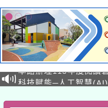
本校115學年度第2次
適應運動共學行動站研
招甄選結果公告(無人
本館辦理115年度閱讀
招)
科技賦能─人工智慧(AI
暨閱讀推動專業研習
A3數位素養講師名單
礎課程
「數位內容與教學軟體線