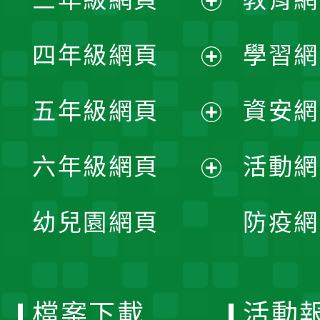
選
開
展
單
四年級網頁
學習網
選
開
展
單
五年級網頁
資安網
選
開
展
單
六年級網頁
活動網
選
開
展
單
幼兒園網頁
防疫網
選
開
單
選
檔案下載
活動