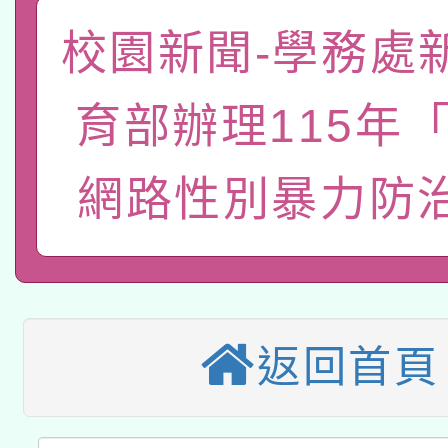
有關大陸委員會函釋公
pilot」
校園新聞-學務處
轉知經濟部水利署委託
薪期間赴陸應申請許可
育部辦理115年「
115年8月22日(星期六)
業技術研究院辦理「11
2026年桃園地景藝術
桃園市孔廟祈福系列活
用水績優單位及節水達
網路性別暴力防
本校115學年度第2次
開 智慧啟航」
動」
適應運動共學行動站研
招甄選結果公告(無人
本館辦理115年度閱讀
招)
返回首頁
科技賦能─人工智慧(AI
暨閱讀推動專業研習
A3數位素養講師名單
礎課程