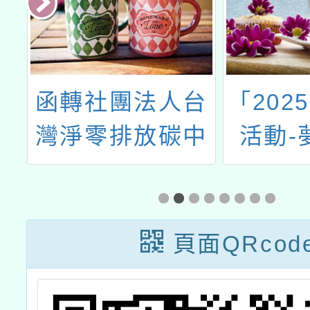
健
函轉社團法人台
「202
競
灣淨零排放碳中
活動-
和協會紀錄片校
會」宣
園教育計畫
子
頁面QRcod