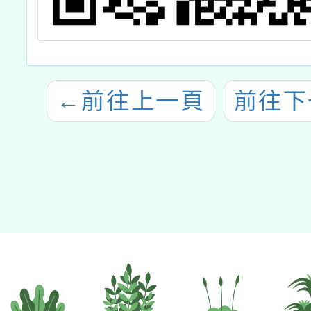
←
前往上一頁
前往下