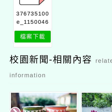
376735100
e_1150046
917_attach
檔案下載
1
校園新聞-相關內容
relat
information