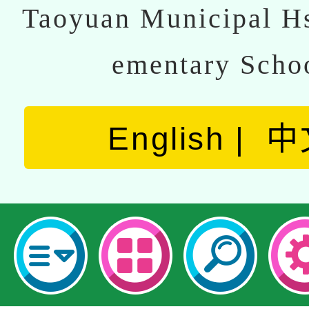
Taoyuan Municipal Hs
ementary Scho
English
中