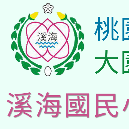
桃
大
溪海國民