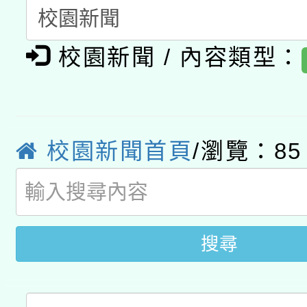
「數位內容與教學軟體線
有關大陸委員會函釋公
校園新聞 / 內容類型：
pilot」
轉知經濟部水利署委託
薪期間赴陸應申請許可
115年8月22日(星期六)
業技術研究院辦理「11
校園新聞首頁
/瀏覽：85
2026年桃園地景藝術
桃園市孔廟祈福系列活
用水績優單位及節水達
開 智慧啟航」
動」
搜尋