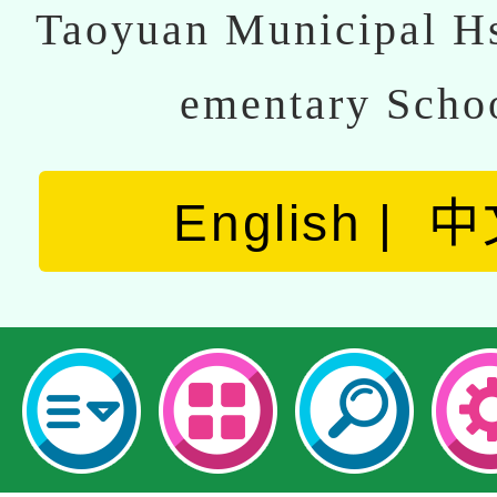
Taoyuan Municipal Hs
ementary Scho
English
中