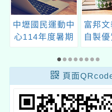
在
中壢國民運動中
富邦文
態
心114年度暑期
自製優
兒童營隊
目《悄
供免費
及
頁面QRcod