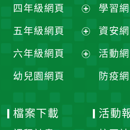
單
四年級網頁
學習網
選
開
展
單
五年級網頁
資安網
選
開
展
單
六年級網頁
活動網
選
開
展
單
幼兒園網頁
防疫網
選
開
單
選
檔案下載
活動
單