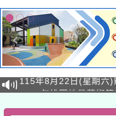
轉知經濟部水利署委託
115年8月22日(星期六)
業技術研究院辦理「11
2026年桃園地景藝術
桃園市孔廟祈福系列活
用水績優單位及節水達
「2026桃園藝術巡演
開 智慧啟航」
動」
轉知教育部國民及學前