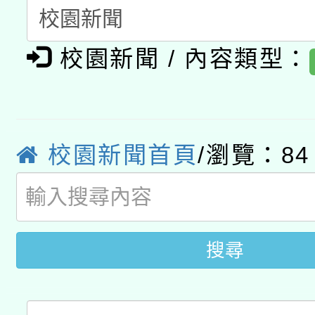
「2026桃園藝術巡演
開 智慧啟航」
動」
月28日止
轉知教育部國民及學前
關事宜
校園新聞 / 內容類型：
函轉國家教育研究院中心
國立臺灣師範大學辦理「1
轉知教育部國民及學前
原住民族教育政策研討
年度健康促進學校輔導
函轉國立臺灣師範大學
新北市政府教育局辦理「
族教育國際趨勢與發展
業成長研習」實施計畫
校園新聞首頁
/瀏覽：84
轉知有關國立成功大學
族語言臺北學習中心11
師專業成長研習實施計
教育部國民及學前教育署「
文教學共融平台-教案
「族語學習班」招生簡章
方素養工作坊新北場」
年度COVID-19疫苗
搜尋
件」活動簡章
接種對象擴大為「滿6