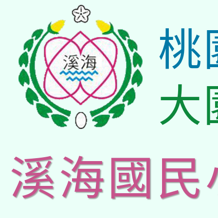
桃
大
溪海國民