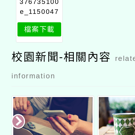
376735100
e_1150047
530_attach
檔案下載
1
校園新聞-相關內容
relat
information