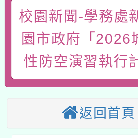
關事宜
校園新聞-學務處
函轉國家教育研究院中心
國立臺灣師範大學辦理「1
轉知教育部國民及學前
原住民族教育政策研討
年度健康促進學校輔導
園市政府「2026
函轉國立臺灣師範大學
新北市政府教育局辦理「
族教育國際趨勢與發展
業成長研習」實施計畫
性防空演習執行
轉知有關國立成功大學
族語言臺北學習中心11
師專業成長研習實施計
教育部國民及學前教育署「
文教學共融平台-教案
「族語學習班」招生簡章
方素養工作坊新北場」
轉知經濟部水利署委託
年度COVID-19疫苗
件」活動簡章
115年8月22日(星期六)
業技術研究院辦理「11
返回首頁
接種對象擴大為「滿6
2026年桃園地景藝術
桃園市孔廟祈福系列活
用水績優單位及節水達
接種之民眾」措施，延長