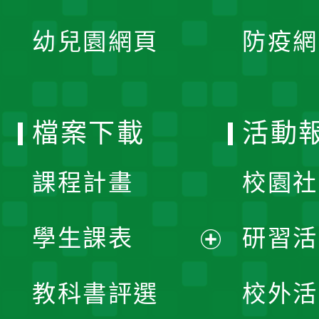
開
展
單
幼兒園網頁
防疫網
選
開
單
選
檔案下載
活動
單
課程計畫
校園社
學生課表
研習活
展
教科書評選
校外活
開