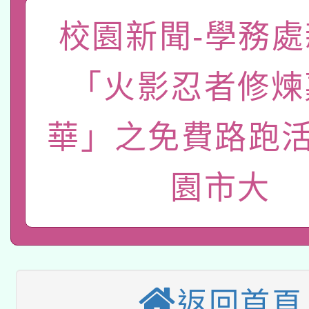
函轉國家教育研究院中心
校園新聞-學務處
國立臺灣師範大學辦理「1
轉知教育部國民及學前
原住民族教育政策研討
年度健康促進學校輔導
「火影忍者修煉
函轉國立臺灣師範大學
新北市政府教育局辦理「
族教育國際趨勢與發展
業成長研習」實施計畫
華」之免費路跑活
轉知有關國立成功大學
族語言臺北學習中心11
師專業成長研習實施計
教育部國民及學前教育署「
文教學共融平台-教案
「族語學習班」招生簡章
方素養工作坊新北場」
園市大
轉知經濟部水利署委託
年度COVID-19疫苗
件」活動簡章
115年8月22日(星期六)
業技術研究院辦理「11
接種對象擴大為「滿6
2026年桃園地景藝術
桃園市孔廟祈福系列活
用水績優單位及節水達
接種之民眾」措施，延長
返回首頁
「2026桃園藝術巡演