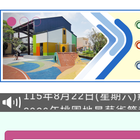
轉知經濟部水利署委託
115年8月22日(星期六)
業技術研究院辦理「11
2026年桃園地景藝術
桃園市孔廟祈福系列活
用水績優單位及節水達
「2026桃園藝術巡演
開 智慧啟航」
動」
轉知教育部國民及學前
關事宜