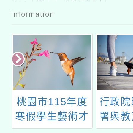
information
陽
桃園市115年度
行政院
回
寒假學生藝術才
署與教
能潛能營」招生
之「第