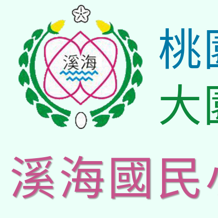
桃
大
溪海國民