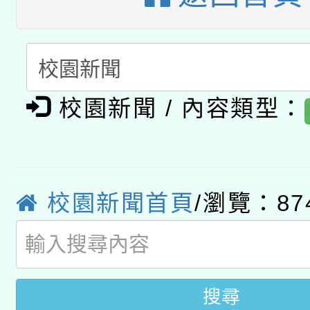
開 智慧啟航」
動」
月28日止
轉知教育部國民及學前
關事宜
函轉國家教育研究院中心
國立臺灣師範大學辦理「1
轉知教育部國民及學前
原住民族教育政策研討
校園新聞 / 內容類型：
年度健康促進學校輔導
函轉國立臺灣師範大學
新北市政府教育局辦理「
族教育國際趨勢與發展
業成長研習」實施計畫
轉知有關國立成功大學
族語言臺北學習中心11
師專業成長研習實施計
校園新聞首頁
/瀏覽：87
教育部國民及學前教育署「
文教學共融平台-教案
「族語學習班」招生簡章
方素養工作坊新北場」
年度COVID-19疫苗
件」活動簡章
接種對象擴大為「滿6
搜尋