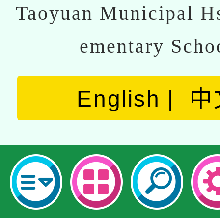
Taoyuan Municipal Hs
ementary Scho
English
中