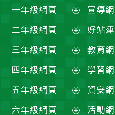
一年級網頁
宣導網
展
二年級網頁
好站連
開
展
三年級網頁
教育網
選
開
展
單
四年級網頁
學習網
選
開
展
單
五年級網頁
資安網
選
開
展
單
六年級網頁
活動網
選