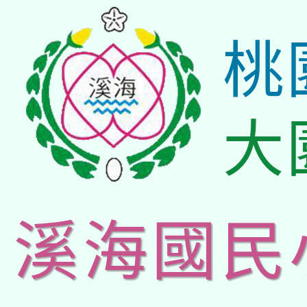
桃
大
溪海國民