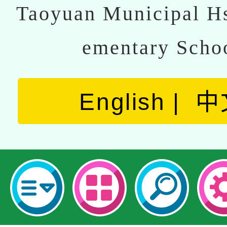
Taoyuan Municipal Hs
ementary Scho
English
中