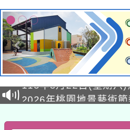
轉知經濟部水利署委託
115年8月22日(星期六)
業技術研究院辦理「11
2026年桃園地景藝術
桃園市孔廟祈福系列活
用水績優單位及節水達
「2026桃園藝術巡演
開 智慧啟航」
動」
轉知教育部國民及學前
關事宜