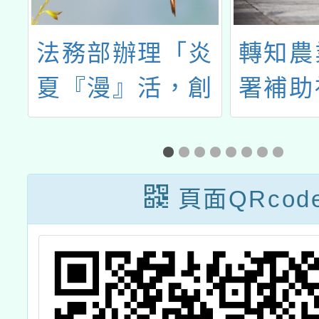
法務部辦理「炎
轉知農
少
夏『漫』活，創
署補助
意說『畫』」
大享食
114年全國學生
理「一
犯罪預防漫畫與
程-蔬
頁面QRcod
創意短片徵件活
旅行
動辦法乙份
場）」