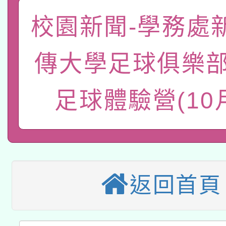
函轉國家教育研究院中心
國立臺灣師範大學辦理「1
校園新聞-學務處
轉知教育部國民及學前
原住民族教育政策研討
年度健康促進學校輔導
傳大學足球俱樂部
函轉國立臺灣師範大學
新北市政府教育局辦理「
族教育國際趨勢與發展
業成長研習」實施計畫
轉知有關國立成功大學
族語言臺北學習中心11
師專業成長研習實施計
足球體驗營(10
教育部國民及學前教育署「
文教學共融平台-教案
「族語學習班」招生簡章
方素養工作坊新北場」
轉知經濟部水利署委託
年度COVID-19疫苗
件」活動簡章
115年8月22日(星期六)
業技術研究院辦理「11
接種對象擴大為「滿6
返回首頁
2026年桃園地景藝術
桃園市孔廟祈福系列活
用水績優單位及節水達
接種之民眾」措施，延長
「2026桃園藝術巡演
開 智慧啟航」
動」