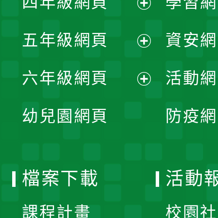
四年級網頁
學習網
選
開
展
單
五年級網頁
資安網
選
開
展
單
六年級網頁
活動網
選
開
展
單
幼兒園網頁
防疫網
選
開
單
選
檔案下載
活動
單
課程計畫
校園社