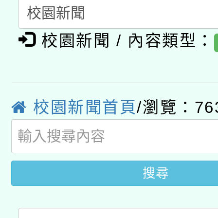
月28日止
轉知教育部國民及學前
關事宜
函轉國家教育研究院中心
校園新聞 / 內容類型：
國立臺灣師範大學辦理「1
轉知教育部國民及學前
原住民族教育政策研討
年度健康促進學校輔導
函轉國立臺灣師範大學
新北市政府教育局辦理「
族教育國際趨勢與發展
業成長研習」實施計畫
校園新聞首頁
/瀏覽：76
轉知有關國立成功大學
族語言臺北學習中心11
師專業成長研習實施計
教育部國民及學前教育署「
文教學共融平台-教案
「族語學習班」招生簡章
方素養工作坊新北場」
年度COVID-19疫苗
件」活動簡章
搜尋
接種對象擴大為「滿6