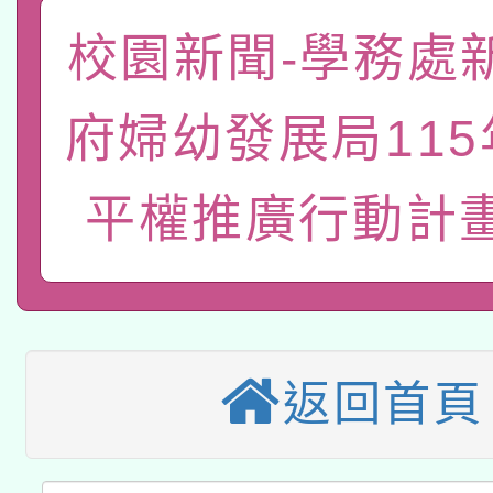
「數位內容與教學軟體線
校園新聞-學務處
有關大陸委員會函釋公
pilot」
府婦幼發展局11
轉知經濟部水利署委託
薪期間赴陸應申請許可
115年8月22日(星期六)
業技術研究院辦理「11
平權推廣行動計
2026年桃園地景藝術
桃園市孔廟祈福系列活
用水績優單位及節水達
本校115學年度第2次
開 智慧啟航」
動」
適應運動共學行動站研
招甄選結果公告(無人
返回首頁
本館辦理115年度閱讀
招)
科技賦能─人工智慧(AI
暨閱讀推動專業研習