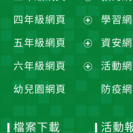
開
展
單
四年級網頁
學習網
選
開
展
單
五年級網頁
資安網
選
開
展
單
六年級網頁
活動網
選
開
展
單
幼兒園網頁
防疫網
選
開
單
選
檔案下載
活動
單