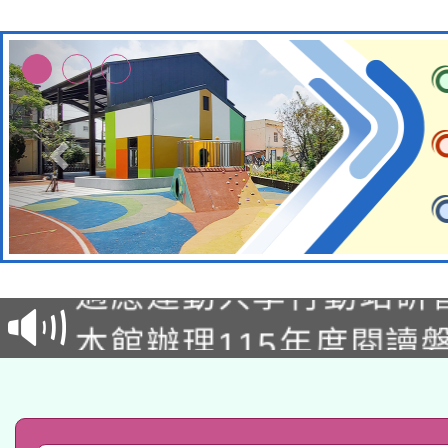
本校115學年度第2次
適應運動共學行動站研
招甄選結果公告(無人
本館辦理115年度閱讀
招)
科技賦能─人工智慧(AI
暨閱讀推動專業研習
A3數位素養講師名單
礎課程