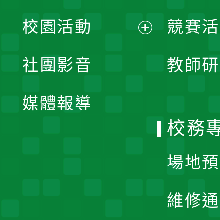
展
校園活動
競賽活
開
展
社團影音
教師研
選
開
單
媒體報導
選
校務
單
場地預
維修通