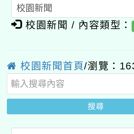
A3數位素養講師名單
礎課程
「數位內容與教學軟體線
校園新聞 / 內容類型：
有關大陸委員會函釋公
pilot」
轉知經濟部水利署委託
薪期間赴陸應申請許可
校園新聞首頁
/瀏覽：16
115年8月22日(星期六)
業技術研究院辦理「11
2026年桃園地景藝術
桃園市孔廟祈福系列活
用水績優單位及節水達
開 智慧啟航」
動」
搜尋