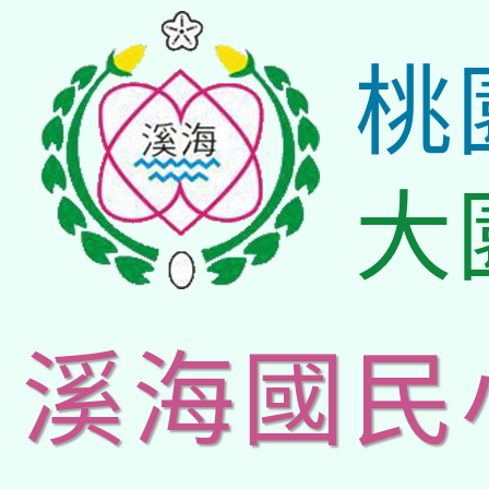
桃
大
溪海國民