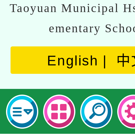
Taoyuan Municipal Hs
ementary Scho
English
中