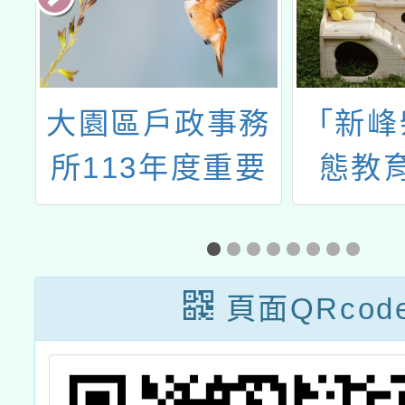
會
大園區戶政事務
「新峰
會
所113年度重要
態教
戶籍政策宣導海
心」辦
理
報及標語一案
年度
洋
火」柴
頁面QRcod
」