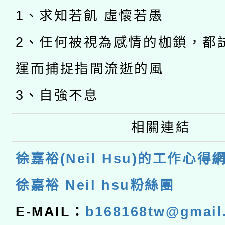
1、求知若飢 虛懷若愚
2、任何被視為感情的枷鎖，都
運而捕捉指間流逝的風
3、自強不息
相關連結
徐嘉裕(Neil Hsu)的工作心得
徐嘉裕 Neil hsu粉絲團
E-MAIL：
b168168tw@gmail