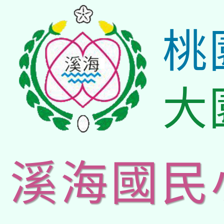
桃
大
溪海國民