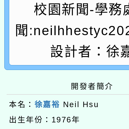
轉知教育部國民及學前
關事宜
校園新聞-學務
函轉國家教育研究院中心
國立臺灣師範大學辦理「1
聞:neilhhestyc2
轉知教育部國民及學前
原住民族教育政策研討
年度健康促進學校輔導
函轉國立臺灣師範大學
新北市政府教育局辦理「
族教育國際趨勢與發展
設計者：徐
業成長研習」實施計畫
轉知有關國立成功大學
族語言臺北學習中心11
師專業成長研習實施計
教育部國民及學前教育署「
文教學共融平台-教案
「族語學習班」招生簡章
方素養工作坊新北場」
開發者簡介
轉知經濟部水利署委託
年度COVID-19疫苗
件」活動簡章
115年8月22日(星期六)
業技術研究院辦理「11
本名：
徐嘉裕
Neil Hsu
接種對象擴大為「滿6
2026年桃園地景藝術
桃園市孔廟祈福系列活
用水績優單位及節水達
出生年份：1976年
接種之民眾」措施，延長