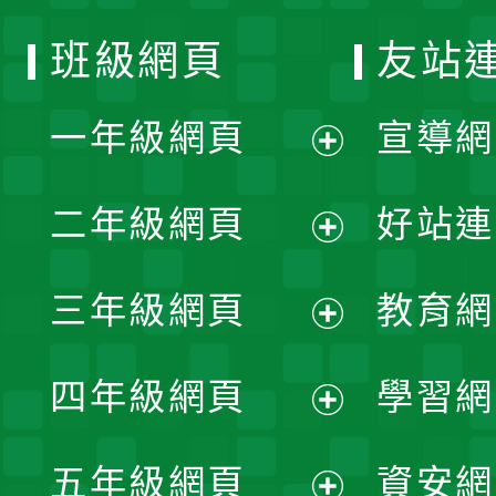
班級網頁
友站
一年級網頁
宣導網
展
二年級網頁
好站連
開
展
三年級網頁
教育網
選
開
展
單
四年級網頁
學習網
選
開
展
單
五年級網頁
資安網
選