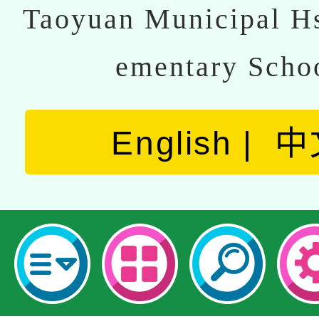
Taoyuan Municipal Hs
ementary Scho
English
中