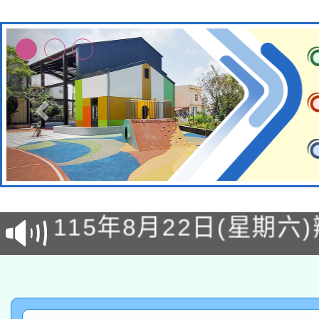
轉知經濟部水利署委託
115年8月22日(星期六)
業技術研究院辦理「11
2026年桃園地景藝術
桃園市孔廟祈福系列活
用水績優單位及節水達
「2026桃園藝術巡演
開 智慧啟航」
動」