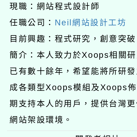
「2026桃園藝術巡演
開 智慧啟航」
現職：網站程式設計師
動」
月28日止
轉知教育部國民及學前
關事宜
任職公司：
Neil網站設計工坊
函轉國家教育研究院中心
國立臺灣師範大學辦理「1
目前興趣：程式研究，創意突破
轉知教育部國民及學前
原住民族教育政策研討
年度健康促進學校輔導
簡介：本人致力於Xoops相關
函轉國立臺灣師範大學
新北市政府教育局辦理「
族教育國際趨勢與發展
業成長研習」實施計畫
已有數十餘年，希望能將所研發
轉知有關國立成功大學
族語言臺北學習中心11
師專業成長研習實施計
成各類型Xoops模組及Xoops
教育部國民及學前教育署「
文教學共融平台-教案
「族語學習班」招生簡章
方素養工作坊新北場」
期支持本人的用戶，提供台灣更
年度COVID-19疫苗
件」活動簡章
網站架設環境。
接種對象擴大為「滿6