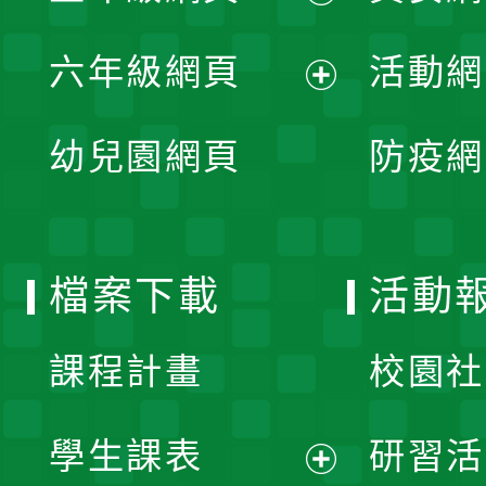
開
展
單
六年級網頁
活動網
選
開
展
單
幼兒園網頁
防疫網
選
開
單
選
檔案下載
活動
單
課程計畫
校園社
學生課表
研習活