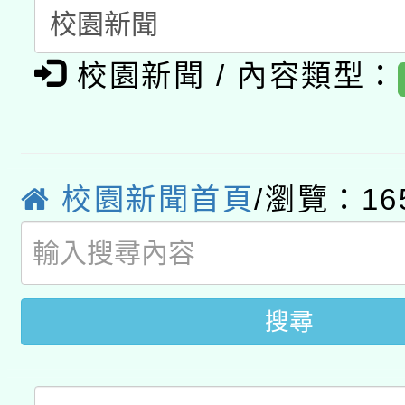
科技賦能─人工智慧(AI
暨閱讀推動專業研習
A3數位素養講師名單
礎課程
校園新聞 / 內容類型：
「數位內容與教學軟體線
有關大陸委員會函釋公
pilot」
轉知經濟部水利署委託
薪期間赴陸應申請許可
校園新聞首頁
/瀏覽：16
115年8月22日(星期六)
業技術研究院辦理「11
2026年桃園地景藝術
桃園市孔廟祈福系列活
用水績優單位及節水達
搜尋
開 智慧啟航」
動」