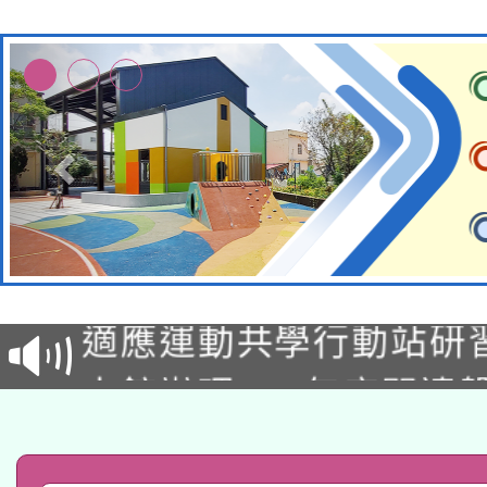
本校115學年度第2次
適應運動共學行動站研
招甄選結果公告(無人
本館辦理115年度閱讀
招)
科技賦能─人工智慧(AI
暨閱讀推動專業研習