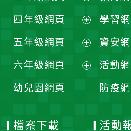
開
展
單
四年級網頁
學習網
選
開
展
單
五年級網頁
資安網
選
開
展
單
六年級網頁
活動網
選
開
展
單
幼兒園網頁
防疫網
選
開
單
選
檔案下載
活動
單