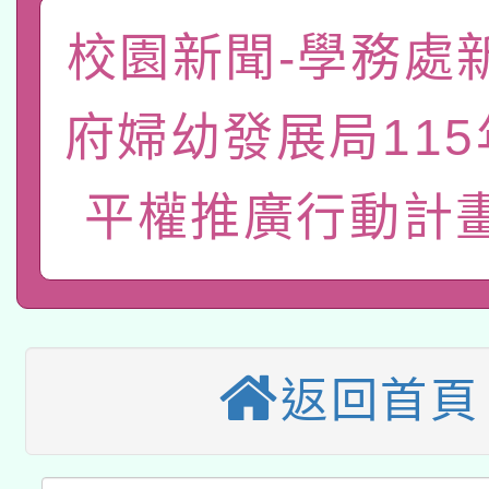
A3數位素養講師名單
礎課程
校園新聞-學務處
「數位內容與教學軟體線
有關大陸委員會函釋公
pilot」
府婦幼發展局11
轉知經濟部水利署委託
薪期間赴陸應申請許可
平權推廣行動計
115年8月22日(星期六)
業技術研究院辦理「11
2026年桃園地景藝術
桃園市孔廟祈福系列活
用水績優單位及節水達
本校115學年度第2次
開 智慧啟航」
動」
適應運動共學行動站研
招甄選結果公告(無人
返回首頁
本館辦理115年度閱讀
招)