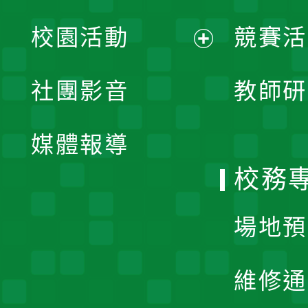
展
校園活動
競賽活
開
展
社團影音
教師研
選
開
單
媒體報導
選
校務
單
場地預
維修通