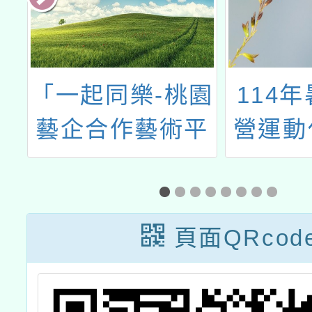
小
「一起同樂-桃園
114
生
藝企合作藝術平
營運動
中
權計畫」大園場
增
及復興場社區巡
演活動文宣
頁面QRcod