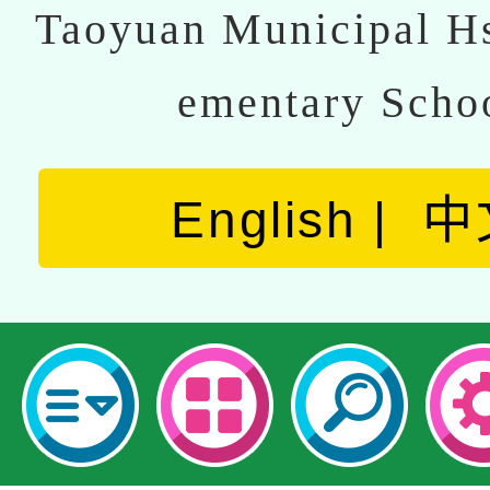
Taoyuan Municipal Hs
ementary Scho
English
中