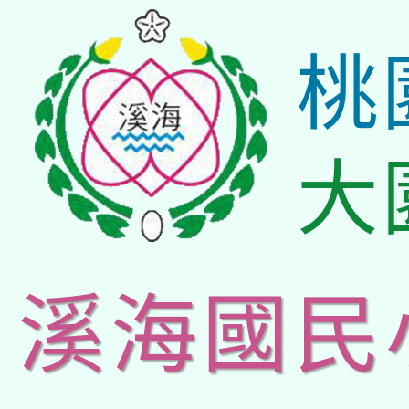
桃
大
溪海國民