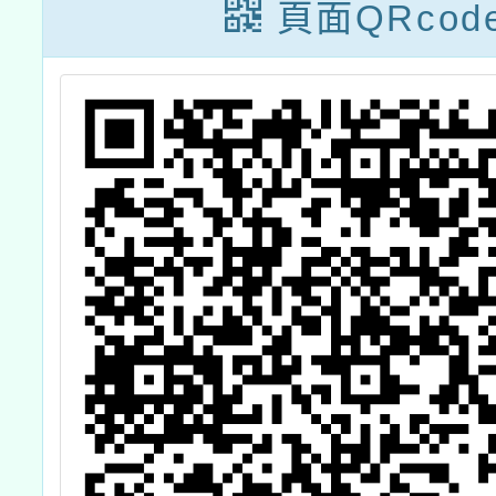
響》」
頁面QRcod
相