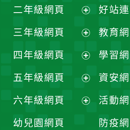
二年級網頁
好站連
開
展
三年級網頁
教育網
選
開
展
單
四年級網頁
學習網
選
開
展
單
五年級網頁
資安網
選
開
展
單
六年級網頁
活動網
選
開
展
單
幼兒園網頁
防疫網
選
開