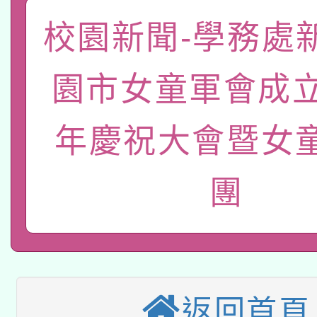
轉知經濟部水利署委託
校園新聞-學務處
薪期間赴陸應申請許可
115年8月22日(星期六)
業技術研究院辦理「11
園市女童軍會成立
2026年桃園地景藝術
桃園市孔廟祈福系列活
用水績優單位及節水達
「2026桃園藝術巡演
年慶祝大會暨女
開 智慧啟航」
動」
轉知教育部國民及學前
關事宜
團
本館辦理115年度閱讀
國立臺灣師範大學辦理「1
科技賦能─人工智慧(AI
暨閱讀推動專業研習
年度健康促進學校輔導
A3數位素養講師名單
礎課程
業成長研習」實施計畫
返回首頁
「數位內容與教學軟體線