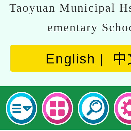
Taoyuan Municipal Hs
ementary Scho
English
中