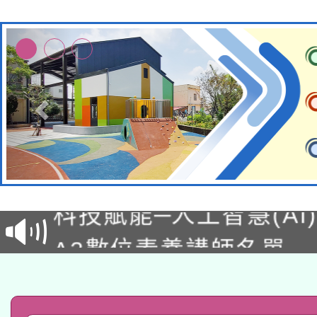
本館辦理115年度閱讀
科技賦能─人工智慧(AI
暨閱讀推動專業研習
A3數位素養講師名單
礎課程
「數位內容與教學軟體線
有關大陸委員會函釋公
pilot」