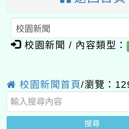
有關大陸委員會函釋公
pilot」
轉知經濟部水利署委託
薪期間赴陸應申請許可
115年8月22日(星期六)
業技術研究院辦理「11
校園新聞 / 內容類型：
2026年桃園地景藝術
桃園市孔廟祈福系列活
用水績優單位及節水達
「2026桃園藝術巡演
開 智慧啟航」
動」
轉知教育部國民及學前
校園新聞首頁
/瀏覽：12
關事宜
國立臺灣師範大學辦理「1
年度健康促進學校輔導
搜尋