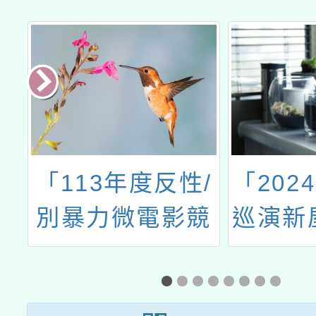
具
「113年度反性/
「202
一
別暴力微電影競
巡演新
競
賽活動」實施計
民俗技
海
畫1份
屋天后