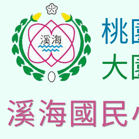
桃
大
溪海國民