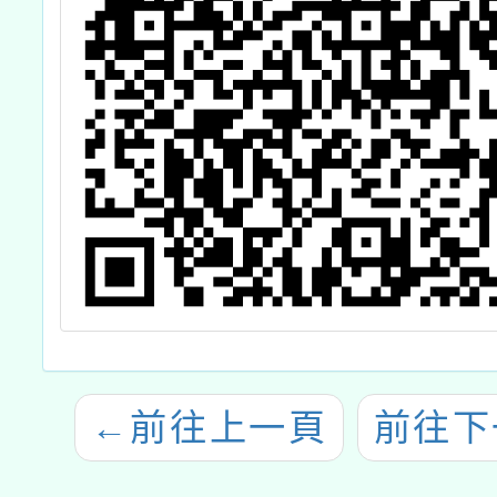
←
前往上一頁
前往下