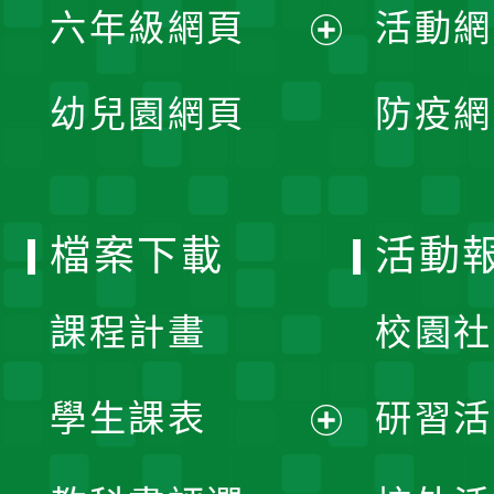
單
六年級網頁
活動網
選
開
展
單
幼兒園網頁
防疫網
選
開
單
選
檔案下載
活動
單
課程計畫
校園社
學生課表
研習活
展