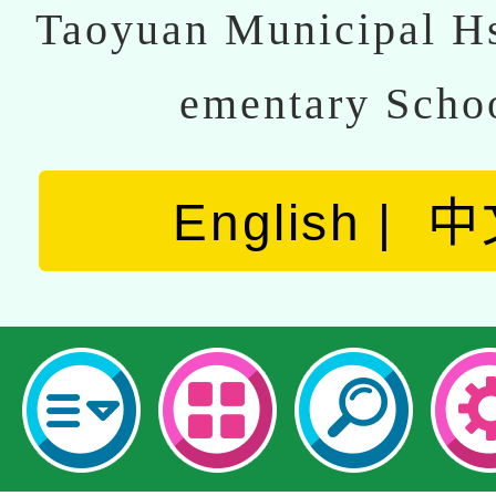
Taoyuan Municipal Hs
ementary Scho
English
中