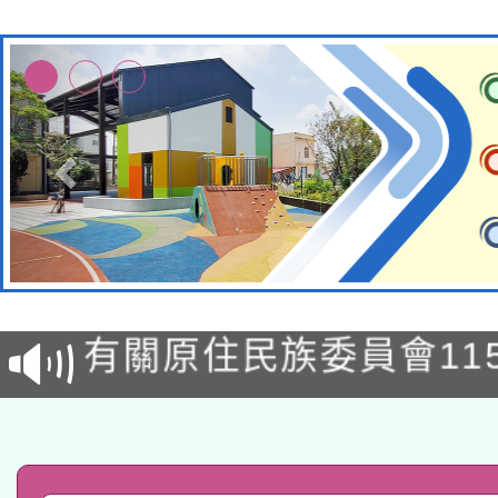
本校115學年度第1次
本校115學年度第2次
第3次招考甄選結果公告
有關原住民族委員會11
次招考甄選結果公告(尚
兒童少年暑期犯罪預防
公告之原住民族歲時祭
有關本府115年70歲
答一案
一案。