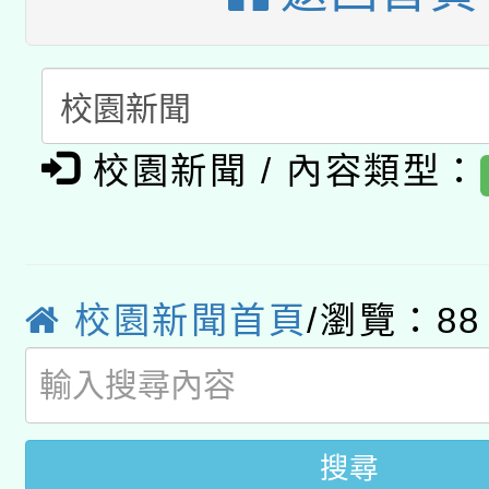
有關本府115年70歲
答一案
一案。
本校115學年度第2次
人員健康講座「吃得安
適應運動共學行動站研
招甄選結果公告(無人
心」，鼓勵退休同仁踴
校園新聞 / 內容類型：
本館辦理115年度閱讀
招)
案。
科技賦能─人工智慧(AI
暨閱讀推動專業研習
A3數位素養講師名單
礎課程
校園新聞首頁
/瀏覽：88
搜尋