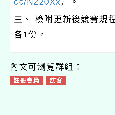
cc/N220Xx
）。
三、 檢附更新後競賽規
各1份。
內文可瀏覽群組：
註冊會員
訪客