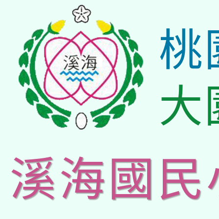
桃
大
溪海國民