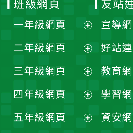
班級網頁
友站
一年級網頁
宣導網
展
二年級網頁
好站連
開
展
三年級網頁
教育網
選
開
展
單
四年級網頁
學習網
選
開
展
單
五年級網頁
資安網
選
開
展