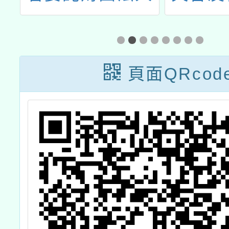
工業技術研究院
相關議
辦理「112年經
師學
濟部水利署節約
頁面QRcod
用水績優選拔活
動」