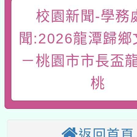
本校115學年度第2次
人員健康講座「吃得安
校園新聞-學務
適應運動共學行動站研
招甄選結果公告(無人
心」，鼓勵退休同仁踴
本館辦理115年度閱讀
聞:2026龍潭歸
招)
案。
科技賦能─人工智慧(AI
暨閱讀推動專業研習
－桃園市市長盃龍
A3數位素養講師名單
礎課程
本校115學年度第1次
桃
本校115學年度第2次
第3次招考甄選結果公告
有關原住民族委員會11
次招考甄選結果公告(尚
兒童少年暑期犯罪預防
公告之原住民族歲時祭
返回首頁