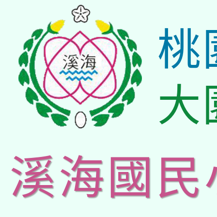
桃
大
溪海國民