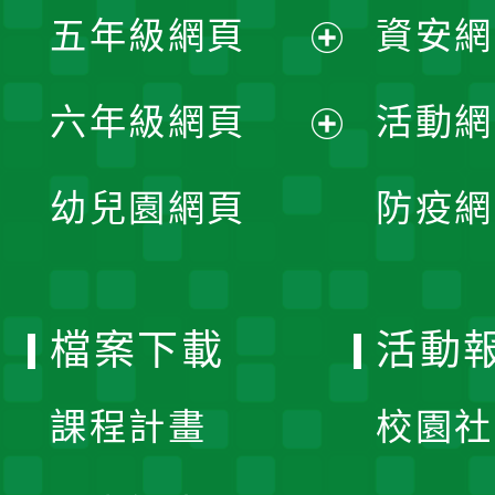
單
五年級網頁
資安網
選
開
展
單
六年級網頁
活動網
選
開
展
單
幼兒園網頁
防疫網
選
開
單
選
檔案下載
活動
單
課程計畫
校園社