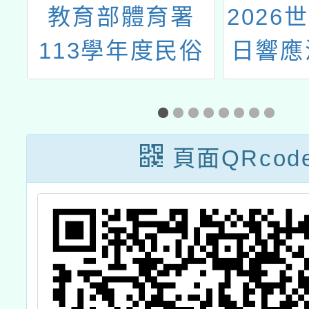
隊
教育部體育署
2026
」
113學年度民俗
日響應
體育扎根學校工
日自行
作坊暨花式跳繩
安全
教學增能研習會
頁面QRcod