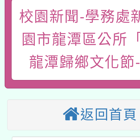
一案。
本校115學年度第2次
校園新聞-學務處
人員健康講座「吃得安
適應運動共學行動站研
招甄選結果公告(無人
心」，鼓勵退休同仁踴
園市龍潭區公所「2
本館辦理115年度閱讀
招)
案。
科技賦能─人工智慧(AI
龍潭歸鄉文化節
暨閱讀推動專業研習
A3數位素養講師名單
礎課程
本校115學年度第1次
本校115學年度第2次
第3次招考甄選結果公告
返回首頁
有關原住民族委員會11
次招考甄選結果公告(尚
兒童少年暑期犯罪預防
公告之原住民族歲時祭