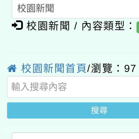
有關本府115年70歲
答一案
一案。
校園新聞 / 內容類型：
本校115學年度第2次
人員健康講座「吃得安
適應運動共學行動站研
招甄選結果公告(無人
心」，鼓勵退休同仁踴
本館辦理115年度閱讀
招)
案。
校園新聞首頁
/瀏覽：97
科技賦能─人工智慧(AI
暨閱讀推動專業研習
A3數位素養講師名單
礎課程
搜尋