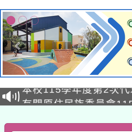
本校115學年度第1次
本校115學年度第2次
第3次招考甄選結果公告
有關原住民族委員會11
次招考甄選結果公告(尚
兒童少年暑期犯罪預防
公告之原住民族歲時祭
有關本府115年70歲
答一案