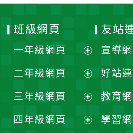
班級網頁
友站
一年級網頁
宣導網
展
二年級網頁
好站連
開
展
三年級網頁
教育網
選
開
展
單
四年級網頁
學習網
選
開
展