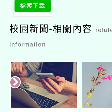
檔案下載
龍舟賽競賽
規程
校園新聞-相關內容
relat
information