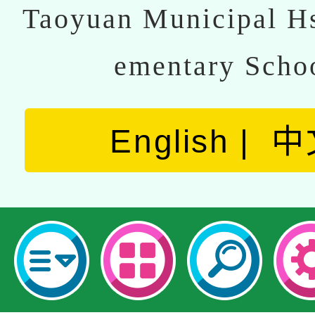
Taoyuan Municipal Hs
ementary Scho
English
中