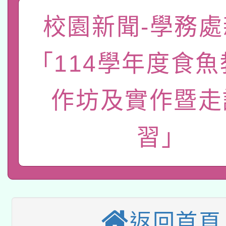
礎課程
校園新聞-學務處
「數位內容與教學軟體線
有關大陸委員會函釋公
pilot」
「114學年度食
轉知經濟部水利署委託
薪期間赴陸應申請許可
作坊及實作暨走
115年8月22日(星期六)
業技術研究院辦理「11
2026年桃園地景藝術
桃園市孔廟祈福系列活
用水績優單位及節水達
習」
本校115學年度第2次
開 智慧啟航」
動」
適應運動共學行動站研
招甄選結果公告(無人
本館辦理115年度閱讀
招)
返回首頁
科技賦能─人工智慧(AI