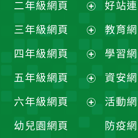
二年級網頁
好站連
開
展
三年級網頁
教育網
選
開
展
單
四年級網頁
學習網
選
開
展
單
五年級網頁
資安網
選
開
展
單
六年級網頁
活動網
選
開
展
單
幼兒園網頁
防疫網
選
開