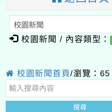
暨閱讀推動專業研習
A3數位素養講師名單
礎課程
「數位內容與教學軟體線
有關大陸委員會函釋公
pilot」
校園新聞 / 內容類型：
轉知經濟部水利署委託
薪期間赴陸應申請許可
115年8月22日(星期六)
業技術研究院辦理「11
校園新聞首頁
/瀏覽：65
2026年桃園地景藝術
桃園市孔廟祈福系列活
用水績優單位及節水達
開 智慧啟航」
動」
搜尋