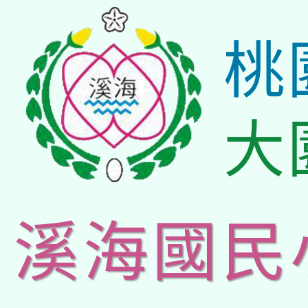
桃
大
溪海國民