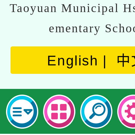
Taoyuan Municipal Hs
ementary Scho
English
中