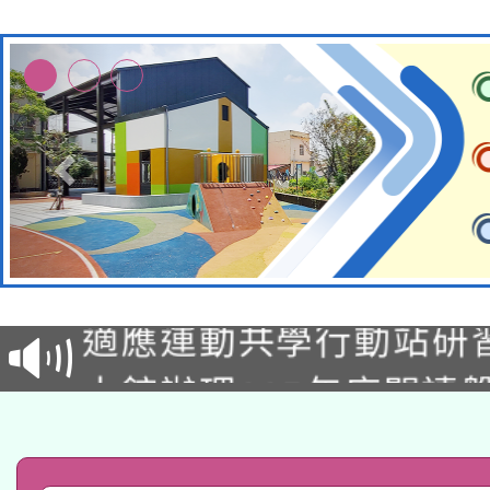
本校115學年度第2次
適應運動共學行動站研
招甄選結果公告(無人
本館辦理115年度閱讀
招)
科技賦能─人工智慧(AI
暨閱讀推動專業研習
A3數位素養講師名單