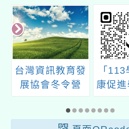
長
台灣資訊教育發
「11
訊
展協會冬令營
康促進
－『全
正確用
中心學