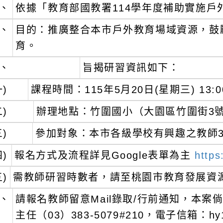
04-28 / 內容狀態：啟用中
、
依據「教育部國教署114學年度補助實施戶
、
目的：推廣整合本市戶外教育場域資源，鼓
育。
、
旨揭研習資訊如下：
一)
課程時間：115年5月20日(星期三) 13:00
二)
辦理地點：竹圍國小（大園區竹圍街3
三)
參加對象：本市各級學校有興趣之教師3
四)
報名方式及流程詳見Google表單為主
http
五)
需教師研習時數者，請至桃園市教育發展資源入口