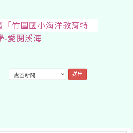
師研習「竹圍國小海洋
開
啟
上
方
區
塊