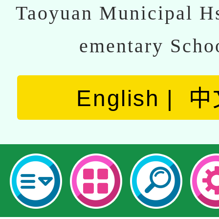
Taoyuan Municipal Hs
ementary Scho
English
中