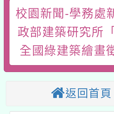
礎課程
校園新聞-學務處
「數位內容與教學軟體線
有關大陸委員會函釋公
pilot」
政部建築研究所「2
轉知經濟部水利署委託
薪期間赴陸應申請許可
全國綠建築繪畫
115年8月22日(星期六)
業技術研究院辦理「11
2026年桃園地景藝術
桃園市孔廟祈福系列活
用水績優單位及節水達
本校115學年度第2次
開 智慧啟航」
動」
適應運動共學行動站研
招甄選結果公告(無人
返回首頁
本館辦理115年度閱讀
招)
科技賦能─人工智慧(AI