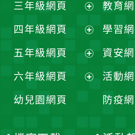
三年級網頁
教育網
選
開
展
單
四年級網頁
學習網
選
開
展
單
五年級網頁
資安網
選
開
展
單
六年級網頁
活動網
選
開
展
單
幼兒園網頁
防疫網
選
開
單
選