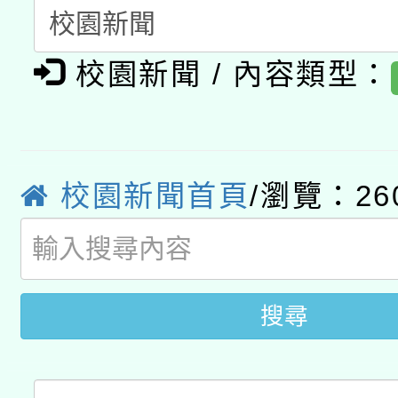
暨閱讀推動專業研習
A3數位素養講師名單
礎課程
校園新聞 / 內容類型：
「數位內容與教學軟體線
有關大陸委員會函釋公
pilot」
轉知經濟部水利署委託
薪期間赴陸應申請許可
校園新聞首頁
/瀏覽：26
115年8月22日(星期六)
業技術研究院辦理「11
2026年桃園地景藝術
桃園市孔廟祈福系列活
用水績優單位及節水達
搜尋
開 智慧啟航」
動」