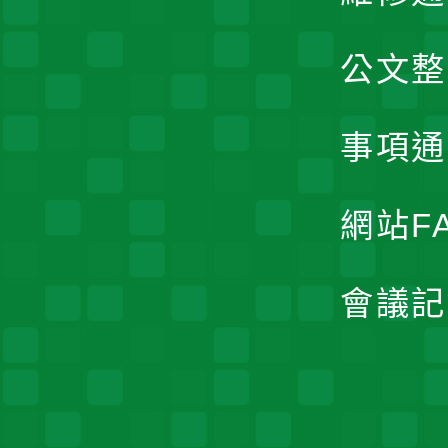
公文整
事項通
網站F
會議記