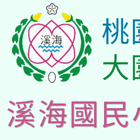
桃
大
溪海國民