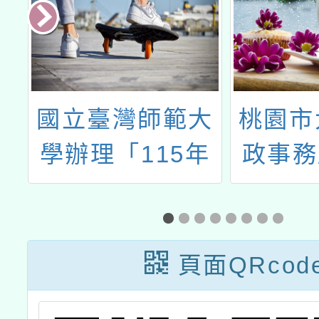
匹
國立臺灣師範大
桃園市
學辦理「115年
政事務
師大暑假運動育
度政令
樂營」招生海報
及標
1份
頁面QRcod