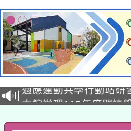
本校115學年度第2次
適應運動共學行動站研
招甄選結果公告(無人
本館辦理115年度閱讀
招)
科技賦能─人工智慧(AI
暨閱讀推動專業研習
A3數位素養講師名單