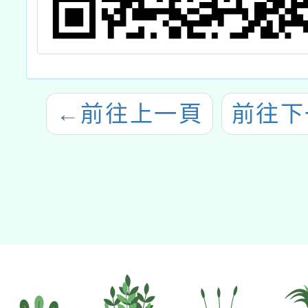
←
前往上一頁
前往下