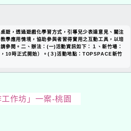
關閉區
意桌遊，透過遊戲化學習方式，引導兒少表達意見、關注
塊
與教學應用情境，協助參與者習得實用之互動工具，以培
請參閱。二、辦法：(一)活動資訊如下：１、新竹場：
，10時正式開始）。(３)活動地點：TOPSPACE新竹
作工作坊」一案-桃園
開
啟