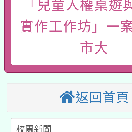
「兒童人權桌遊
轉知經濟部水利署委託
薪期間赴陸應申請許可
115年8月22日(星期六)
業技術研究院辦理「11
實作工作坊」一案
2026年桃園地景藝術
桃園市孔廟祈福系列活
用水績優單位及節水達
市大
本校115學年度第2次
開 智慧啟航」
動」
適應運動共學行動站研
招甄選結果公告(無人
本館辦理115年度閱讀
招)
科技賦能─人工智慧(AI
返回首頁
暨閱讀推動專業研習
A3數位素養講師名單
礎課程
「數位內容與教學軟體線