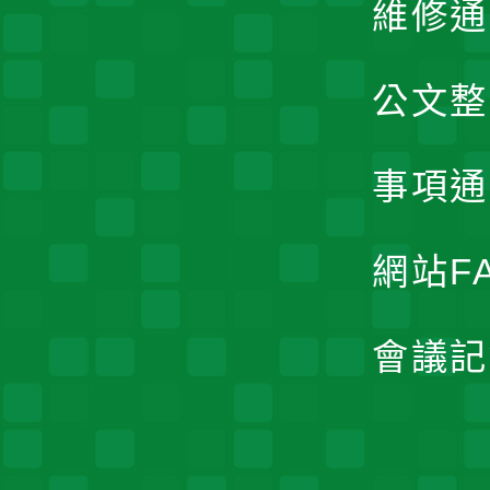
維修通
公文整
事項通
網站F
會議記