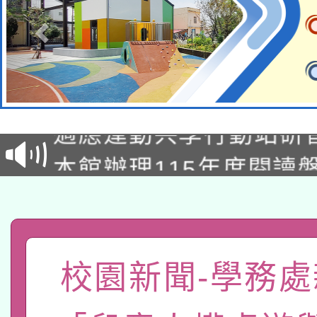
本校115學年度第2次
適應運動共學行動站研
招甄選結果公告(無人
本館辦理115年度閱讀
招)
科技賦能─人工智慧(AI
暨閱讀推動專業研習
A3數位素養講師名單
礎課程
「數位內容與教學軟體線
校園新聞-學務處
有關大陸委員會函釋公
pilot」