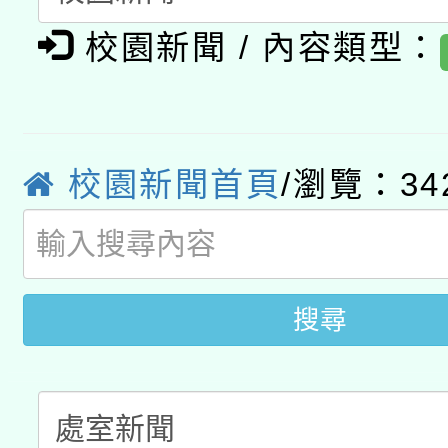
有關大陸委員會函釋公
pilot」
校園新聞 / 內容類型：
轉知經濟部水利署委託
薪期間赴陸應申請許可
115年8月22日(星期六)
業技術研究院辦理「11
2026年桃園地景藝術
桃園市孔廟祈福系列活
校園新聞首頁
/瀏覽：34
用水績優單位及節水達
開 智慧啟航」
動」
搜尋