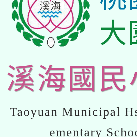
大
溪海國民
Taoyuan Municipal Hs
ementary Scho