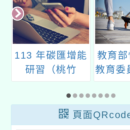
假
113 年碳匯增能
教育部
研習（桃竹
教育委
場）」活動簡章
性平會
提案流
案單
頁面QRcod