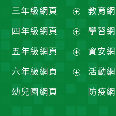
展
三年級網頁
教育網
選
開
展
單
四年級網頁
學習網
選
開
展
單
五年級網頁
資安網
選
開
展
單
六年級網頁
活動網
選
開
展
單
幼兒園網頁
防疫網
選
開
單
選