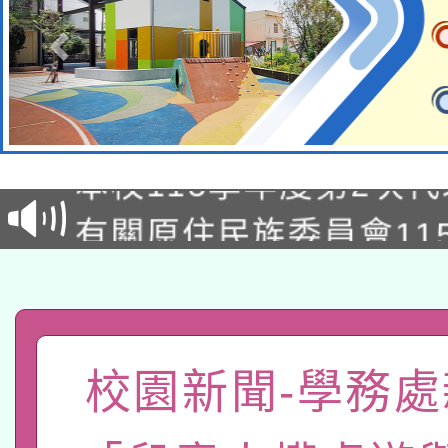
本校115學年度第1次
本校115學年度第2次
第3次招考甄選結果公告
有關原住民族委員會11
次招考甄選結果公告(尚
兒童少年暑期犯罪預防
公告之原住民族歲時祭
有關本府115年70歲
答一案
一案。
本校115學年度第2次
人員健康講座「吃得安
校園新聞-學務處
適應運動共學行動站研
招甄選結果公告(無人
心」，鼓勵退休同仁踴