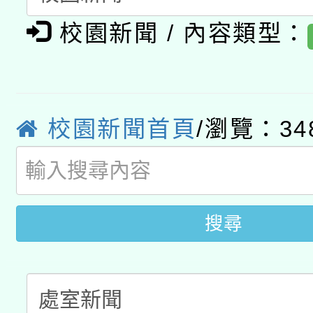
適應運動共學行動站研
招甄選結果公告(無人
心」，鼓勵退休同仁踴
校園新聞 / 內容類型：
本館辦理115年度閱讀
招)
案。
科技賦能─人工智慧(AI
暨閱讀推動專業研習
A3數位素養講師名單
礎課程
校園新聞首頁
/瀏覽：34
搜尋