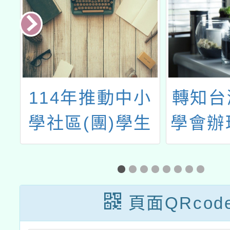
華
114年推動中小
轉知台
學社區(團)學生
學會辦
棒球發展計畫-中
「人間
小學教師棒球增
癲癇徵
能研習
頁面QRcod