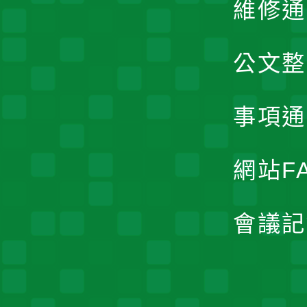
維修通
公文整
事項通
網站F
會議記