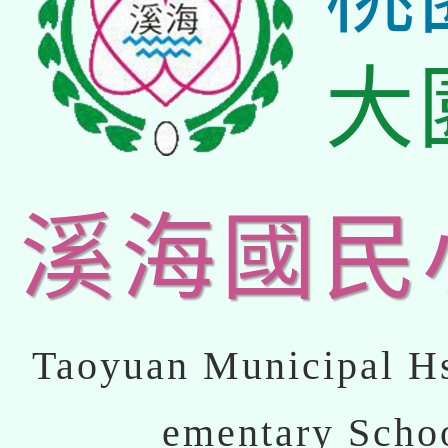
大
溪海國民
Taoyuan Municipal Hs
ementary Scho