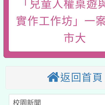
「兒童人權桌遊
本館辦理115年度閱讀
招)
案。
科技賦能─人工智慧(AI
暨閱讀推動專業研習
實作工作坊」一案
A3數位素養講師名單
礎課程
市大
本校115學年度第1次
本校115學年度第2次
第3次招考甄選結果公告
有關原住民族委員會11
次招考甄選結果公告(尚
兒童少年暑期犯罪預防
返回首頁
公告之原住民族歲時祭
有關本府115年70歲
答一案
一案。
本校115學年度第2次
人員健康講座「吃得安