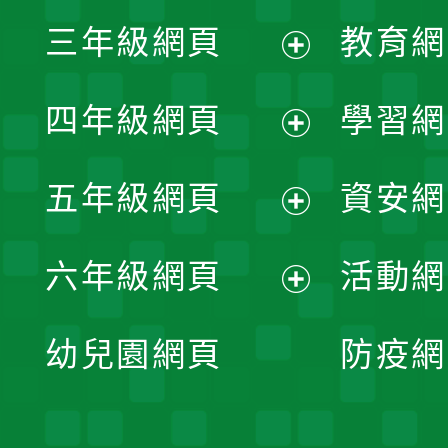
展
三年級網頁
教育網
選
開
展
單
四年級網頁
學習網
選
開
展
單
五年級網頁
資安網
選
開
展
單
六年級網頁
活動網
選
開
展
單
幼兒園網頁
防疫網
選
開
單
選