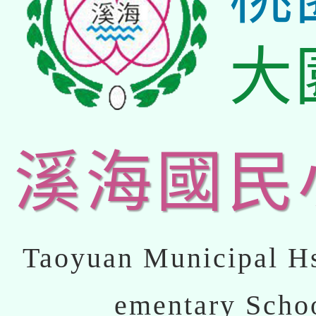
大
溪海國民
Taoyuan Municipal Hs
ementary Scho