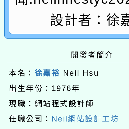
轉知教育部國民及學前
原住民族教育政策研討
年度健康促進學校輔導
函轉國立臺灣師範大學
新北市政府教育局辦理「
設計者：徐
族教育國際趨勢與發展
業成長研習」實施計畫
轉知有關國立成功大學
族語言臺北學習中心11
師專業成長研習實施計
教育部國民及學前教育署「
文教學共融平台-教案
「族語學習班」招生簡章
方素養工作坊新北場」
開發者簡介
轉知經濟部水利署委託
年度COVID-19疫苗
件」活動簡章
115年8月22日(星期六)
業技術研究院辦理「11
本名：
徐嘉裕
Neil Hsu
接種對象擴大為「滿6
2026年桃園地景藝術
桃園市孔廟祈福系列活
出生年份：1976年
用水績優單位及節水達
接種之民眾」措施，延長
「2026桃園藝術巡演
開 智慧啟航」
現職：網站程式設計師
動」
月28日止
轉知教育部國民及學前
關事宜
任職公司：
Neil網站設計工坊