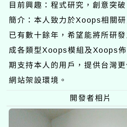
函轉國家教育研究院中心
國立臺灣師範大學辦理「1
目前興趣：程式研究，創意突破
轉知教育部國民及學前
原住民族教育政策研討
年度健康促進學校輔導
簡介：本人致力於Xoops相關
函轉國立臺灣師範大學
新北市政府教育局辦理「
族教育國際趨勢與發展
業成長研習」實施計畫
已有數十餘年，希望能將所研發
轉知有關國立成功大學
族語言臺北學習中心11
師專業成長研習實施計
成各類型Xoops模組及Xoops
教育部國民及學前教育署「
文教學共融平台-教案
「族語學習班」招生簡章
方素養工作坊新北場」
期支持本人的用戶，提供台灣更
年度COVID-19疫苗
件」活動簡章
網站架設環境。
接種對象擴大為「滿6
開發者相片
接種之民眾」措施，延長
月28日止