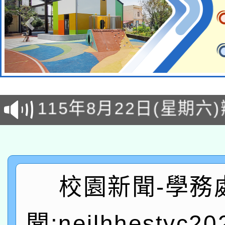
轉知經濟部水利署委託
115年8月22日(星期六)
業技術研究院辦理「11
2026年桃園地景藝術
桃園市孔廟祈福系列活
用水績優單位及節水達
「2026桃園藝術巡演
開 智慧啟航」
動」
轉知教育部國民及學前
關事宜
校園新聞-學務
函轉國家教育研究院中心
國立臺灣師範大學辦理「1
聞:neilhhestyc2