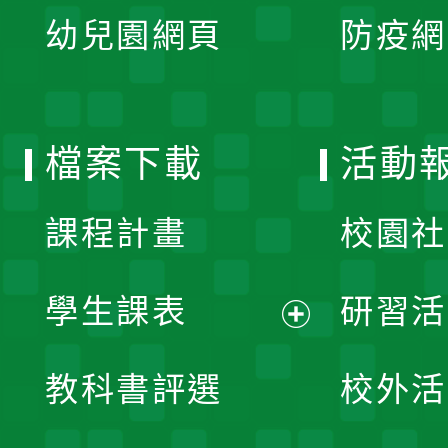
展
單
幼兒園網頁
防疫網
選
開
單
選
檔案下載
活動
單
課程計畫
校園社
學生課表
研習活
展
教科書評選
校外活
開