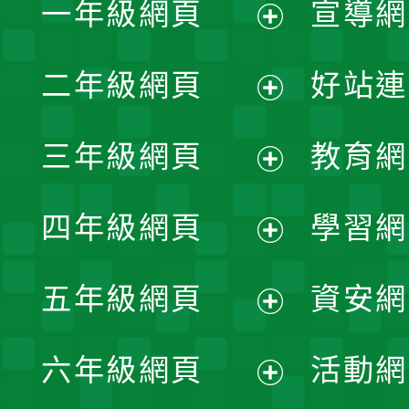
一年級網頁
宣導網
展
二年級網頁
好站連
開
展
三年級網頁
教育網
選
開
展
單
四年級網頁
學習網
選
開
展
單
五年級網頁
資安網
選
開
展
單
六年級網頁
活動網
選
開