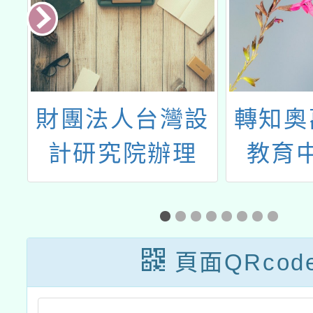
海
財團法人台灣設
轉知奧
戲
計研究院辦理
教育
規
「美的進化
113年
論-2023教育部
日假奧
美感教育計畫聯
遊樂區
頁面QRcod
展」及導覽活動
生動物