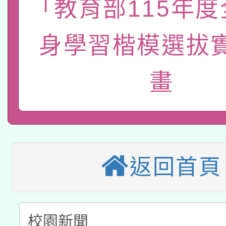
「教育部115年
轉知經濟部水利署委託
薪期間赴陸應申請許可
115年8月22日(星期六)
身學習楷模選拔
業技術研究院辦理「11
2026年桃園地景藝術
桃園市孔廟祈福系列活
用水績優單位及節水達
畫
本校115學年度第2次
開 智慧啟航」
動」
適應運動共學行動站研
招甄選結果公告(無人
本館辦理115年度閱讀
招)
返回首頁
科技賦能─人工智慧(AI
暨閱讀推動專業研習
A3數位素養講師名單
礎課程
「數位內容與教學軟體線