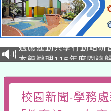
本校115學年度第2次
適應運動共學行動站研
招甄選結果公告(無人
本館辦理115年度閱讀
招)
科技賦能─人工智慧(AI
暨閱讀推動專業研習
A3數位素養講師名單
礎課程
「數位內容與教學軟體線
校園新聞-學務處
有關大陸委員會函釋公
pilot」