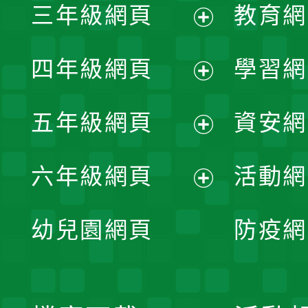
三年級網頁
教育網
選
開
展
單
四年級網頁
學習網
選
開
展
單
五年級網頁
資安網
選
開
展
單
六年級網頁
活動網
選
開
展
單
幼兒園網頁
防疫網
選
開
單
選