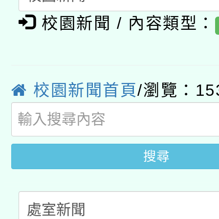
有關大陸委員會函釋公
pilot」
校園新聞 / 內容類型：
轉知經濟部水利署委託
薪期間赴陸應申請許可
115年8月22日(星期六)
業技術研究院辦理「11
2026年桃園地景藝術
校園新聞首頁
/瀏覽：15
桃園市孔廟祈福系列活
用水績優單位及節水達
開 智慧啟航」
動」
搜尋