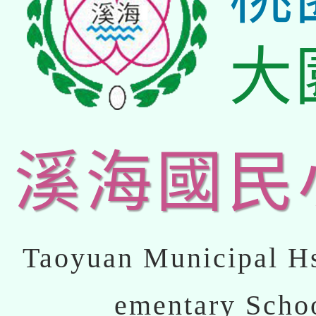
大
溪海國民
Taoyuan Municipal Hs
ementary Scho