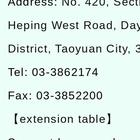
Address:
No. 420, Sect
Heping West Road, Da
District, Taoyuan City,
Tel: 03-3862174
Fax: 03-3852200
【extension table】