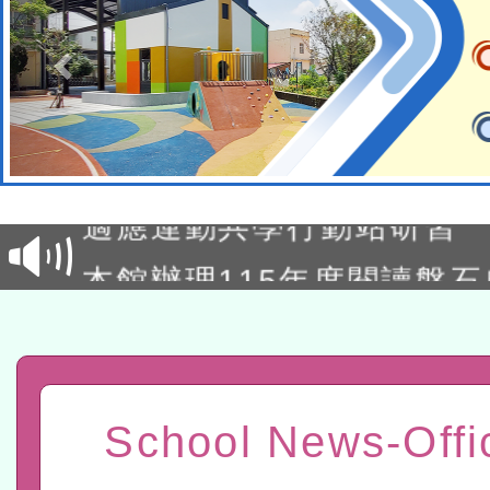
本校115學年度第2次代理
結果公告(無人報名，續辦
適應運動共學行動站研習
本館辦理115年度閱讀磐
讀推動專業研習
科技賦能─人工智慧(AI)
程
A3數位素養講師名單
「數位內容與教學軟體線上課程
School News-Offi
t」
有關大陸委員會函釋公務