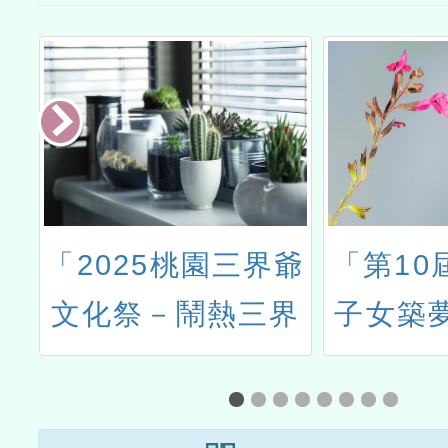
健
「2025桃園三界爺
「第10
3
文化祭－鬧熱三界
子女築
及
學生繪畫比賽」活
簡章
習
動簡章1份