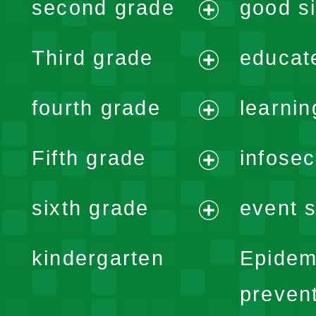
second grade
good si
menu
expand
Third grade
educat
menu
expand
fourth grade
learnin
menu
expand
Fifth grade
infose
menu
expand
sixth grade
event s
menu
expand
kindergarten
Epidem
menu
preven