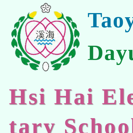
Tao
Day
Hsi Hai E
tary Schoo