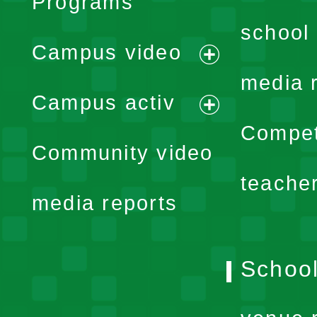
Programs
school 
Campus video
expand
media 
Campus activ
menu
expand
Compet
Community video
menu
teache
media reports
School