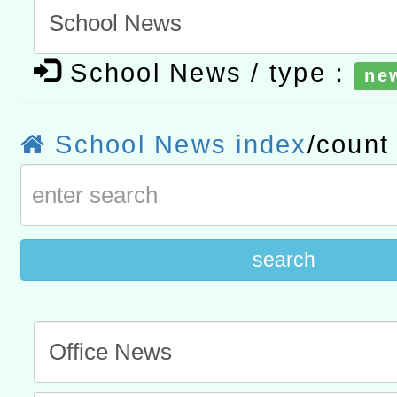
t」
有關大陸委員會函釋公務
School News / type：
ne
赴陸應申請許可一案
轉知經濟部水利署委託財
研究院辦理「115年表揚
115年8月22日(星期六)辦
School News index
/coun
位及節水達人選拔活動」
市孔廟祈福系列活動—儒門
2026年桃園地景藝術節教
航」
search