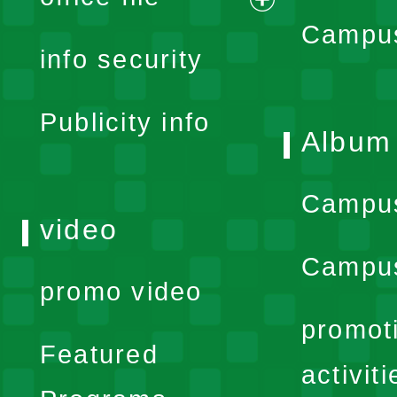
expand
Campus
info security
menu
Publicity info
Album
Campu
video
Campus
promo video
promot
Featured
activiti