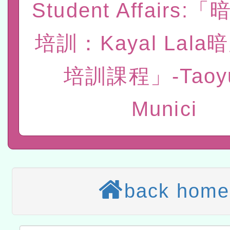
Student Affairs
赴陸應申請許可一案
轉知經濟部水利署委託財
培訓：Kayal Lal
研究院辦理「115年表揚
115年8月22日(星期六)辦
位及節水達人選拔活動」
培訓課程」-Taoy
市孔廟祈福系列活動—儒門
2026年桃園地景藝術節教
航」
本校115學年度第2次代理
Munici
結果公告(無人報名，續辦
適應運動共學行動站研習
本館辦理115年度閱讀磐
讀推動專業研習
科技賦能─人工智慧(AI)
back home
程
A3數位素養講師名單
「數位內容與教學軟體線上課程