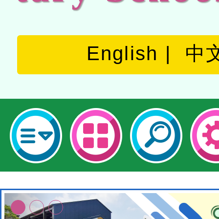
English
中