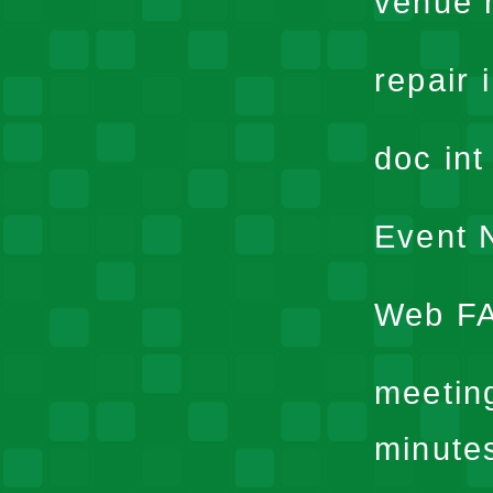
venue 
repair 
doc in
Event N
Web F
meetin
minute