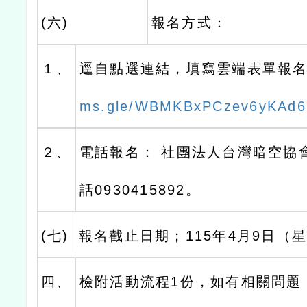
(六)
報名方式：
１、
逕自點選連結，填寫雲端表單報
ms.gle/WBMKBxPCzev6yKAd6
２、
電話報名： 社團法人台灣暗空協
話0930415892。
(七)
報名截止日期；115年4月9日（
四、
檢附活動流程1份，如有相關問題