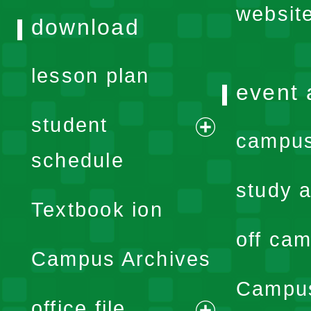
websit
download
lesson plan
event 
student
campus
expand
schedule
menu
study a
Textbook ion
off cam
Campus Archives
Campus
office file