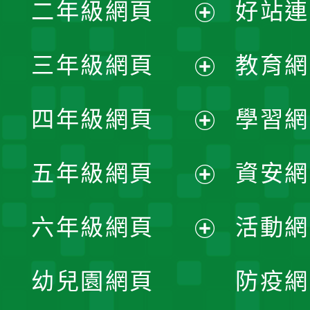
二年級網頁
好站連
開
展
三年級網頁
教育網
選
開
展
單
四年級網頁
學習網
選
開
展
單
五年級網頁
資安網
選
開
展
單
六年級網頁
活動網
選
開
展
單
幼兒園網頁
防疫網
選
開