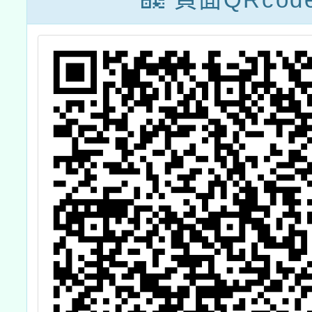
線上競賽一案
及31
動物被
們有哪
ANIM
USE
ARE
ALTER
——
角，開