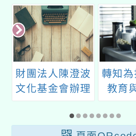
團
財團法人陳澄波
轉知為
演
文化基金會辦理
教育
」
「集合！
育，社
票
RENDEZVOUS
好愛牠
金頭腦大挑戰」
114年
頁面QRcod