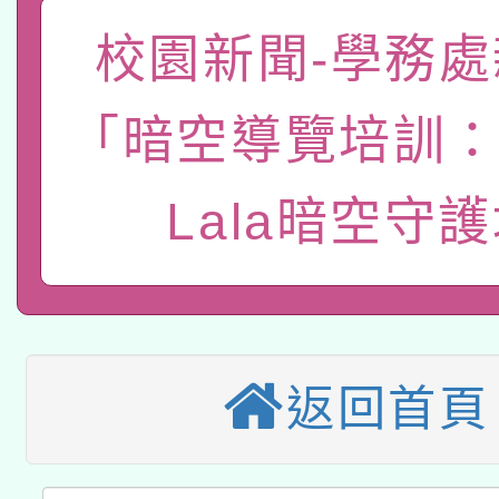
礎課程
校園新聞-學務處
「數位內容與教學軟體線
有關大陸委員會函釋公
pilot」
「暗空導覽培訓：K
轉知經濟部水利署委託
薪期間赴陸應申請許可
Lala暗空守
115年8月22日(星期六)
業技術研究院辦理「11
2026年桃園地景藝術
桃園市孔廟祈福系列活
用水績優單位及節水達
本校115學年度第2次
開 智慧啟航」
動」
適應運動共學行動站研
招甄選結果公告(無人
返回首頁
本館辦理115年度閱讀
招)
科技賦能─人工智慧(AI