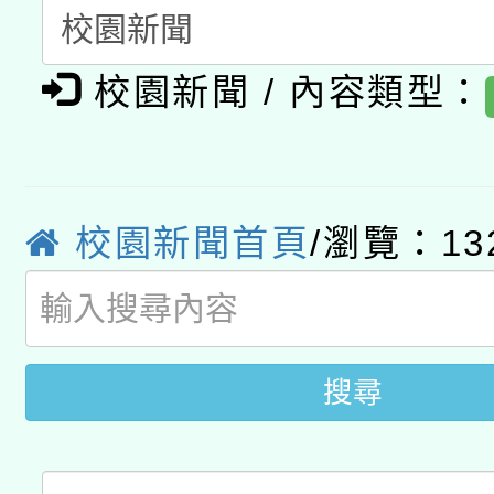
暨閱讀推動專業研習
A3數位素養講師名單
礎課程
校園新聞 / 內容類型：
「數位內容與教學軟體線
有關大陸委員會函釋公
pilot」
轉知經濟部水利署委託
薪期間赴陸應申請許可
校園新聞首頁
/瀏覽：13
115年8月22日(星期六)
業技術研究院辦理「11
2026年桃園地景藝術
桃園市孔廟祈福系列活
用水績優單位及節水達
搜尋
開 智慧啟航」
動」