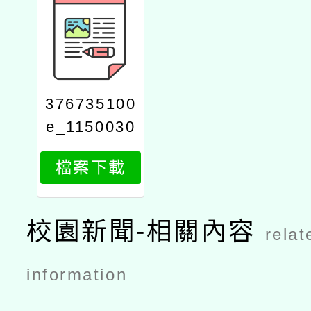
376735100
e_1150030
444_attach
檔案下載
1
校園新聞-相關內容
relat
information