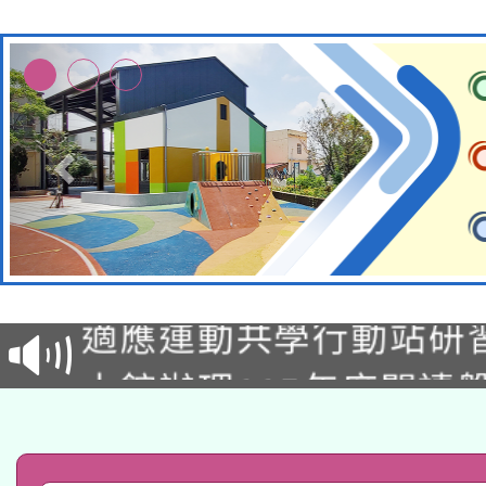
本校115學年度第2次
適應運動共學行動站研
招甄選結果公告(無人
本館辦理115年度閱讀
招)
科技賦能─人工智慧(AI
暨閱讀推動專業研習
A3數位素養講師名單