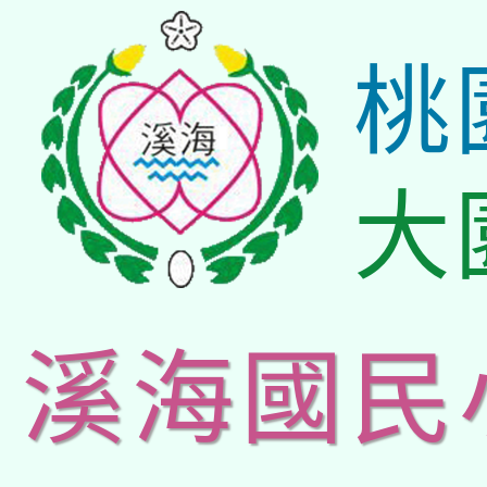
桃
大
溪海國民