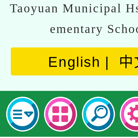
Taoyuan Municipal Hs
ementary Scho
English
中