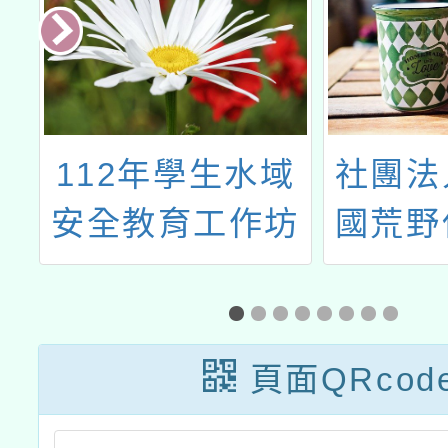
界
112年學生水域
社團法
熱
安全教育工作坊
國荒野
比
實施計畫
桃園
1
「多
育
頁面QRcod