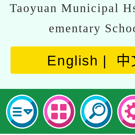
Taoyuan Municipal Hs
ementary Scho
English
中