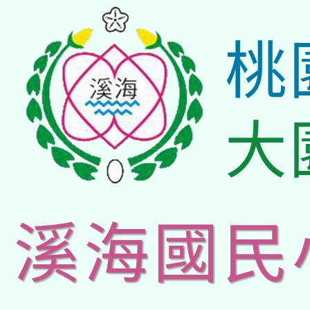
桃
大
溪海國民