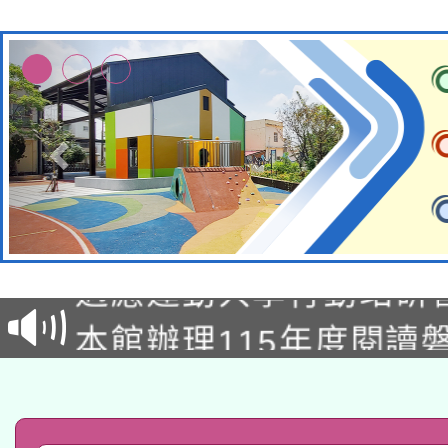
本校115學年度第2次
適應運動共學行動站研
招甄選結果公告(無人
本館辦理115年度閱讀
招)
科技賦能─人工智慧(AI
暨閱讀推動專業研習
A3數位素養講師名單
礎課程