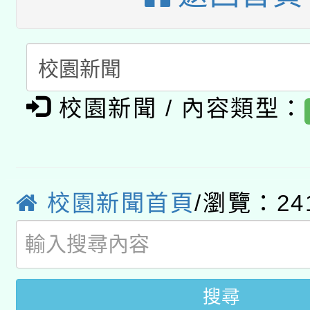
A3數位素養講師名單
礎課程
「數位內容與教學軟體線
有關大陸委員會函釋公
pilot」
校園新聞 / 內容類型：
轉知經濟部水利署委託
薪期間赴陸應申請許可
115年8月22日(星期六)
業技術研究院辦理「11
2026年桃園地景藝術
桃園市孔廟祈福系列活
校園新聞首頁
/瀏覽：24
用水績優單位及節水達
開 智慧啟航」
動」
搜尋