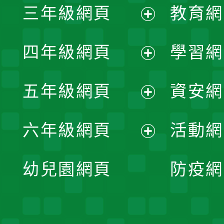
三年級網頁
教育網
選
開
展
單
四年級網頁
學習網
選
開
展
單
五年級網頁
資安網
選
開
展
單
六年級網頁
活動網
選
開
展
單
幼兒園網頁
防疫網
選
開
單
選