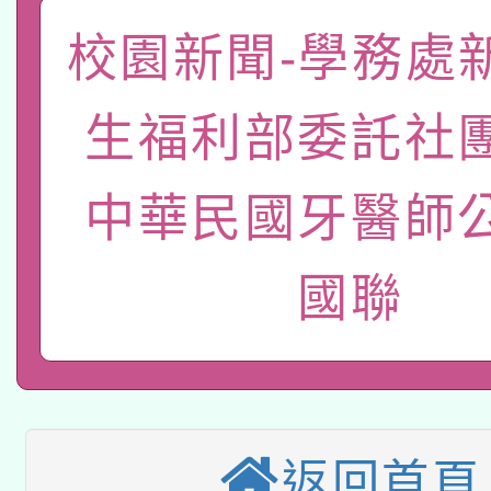
「數位內容與教學軟體線
校園新聞-學務處
有關大陸委員會函釋公
pilot」
生福利部委託社
轉知經濟部水利署委託
薪期間赴陸應申請許可
115年8月22日(星期六)
業技術研究院辦理「11
中華民國牙醫師
2026年桃園地景藝術
桃園市孔廟祈福系列活
用水績優單位及節水達
國聯
本校115學年度第2次
開 智慧啟航」
動」
適應運動共學行動站研
招甄選結果公告(無人
本館辦理115年度閱讀
招)
科技賦能─人工智慧(AI
返回首頁
暨閱讀推動專業研習