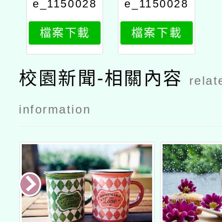
e_1150028
e_1150028
055_attach
055_attach
檔案下載
檔案下載
1
2
校園新聞-相關內容
relat
information