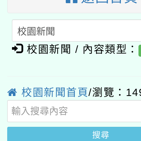
A3數位素養講師名單
礎課程
「數位內容與教學軟體線
有關大陸委員會函釋公
pilot」
校園新聞 / 內容類型：
轉知經濟部水利署委託
薪期間赴陸應申請許可
115年8月22日(星期六)
業技術研究院辦理「11
校園新聞首頁
/瀏覽：14
2026年桃園地景藝術
桃園市孔廟祈福系列活
用水績優單位及節水達
開 智慧啟航」
動」
搜尋