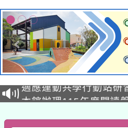
本校115學年度第2次
適應運動共學行動站研
招甄選結果公告(無人
本館辦理115年度閱讀
招)
科技賦能─人工智慧(AI
暨閱讀推動專業研習
A3數位素養講師名單
礎課程