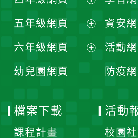
選
開
展
單
五年級網頁
資安網
選
開
展
單
六年級網頁
活動網
選
開
展
單
幼兒園網頁
防疫網
選
開
單
選
檔案下載
活動
單
課程計畫
校園社