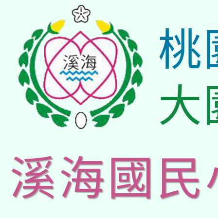
桃
大
溪海國民