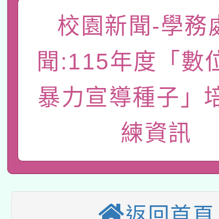
「數位內容與教學軟體線
校園新聞-學務
有關大陸委員會函釋公
pilot」
聞:115年度「數
轉知經濟部水利署委託
薪期間赴陸應申請許可
暴力宣導種子」
115年8月22日(星期六)
業技術研究院辦理「11
2026年桃園地景藝術
桃園市孔廟祈福系列活
用水績優單位及節水達
練資訊
本校115學年度第2次
開 智慧啟航」
動」
適應運動共學行動站研
招甄選結果公告(無人
本館辦理115年度閱讀
招)
返回首頁
科技賦能─人工智慧(AI
暨閱讀推動專業研習