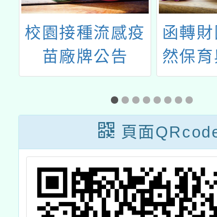
俗
校園接種流感疫
函轉財
成
苗廠牌公告
然保育
體
訊基
【202
海，伊
頁面QRcod
免費