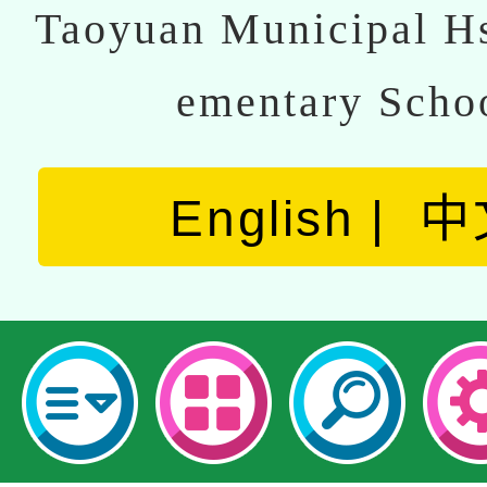
Taoyuan Municipal Hs
ementary Scho
English
中