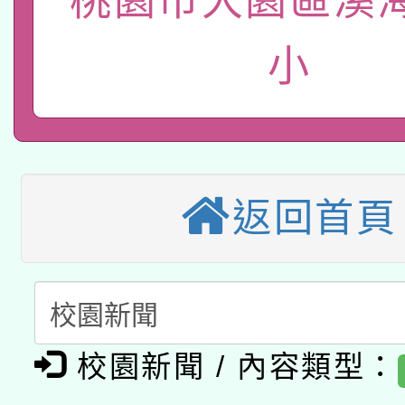
桃園市大園區溪
2026年桃園地景藝術
桃園市孔廟祈福系列活
用水績優單位及節水達
小
本校115學年度第2次
開 智慧啟航」
動」
適應運動共學行動站研
招甄選結果公告(無人
本館辦理115年度閱讀
招)
科技賦能─人工智慧(AI
暨閱讀推動專業研習
返回首頁
A3數位素養講師名單
礎課程
「數位內容與教學軟體線
有關大陸委員會函釋公
pilot」
校園新聞 / 內容類型：
轉知經濟部水利署委託
薪期間赴陸應申請許可