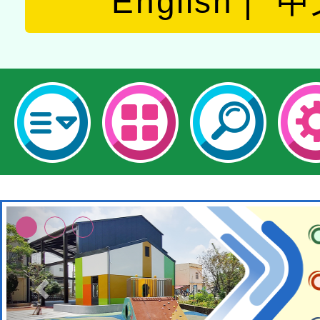
English
中