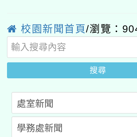
115年8月22日(星期六)
業技術研究院辦理「11
2026年桃園地景藝術
桃園市孔廟祈福系列活
用水績優單位及節水達
校園新聞首頁
/瀏覽：90
開 智慧啟航」
動」
搜尋