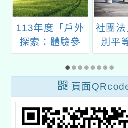
戶外
社團法人台灣性
11
參
別平等教育協
部社
趣、
會，好好長大：
獎」
畫」
CSE 兒童全方
習活
位成長營
頁面QRcod