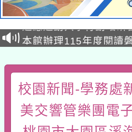
本校115學年度第2次
適應運動共學行動站研
招甄選結果公告(無人
本館辦理115年度閱讀
招)
科技賦能─人工智慧(AI
暨閱讀推動專業研習
A3數位素養講師名單
礎課程
「數位內容與教學軟體線
校園新聞-學務處
有關大陸委員會函釋公
pilot」
美交響管樂團電子
轉知經濟部水利署委託
薪期間赴陸應申請許可
115年8月22日(星期六)
業技術研究院辦理「11