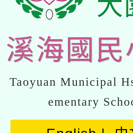
大
溪海國民
Taoyuan Municipal Hs
ementary Scho