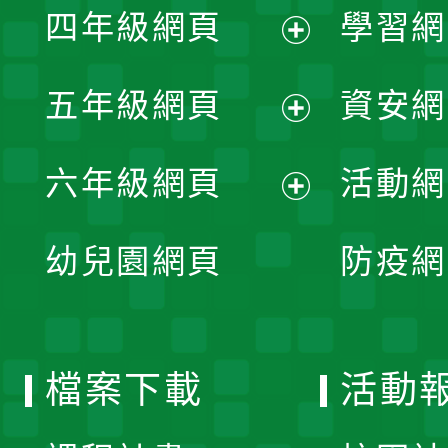
單
四年級網頁
學習網
選
開
展
單
五年級網頁
資安網
選
開
展
單
六年級網頁
活動網
選
開
展
單
幼兒園網頁
防疫網
選
開
單
選
檔案下載
活動
單