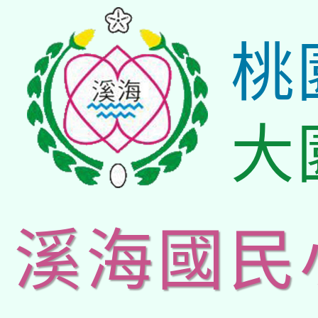
桃
大
溪海國民