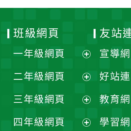
班級網頁
友站
一年級網頁
宣導網
展
二年級網頁
好站連
開
展
三年級網頁
教育網
選
開
展
單
四年級網頁
學習網
選
開