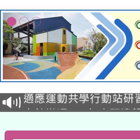
本校115學年度第2次
適應運動共學行動站研
招甄選結果公告(無人
本館辦理115年度閱讀
招)
科技賦能─人工智慧(AI
暨閱讀推動專業研習