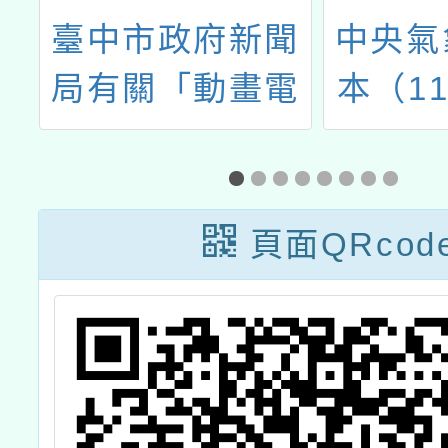
市
臺中市政府新聞
中央氣
中
局有關「動畫電
本（11
志
影《妖怪森林》
月26
畫
繪畫比賽活動」
六）舉辦
市
Kiss 
頁面QRcod
兒
【科技
比
慧氣象與
各
開