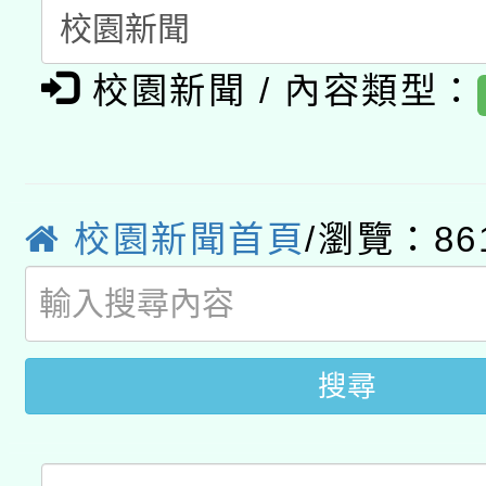
科技賦能─人工智慧(AI
暨閱讀推動專業研習
A3數位素養講師名單
礎課程
校園新聞 / 內容類型：
「數位內容與教學軟體線
有關大陸委員會函釋公
pilot」
轉知經濟部水利署委託
薪期間赴陸應申請許可
校園新聞首頁
/瀏覽：86
115年8月22日(星期六)
業技術研究院辦理「11
2026年桃園地景藝術
桃園市孔廟祈福系列活
用水績優單位及節水達
搜尋
開 智慧啟航」
動」