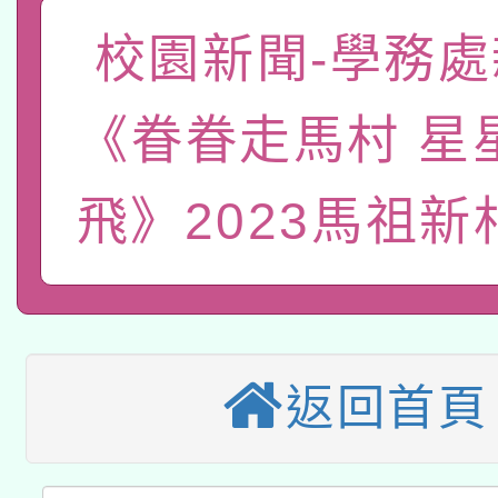
A3數位素養講師名單
礎課程
校園新聞-學務處
「數位內容與教學軟體線
有關大陸委員會函釋公
pilot」
《眷眷走馬村 星
轉知經濟部水利署委託
薪期間赴陸應申請許可
飛》2023馬祖新
115年8月22日(星期六)
業技術研究院辦理「11
2026年桃園地景藝術
桃園市孔廟祈福系列活
用水績優單位及節水達
本校115學年度第2次
開 智慧啟航」
動」
適應運動共學行動站研
招甄選結果公告(無人
返回首頁
本館辦理115年度閱讀
招)