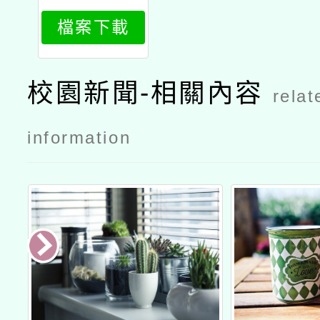
454_attach
檔案下載
1
校園新聞-相關內容
relat
information