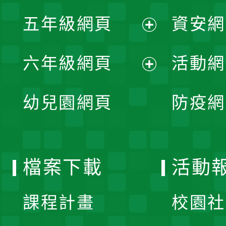
展
單
五年級網頁
資安網
選
開
展
單
六年級網頁
活動網
選
開
展
單
幼兒園網頁
防疫網
選
開
單
選
檔案下載
活動
單
課程計畫
校園社