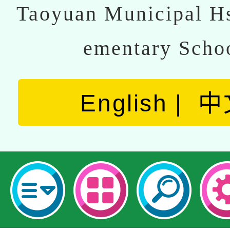
Taoyuan Municipal Hs
ementary Scho
English
中