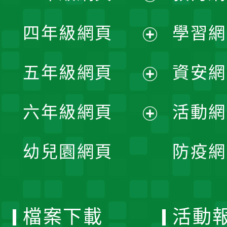
開
展
單
四年級網頁
學習網
選
開
展
單
五年級網頁
資安網
選
開
展
單
六年級網頁
活動網
選
開
展
單
幼兒園網頁
防疫網
選
開
單
選
檔案下載
活動
單