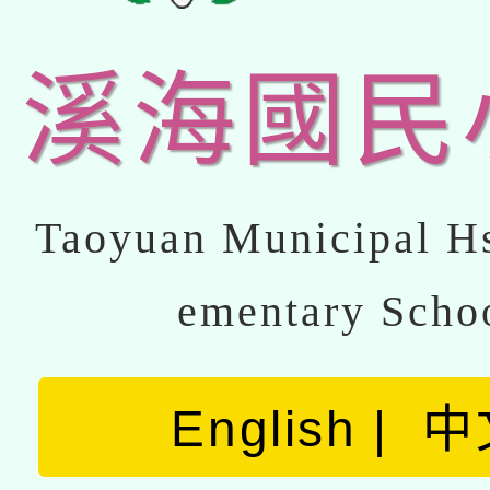
溪海國民
Taoyuan Municipal Hs
ementary Scho
English
中