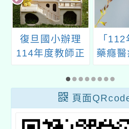
復旦國小辦理
「11
》
114年度教師正
藥癮醫
動
向管教研習一案
心試辦
治療
練-2
頁面QRcod
班(第