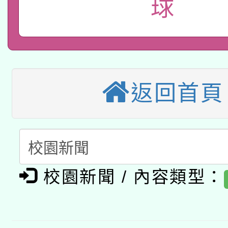
球
本校115學年度第1次
本校115學年度第2次
第3次招考甄選結果公告
有關原住民族委員會11
次招考甄選結果公告(尚
返回首頁
兒童少年暑期犯罪預防
公告之原住民族歲時祭
有關本府115年70歲
答一案
一案。
本校115學年度第2次
人員健康講座「吃得安
適應運動共學行動站研
招甄選結果公告(無人
心」，鼓勵退休同仁踴
校園新聞 / 內容類型：
本館辦理115年度閱讀
招)
案。
科技賦能─人工智慧(AI
暨閱讀推動專業研習