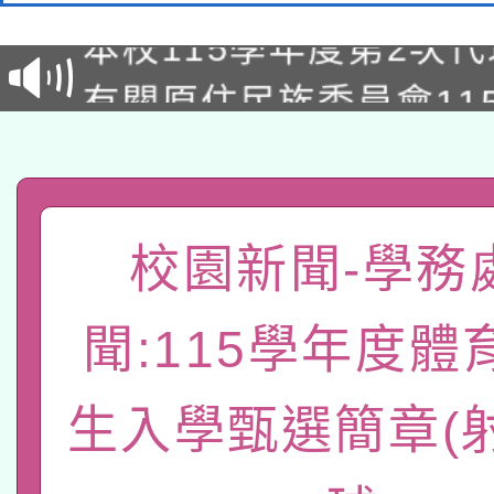
本校115學年度第2次
第3次招考甄選結果公告
有關原住民族委員會11
次招考甄選結果公告(尚
兒童少年暑期犯罪預防
公告之原住民族歲時祭
有關本府115年70歲
答一案
一案。
本校115學年度第2次
人員健康講座「吃得安
校園新聞-學務
適應運動共學行動站研
招甄選結果公告(無人
心」，鼓勵退休同仁踴
聞:115學年度體
本館辦理115年度閱讀
招)
案。
科技賦能─人工智慧(AI
生入學甄選簡章(
暨閱讀推動專業研習
A3數位素養講師名單
礎課程