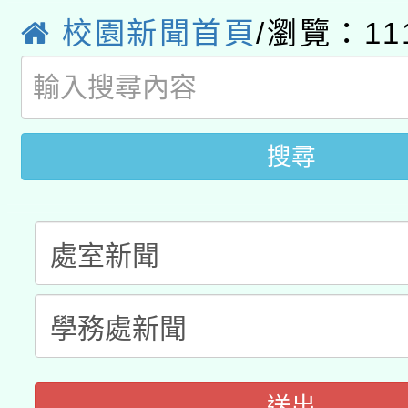
A3數位素養講師名單
校園新聞首頁
/瀏覽：11
礎課程
搜尋
送出