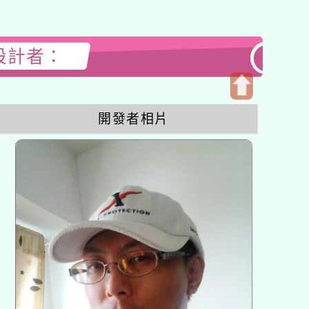
站設計者：
開
開發者相片
啟
上
方
區
塊
各