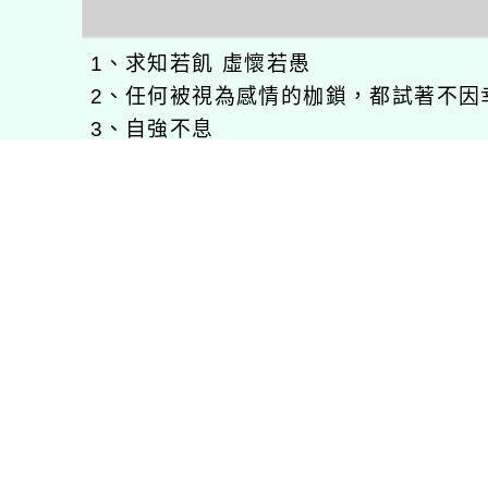
1、求知若飢 虛懷若愚
2、任何被視為感情的枷鎖，都試著不因
3、自強不息
徐嘉裕(Neil Hsu)的工作心得網誌!
徐嘉裕 Neil hsu粉絲團
E-MAIL：
b168168tw@gmail.com