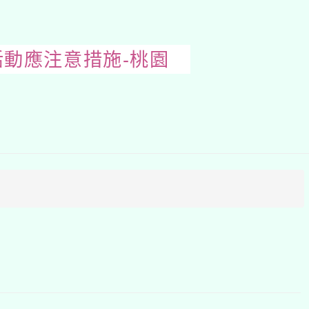
活動應注意措施-桃園
開
啟
上
方
區
塊