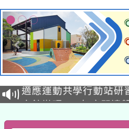
本校115學年度第2次
適應運動共學行動站研
招甄選結果公告(無人
本館辦理115年度閱讀
招)
科技賦能─人工智慧(AI
暨閱讀推動專業研習