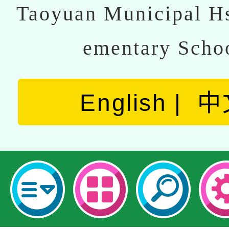
Taoyuan Municipal Hs
ementary Scho
English
中