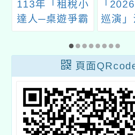
保
113年「租稅小
「202
達人─桌遊爭霸
巡演」
見
GO！GO！」競
相
洋
賽活動海報、辦
展
法及報名流程各
頁面QRcod
1份