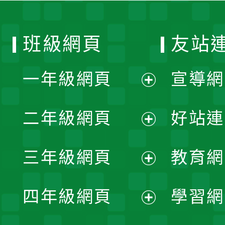
班級網頁
友站
一年級網頁
宣導網
展
二年級網頁
好站連
開
展
三年級網頁
教育網
選
開
展
單
四年級網頁
學習網
選
開
展