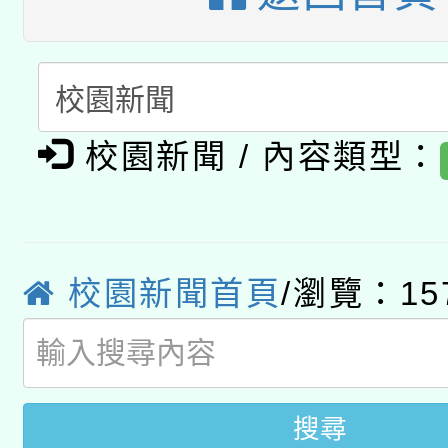
科技賦能─人工智慧(AI
暨閱讀推動專業研習
A3數位素養講師名單
礎課程
「數位內容與教學軟體線
有關大陸委員會函釋公
校園新聞 / 內容類型：
pilot」
轉知經濟部水利署委託
薪期間赴陸應申請許可
115年8月22日(星期六)
業技術研究院辦理「11
校園新聞首頁
/瀏覽：15
2026年桃園地景藝術
桃園市孔廟祈福系列活
用水績優單位及節水達
開 智慧啟航」
動」
搜尋