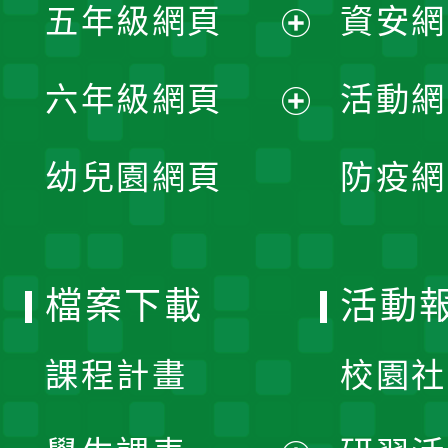
單
五年級網頁
資安網
選
開
展
單
六年級網頁
活動網
選
開
展
單
幼兒園網頁
防疫網
選
開
單
選
檔案下載
活動
單
課程計畫
校園社