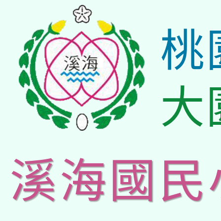
桃
大
溪海國民