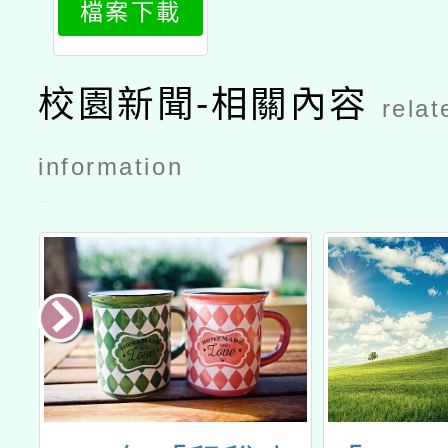
檔案下載
庭用電新視
野簡介
校園新聞-相關內容
relat
information