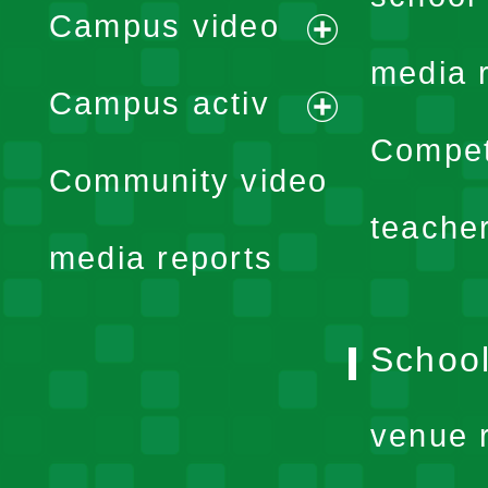
Campus video
expand
media 
Campus activ
menu
expand
Compet
Community video
menu
teache
media reports
School
venue 