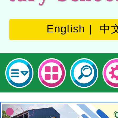
English
中