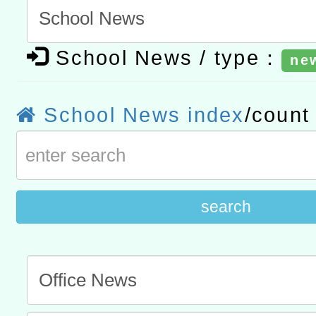
t」
有關大陸委員會函釋公務
School News / type：
ne
赴陸應申請許可一案
轉知經濟部水利署委託財
研究院辦理「115年表揚
115年8月22日(星期六)辦
School News index
/coun
位及節水達人選拔活動」
市孔廟祈福系列活動—儒門
2026年桃園地景藝術節教
航」
search