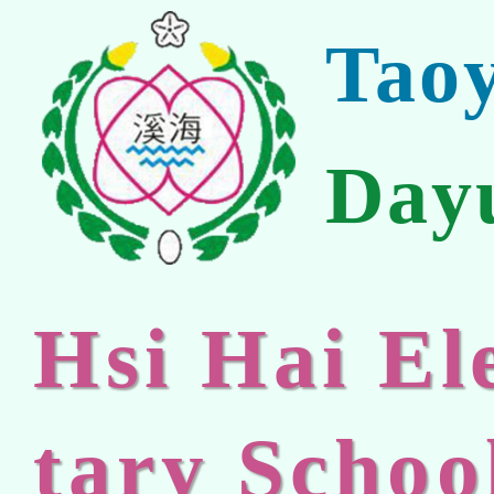
Tao
Day
Hsi Hai E
tary Schoo