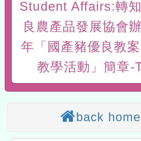
Student Affairs
赴陸應申請許可一案
轉知經濟部水利署委託財
良農產品發展協會辦
研究院辦理「115年表揚
115年8月22日(星期六)辦
位及節水達人選拔活動」
市孔廟祈福系列活動—儒門
2026年桃園地景藝術節教
年「國產豬優良教案
航」
本校115學年度第2次代理
教學活動」簡章-T
結果公告(無人報名，續辦
適應運動共學行動站研習
本館辦理115年度閱讀磐
讀推動專業研習
科技賦能─人工智慧(AI)
back home
程
A3數位素養講師名單
「數位內容與教學軟體線上課程