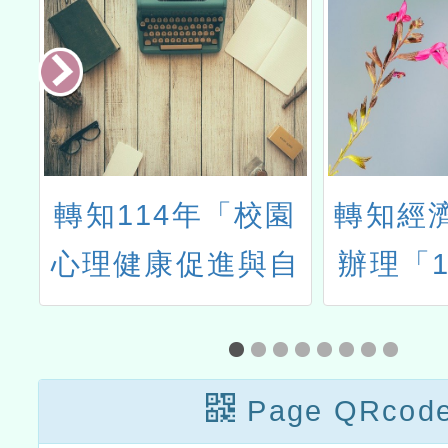
出
轉知114年「校園
轉知經
課
心理健康促進與自
辦理「1
，
殺防治教育推廣計
教育種
》
畫」之高級中等以
坊」
訊
下學校校長、教師
Page QRcod