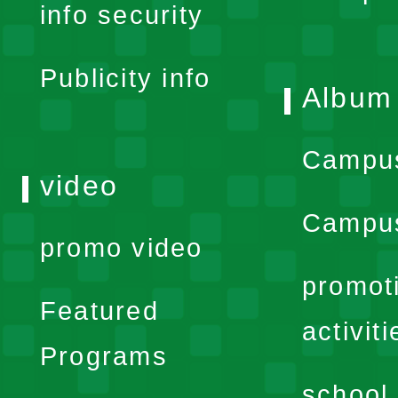
info security
menu
Publicity info
Album
Campu
video
Campus
promo video
promot
Featured
activiti
Programs
school 