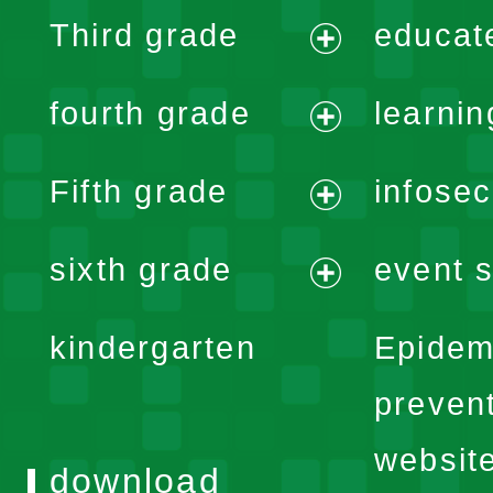
expand
Third grade
educat
menu
expand
fourth grade
learnin
menu
expand
Fifth grade
infose
menu
expand
sixth grade
event s
menu
expand
kindergarten
Epidem
menu
preven
websit
download