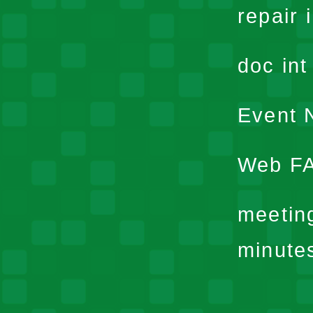
repair 
doc in
Event N
Web F
meetin
minute