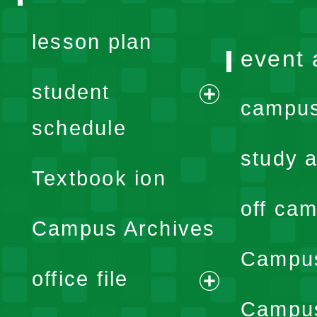
lesson plan
event 
student
campus
expand
schedule
menu
study a
Textbook ion
off cam
Campus Archives
Campus
office file
expand
Campus