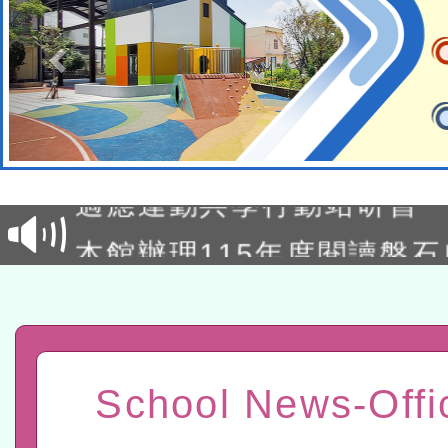
本校115學年度第2次代理
結果公告(無人報名，續辦
適應運動共學行動站研習
本館辦理115年度閱讀磐
讀推動專業研習
科技賦能─人工智慧(AI)
程
A3數位素養講師名單
「數位內容與教學軟體線上課程
School News-Offi
t」
有關大陸委員會函釋公務